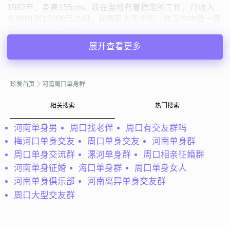
1982年，身高155cm。我在当地有着稳定的工作，月收入
在8001到12000元之间。我拥有大专学历，在工作中我一直
保持着认真负责的态度...
展开查看更多
暖暖
河南周口
43岁 | 离异 | 155cm | 3001-5000元
寻找异性：
46-57岁 | 离异 | 5000元以上
珍爱首页
河南周口单身群
相关搜索
热门搜索
私聊TA
河南单身男
周口找老伴
周口有交友群吗
梅河口单身交友
周口单身交友
河南单身群
@ALLEN：
這幾年忙著自己的事業 沒注意到自己的終身大
周口单身交流群
漯河单身群
周口相亲征婚群
事 終於事業穩定了 现在就需要一个能让我人生更完整的另
一伴. 我雖然是台灣人 但我已經把我的一切都投入在周口了
河南单身征婚
海口单身群
周口单身女人
自己在周口盖了工厂 投入...
河南单身俱乐部
河南离异单身交友群
周口大型交友群
ALLEN
河南周口
45岁 | 未婚 | 175cm | 50000元以上
寻找异性：