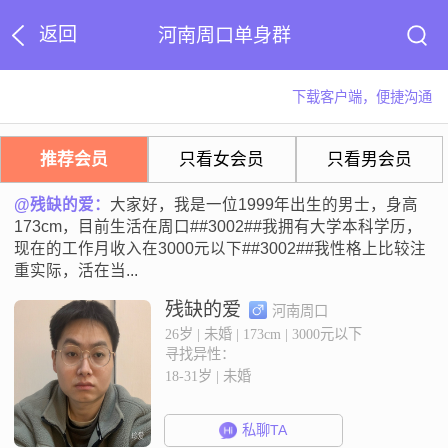
返回
河南周口单身群
下载客户端，便捷沟通
推荐会员
只看女会员
只看男会员
@残缺的爱：
大家好，我是一位1999年出生的男士，身高
173cm，目前生活在周口##3002##我拥有大学本科学历，
现在的工作月收入在3000元以下##3002##我性格上比较注
重实际，活在当...
残缺的爱
河南周口
26岁 | 未婚 | 173cm | 3000元以下
寻找异性：
18-31岁 | 未婚
私聊TA