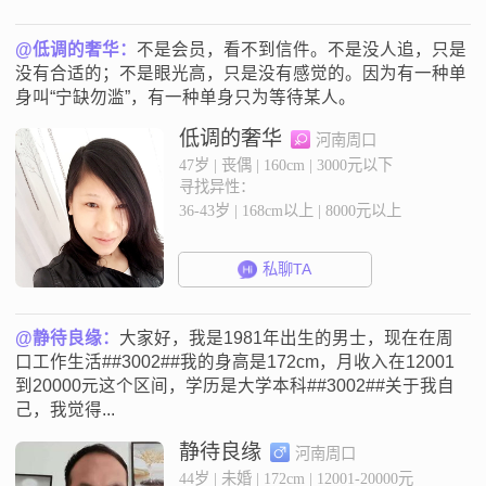
@低调的奢华：
不是会员，看不到信件。不是没人追，只是
没有合适的；不是眼光高，只是没有感觉的。因为有一种单
身叫“宁缺勿滥”，有一种单身只为等待某人。
低调的奢华
河南周口
47岁 | 丧偶 | 160cm | 3000元以下
寻找异性：
36-43岁 | 168cm以上 | 8000元以上
私聊TA
@静待良缘：
大家好，我是1981年出生的男士，现在在周
口工作生活##3002##我的身高是172cm，月收入在12001
到20000元这个区间，学历是大学本科##3002##关于我自
己，我觉得...
静待良缘
河南周口
44岁 | 未婚 | 172cm | 12001-20000元