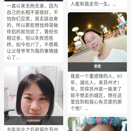
人能和我走完一生。...
一直以来无拘无束，因为
自己的长相不是很好，不
怕你们见笑，其实挺自卑
的，所以那些想找帅哥做
伴侣的就勿扰了，曾经也
相过亲，但以失败而告
终，如今也27了，不想再
让父母爷爷为我的事情操
心了...
荣荣
我是一个重感情的人，83
年，湖北人，来苏州才1
年，觉得苏州是一座来了
就不想走的城区，想在这
里找到和我心有灵犀的那
个他！...
summer
去年毕业之后就留在苏州