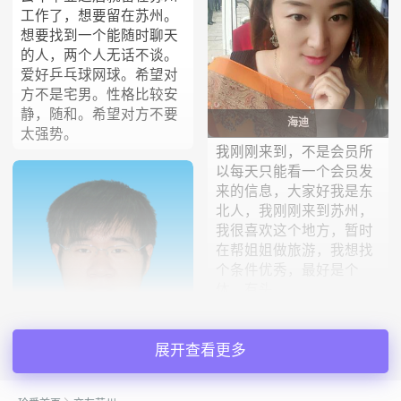
工作了，想要留在苏州。
想要找到一个能随时聊天
的人，两个人无话不谈。
爱好乒乓球网球。希望对
方不是宅男。性格比较安
静，随和。希望对方不要
海迪
太强势。
我刚刚来到，不是会员所
以每天只能看一个会员发
来的信息，大家好我是东
北人，我刚刚来到苏州，
我很喜欢这个地方，暂时
在帮姐姐做旅游，我想找
个条件优秀，最好是个
体，有头...
展开查看更多
艾丁宝