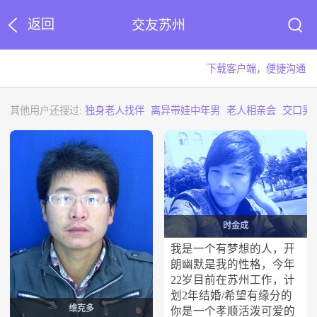
返回
交友苏州
下载客户端，便捷沟通
其他用户还搜过:
独身老人找伴
离异带娃中年男
老人相亲会
交口男
时金成
我是一个有梦想的人，开
朗幽默是我的性格，今年
22岁目前在苏州工作，计
划2年结婚/希望有缘分的
维克多
你是一个孝顺活泼可爱的