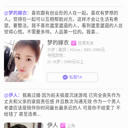
@梦的嫁衣：
喜欢跟有创业形的人在一起。喜欢有梦想的
人。觉得在一起可以互相帮助对方。这样才会让生活有希
望。要整洁。我不喜欢邋里邋遢的人，看到邋里邋遢的人总
觉得心慌。不需要多帅。人品第一位的。我喜...
梦的嫁衣
甘肃天水
35岁 | 离异 | 165cm | 3001-5000元
寻找异性：
21-36岁 | 5000元以上
私聊TA
@伊人：
我离过婚 因为前夫极度沉迷游戏 已完全丧失作为
丈夫和父亲的家庭责任感 并且数次沟通无效 作为一个男人
老婆应该是陪伴你时间最长最亲近的人 可是你不给爱了 不
给钱了 甚至连希...
伊人
上海