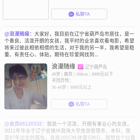
私聊TA
@浪漫随缘：
大家好，我目前在辽宁省葫芦岛市居住，是一
个善良、活泼开朗的女孩，我平时的业余喜欢看电影，希望
将来过彼此相依相偎的生活，对于我的另一半，我希望是稳
重、有责任心、体贴，期待在珍爱网找到...
浪漫随缘
辽宁葫芦岛
49岁 | 离异 | 160cm | 3000元以下
寻找异性：
36-46岁 | 3000元以上
私聊TA
@会员65120332：
我是一个活泼，开朗有事业心的女孩，
2011年毕业于辽宁省锦州渤海大学旅游管理系，本科，我
是87年出生的属兔，身高165CM,体重53KG，我想找个比我