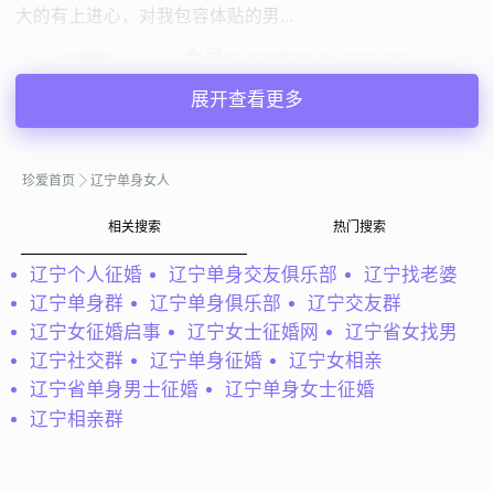
大的有上进心，对我包容体贴的男...
会员65120332
辽宁沈阳
38岁 | 未婚 | 165cm | 3001-5000元
展开查看更多
寻找异性：
29-34岁 | 175cm以上 | 未婚
珍爱首页
辽宁单身女人
私聊TA
相关搜索
热门搜索
@怎么看都不美：
大家好，我目前在辽宁省沈阳市居住，是
辽宁个人征婚
辽宁单身交友俱乐部
辽宁找老婆
一个感性、善良、随性的女孩，我平时的业余喜欢唱歌，我
辽宁单身群
辽宁单身俱乐部
辽宁交友群
理想的约会方式是共赴浪漫之旅，期待在珍爱网找到理想中
辽宁女征婚启事
辽宁女士征婚网
辽宁省女找男
的那个他。
辽宁社交群
辽宁单身征婚
辽宁女相亲
怎么看都不美
辽宁沈阳
辽宁省单身男士征婚
辽宁单身女士征婚
39岁 | 未婚 | 171cm | 5001-8000元
辽宁相亲群
寻找异性：
26-36岁 | 178-190cm | 未婚