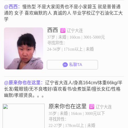
@西西：
慢热型 不是大家闺秀也不是小家碧玉 就是普普通
通的 女子 喜欢幽默的人 真诚的人 毕业学校辽宁石油化工大
学
西西
辽宁大连
37岁 | 未婚 | 160cm | 3001-5000元
寻找异性：
24-34岁 | 171cm以上 | 未婚
私聊TA
@原来你也在这里：
辽宁省大连人/身高164cm/体重66kg/半
长发/戴眼镜/无不良嗜好/喜欢看书/会煮饭菜/擅长女红/性格
幽默/孝顺贤良。。。
原来你也在这里
辽宁大连
35岁 | 未婚 | 164cm | 3000元以下
寻找异性：
22-27岁 | 178cm以上 | 未婚