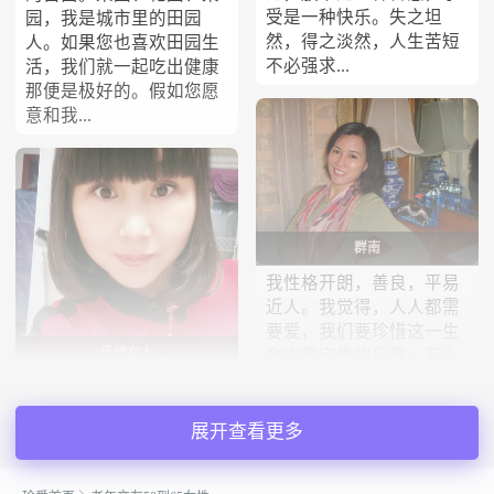
受是一种快乐。失之坦
园，我是城市里的田园
然，得之淡然，人生苦短
人。如果您也喜欢田园生
不必强求...
活，我们就一起吃出健康
那便是极好的。假如您愿
意和我...
群南
我性格开朗，善良，平易
近人。我觉得，人人都需
要爱，我们要珍惜这一生
传统女人
命中最宝贵的乐趣。有人
一生从未捞到这份财富，
想找一个真心过生活的
但更多的人是找到了，又
人，如果假，请绕行。互
失去了，尽管这不是他们
展开查看更多
敬，互爱，特别要有一颗
的错。...
善良，感恩的心。尊敬长
辈，爱护晚辈。擅长学