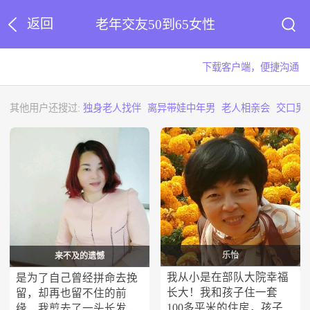
返回
老年交友50到65女性
下载客户端，便捷沟通
其他用户还搜过:
独身老人找伴
离异带娃中年男
老人相亲会
交口男
乐怡
来不及的遗憾
我从小是在部队大院幸福
是为了自己曾经拼命去挽
长大！我和孩子住一套
留，却再也留不住的前
100多平米的住房，孩子
缘，我剪去了一头长发，