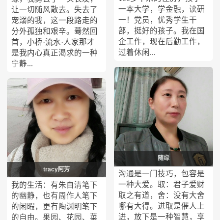
一本大学，学金融，读研
让一切随风散去。失去了
一！党员，优秀学生干
宠溺的我，这一段路走的
部，挺好的孩子。我在国
分外孤独和艰辛。蓦然回
企工作，现在后勤工作，
首，小桥·流水·人家那才
过着休闲...
是我内心真正渴求的一种
宁静...
随缘
tracy阿芳
沟通是一门技巧，包容是
一种大爱。取：君子爱财
我的生活：有朱自清笔下
取之有道，舍：没有大舍
的幽静，也有周作人笔下
哪有大得。进取是催人上
的闲暇，更有陶渊明笔下
进，放下是一种智慧，享
的自由。果园、花园、菜