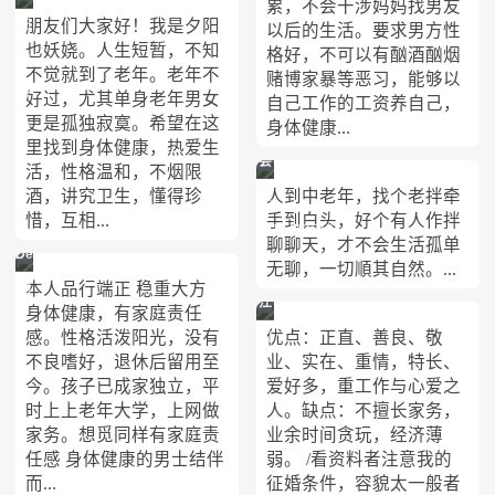
累，不会干涉妈妈找男友
朋友们大家好！我是夕阳
阳
以后的生活。要求男方性
也妖娆。人生短暂，不知
格好，不可以有酗酒酗烟
也
不觉就到了老年。老年不
赌博家暴等恶习，能够以
妖
好过，尤其单身老年男女
自己工作的工资养自己，
更是孤独寂寞。希望在这
身体健康...
娆
里找到身体健康，热爱生
会
活，性格温和，不烟限
酒，讲究卫生，懂得珍
人到中老年，找个老拌牵
员
惜，互相...
手到白头，好个有人作拌
1811443518
聊聊天，才不会生活孤单
Dear
无聊，一切順其自然。...
本人品行端正 稳重大方
萌
江
身体健康，有家庭责任
感。性格活泼阳光，没有
优点：正直、善良、敬
山
不良嗜好，退休后留用至
业、实在、重情，特长、
无
今。孩子已成家独立，平
爱好多，重工作与心爱之
限
时上上老年大学，上网做
人。缺点：不擅长家务，
家务。想觅同样有家庭责
业余时间贪玩，经济薄
任感 身体健康的男士结伴
弱。 /看资料者注意我的
而...
征婚条件，容貌太一般者