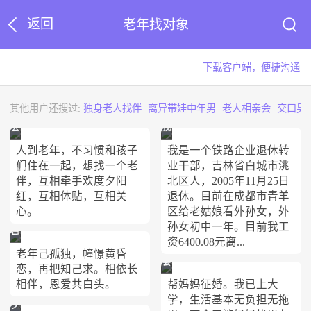
返回
老年找对象
下载客户端，便捷沟通
其他用户还搜过:
独身老人找伴
离异带娃中年男
老人相亲会
交口男
会
找
人到老年，不习惯和孩子
我是一个铁路企业退休转
员
我
们住在一起，想找一个老
业干部，吉林省白城市洮
83655150
的
伴，互相牵手欢度夕阳
北区人，2005年11月25日
另
红，互相体贴，互相关
退休。目前在成都市青羊
心。
区给老姑娘看外孙女，外
一
孙女初中一年。目前我工
白
半
资6400.08元离...
老年己孤独，幢憬黄昏
云
会
恋，再把知己求。相依长
相伴，恩爱共白头。
帮妈妈征婚。我已上大
员
学，生活基本无负担无拖
夕
94539924