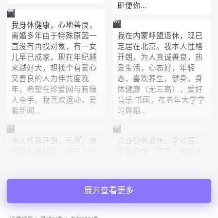
即便你...
美
雨
我身体健康，心地善良，
好
离婚多年由于特殊原因一
我在内蒙呼盟退休，现已
后
明
直没有再找对象，有一女
定居在北京。我本人性格
彩
天
儿早已成家，现在年纪越
开朗，为人真诚善良，热
虹
来越好大，想找个有爱心
爱生活，心态好，年轻
又善良的人为伴共度晚
态，喜欢养生，健身，身
年，希望在珍爱网与有缘
体健康（无三高），爱好
人牵手。我喜欢运动，爱
音乐.书画，在老年大学学
看新闻...
习舞蹈...
安
森
本人性格开朗，乐观，随
企业财务退休，学过医，
步
雨
和并有幽默感，会干几乎
喜欢文学，声乐。老年大
当
所有的家务活，爱运动，
学在读。生活规律，家庭
车
爱音乐，爱旅游。希望找
整洁，喜养花，有游泳、
到一位性格温和，善解人
瑜伽的爱好。经济独立，
展开查看更多
意女士为伴，牵手共度美
有爱心，处事果断，善解
好的老年生活。
人意。想寻觅一个身体相
对健康...