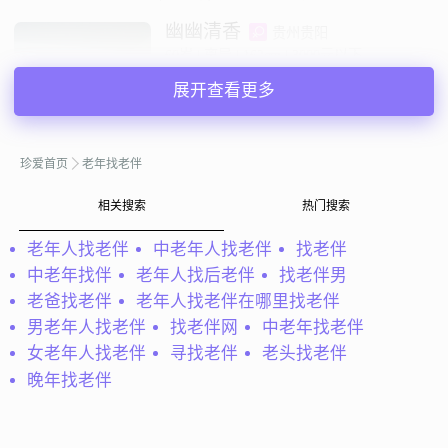
幽幽清香
贵州贵阳
60岁 | 离异 | 162cm | 3000元以下
寻找异性：
展开查看更多
42-56岁 | 171cm以上 | 离异
私聊TA
珍爱首页
老年找老伴
相关搜索
热门搜索
@遇到你真好：
真诚寻找老伴，想过实实在在的生活
老年人找老伴
中老年人找老伴
找老伴
遇到你真好
吉林白山
中老年找伴
老年人找后老伴
找老伴男
65岁 | 离异 | 162cm | 3000元以下
寻找异性：
老爸找老伴
老年人找老伴在哪里找老伴
40-56岁 | 155-163cm
男老年人找老伴
找老伴网
中老年找老伴
女老年人找老伴
寻找老伴
老头找老伴
私聊TA
晚年找老伴
@dawei：
我是台湾人，我喜欢跑步的运动，喜欢泡茶，喜