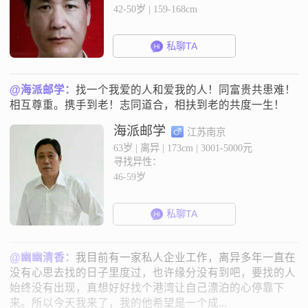
42-50岁 | 159-168cm
私聊TA
@海派邮学：
找一个我爱的人和爱我的人！同富贵共患难！
相互尊重。携手到老！志同道合，相扶到老的共度一生！
海派邮学
江苏南京
63岁 | 离异 | 173cm | 3001-5000元
寻找异性：
46-59岁
私聊TA
@幽幽清香：
我目前有一家私人企业工作，离异多年一直在
没有心思去找的日子里度过，也许缘分没有到吧，要找的人
始终没有出现，真想好好找个港湾让自己漂泊的心停靠下
来。所以今天我来了，我的他希望是一个成...