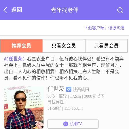
返回
老年找老伴
下载客户端，便捷沟通
推荐会员
只看女会员
只看男会员
@任世荣：
我是农业户口，但有诚心找伴侣！希望有不嫌弃
社会上，低级人群中我的女士！那就互相包容，理解对方，
出自二人内心的相敬相爱！相依相扶走完人生路！不是会
员，看不见你的信件！你也听不见我的心...
任世荣
陕西咸阳
65岁 | 离异 | 172cm | 3000元以下
寻找异性：
51-58岁 | 155-168cm
私聊TA