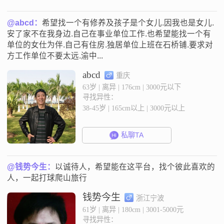
@abcd：
希望找一个有修养及孩子是个女儿.因我也是女儿.
安了家不在我身边.自己在事业单位工作.也希望能找一个有
单位的女仕为伴.自己有住房.独居单位上班在石桥铺.要求对
方工作单位不要太远.渝中...
abcd
重庆
63岁 | 离异 | 176cm | 3000元以下
寻找异性：
38-45岁 | 165cm以上 | 3000元以上
私聊TA
@钱势今生：
以诚待人，希望能在这平台，找个彼此喜欢的
人，一起打球爬山旅行
钱势今生
浙江宁波
61岁 | 离异 | 180cm | 3001-5000元
寻找异性：