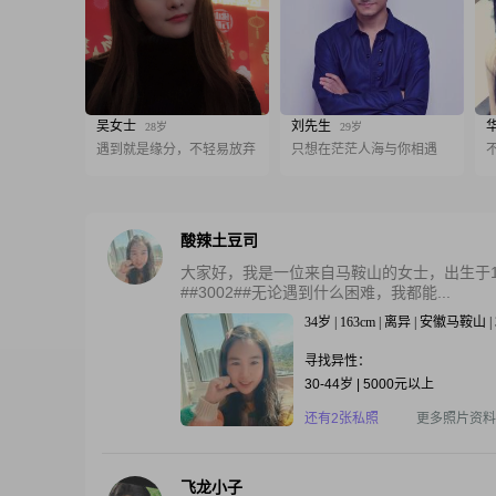
吴女士
刘先生
28岁
29岁
遇到就是缘分，不轻易放弃
只想在茫茫人海与你相遇
酸辣土豆司
大家好，我是一位来自马鞍山的女士，出生于199
##3002##无论遇到什么困难，我都能...
34岁 | 163cm | 离异 | 安徽马鞍山 | 
寻找异性：
30-44岁 | 5000元以上
还有2张私照
更多照片资料
飞龙小子