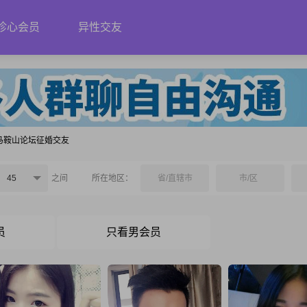
珍心会员
异性交友
马鞍山论坛征婚交友
45
之间
所在地区：
省/直辖市
市/区
员
只看男会员