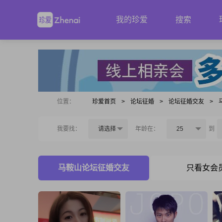
我的珍爱
搜索
位置：
珍爱首页
>
论坛征婚
>
论坛征婚交友
>
我要找：
请选择
年龄在：
25
到
马鞍山论坛征婚交友
只看女会