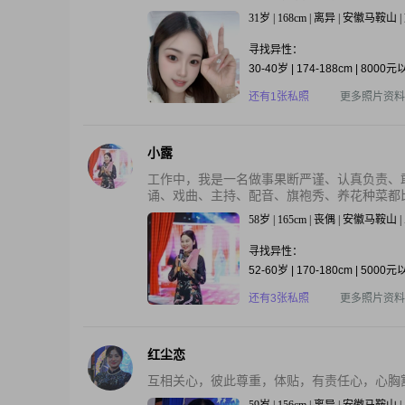
31岁 | 168cm | 离异 | 安徽马鞍山 
寻找异性：
30-40岁 | 174-188cm | 8000
还有1张私照
更多照片资料
小露
工作中，我是一名做事果断严谨、认真负责、
诵、戏曲、主持、配音、旗袍秀、养花种菜都比
58岁 | 165cm | 丧偶 | 安徽马鞍山
寻找异性：
52-60岁 | 170-180cm | 5000
还有3张私照
更多照片资料
红尘恋
互相关心，彼此尊重，体贴，有责任心，心胸