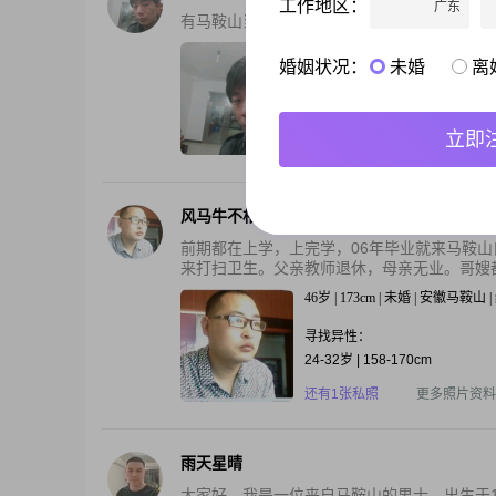
工作地区：
广东
有马鞍山当涂湖阳，，的吗？？？？？~~~~~
38岁 | 175cm | 离异 | 安徽马鞍山 
婚姻状况：
未婚
离
寻找异性：
18-33岁 | 160-174cm
立即
还有2张私照
更多照片资料
风马牛不相及
前期都在上学，上完学，06年毕业就来马鞍
来打扫卫生。父亲教师退休，母亲无业。哥嫂都
46岁 | 173cm | 未婚 | 安徽马鞍山
寻找异性：
24-32岁 | 158-170cm
还有1张私照
更多照片资料
雨天星晴
大家好，我是一位来自马鞍山的男士，出生于1996