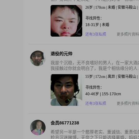
26岁 | 170cm | 未婚 | 安徽马鞍山
寻找异性：
18-31岁 | 未婚
还有3张私照
更多照片资料
退役的元帅
我是个沉稳，无不良嗜好的男人，在一家大酒
我接触过你就会明白了，我是个相信缘分的人 。
55岁 | 172cm | 离异 | 安徽马鞍山
寻找异性：
40-46岁 | 155-170cm
还有3张私照
更多照片资料
会员86771238
希望另一半是一个憨厚老实、重诚信、重责任
检且沉迷赌博，无奈之下只能选择离婚，妈妈为