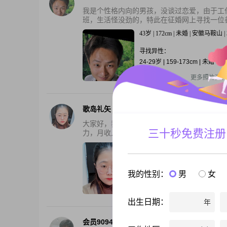
我是个性格内向的男孩，没谈过恋爱，由于工
班，生活怪没劲的，特此在征婚网上寻找一位善
43岁 | 172cm | 未婚 | 安徽马鞍山 
寻找异性：
24-29岁 | 159-173cm | 未婚
还有1张私照
更多照片资料
歌岛礼矢
大家好，我是一位出生于1988年的女士，身
三十秒免费注册
力，月收入在5001到8000元之间。我性格细腻敏
37岁 | 160cm | 离异 | 安徽马鞍山 | 
寻找异性：
我的性别：
男
女
28-42岁 | 8000元以上
还有3张私照
更多照片资料
出生日期：
年
会员90949878