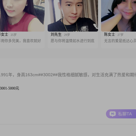
华女士
刘先生
陈女士
25岁
29岁
27岁
不用你多完美，我喜欢就好
愿与你将温情如水进行到底
无言的爱是抵达心
1年，身高163cm##3002##我性格细腻敏感，对生活充满了热爱和期
3001-5000元
私聊TA