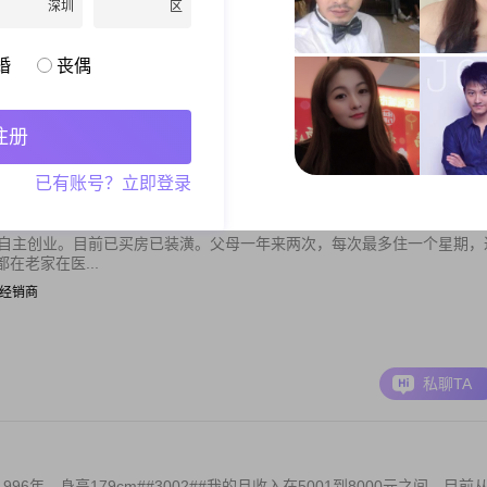
深圳
区
| 销售
婚
丧偶
注册
私聊TA
已有账号？立即登录
山自主创业。目前已买房已装潢。父母一年来两次，每次最多住一个星期，
在老家在医...
 | 经销商
私聊TA
年，身高179cm##3002##我的月收入在5001到8000元之间，目前