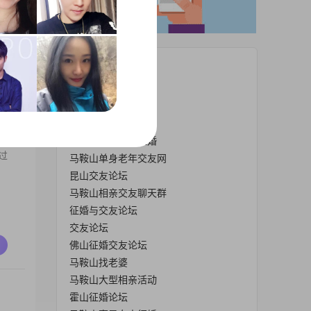
热门栏目
广州论坛交友论坛
交友征婚中山论坛
鞍山立山交友群
马鞍山离异男人征婚
过
马鞍山单身老年交友网
昆山交友论坛
马鞍山相亲交友聊天群
征婚与交友论坛
交友论坛
佛山征婚交友论坛
马鞍山找老婆
马鞍山大型相亲活动
霍山征婚论坛
从