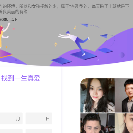
作的环境，所以和女孩接触的少，属于‘宅男’型的，每天除了上班就是下
良美丽的有缘...
| 3000元以下
私聊TA
高160cm，目前生活在美丽的马鞍山。我拥有大专学历，在工作中勤奋努
 找到一生真爱
...
5001-8000元
私聊TA
月
日