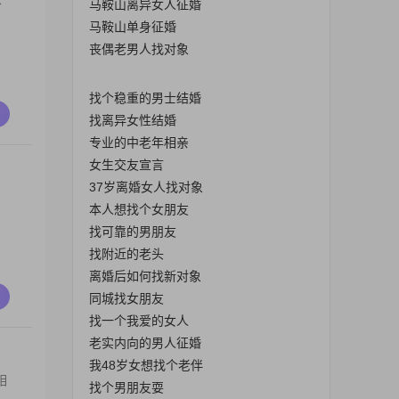
马鞍山离异女人征婚
马鞍山单身征婚
丧偶老男人找对象
找个稳重的男士结婚
找离异女性结婚
专业的中老年相亲
女生交友宣言
37岁离婚女人找对象
本人想找个女朋友
找可靠的男朋友
找附近的老头
离婚后如何找新对象
同城找女朋友
找一个我爱的女人
老实内向的男人征婚
我48岁女想找个老伴
相
找个男朋友耍