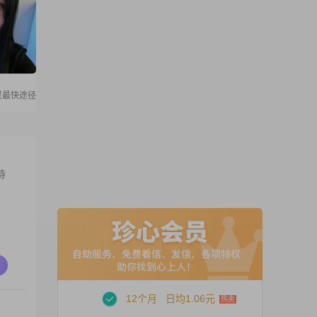
灵最快途径
待
12个月
日均1.06元