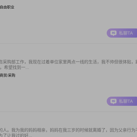
 | 自由职业
私聊TA
店采购部工作，我现在过着单位家里两点一线的生活，我不帅但很体贴，
希望找到一...
 | 商贸/采购
私聊TA
的人。我为我的妈妈相亲，妈妈在我三岁的时候就离婚了，因为父亲行为
了让我过的好...