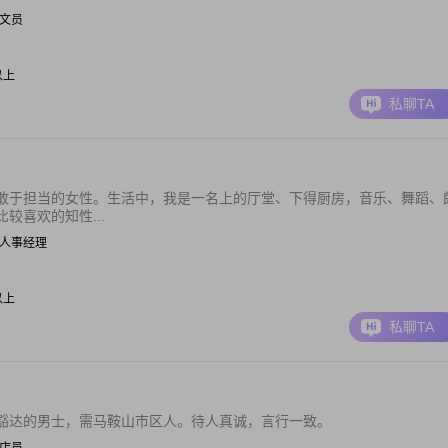
| 文员
元以上
私聊TA
敢于担当的女性。生活中，我是一名上的厅堂、下得厨房，音乐、舞蹈、
较喜欢的知性...
 | 人事经理
元以上
私聊TA
豁达的男士，需马鞍山市区人。待人真诚，言行一致。