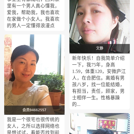
里有一个男人真心懂我，
爱我，帮助我，我也喜欢
在家做个小女人。我喜欢
的男人一定懂得浪漫点
文静
新年快乐！自我简单介绍
一下，我75年，身高
1.59，体重120，安微庐江
人，在合肥住。离婚有男
孩八岁，找一位能结婚，
有担当，责任，顾家，男
士相伴一生。性格暴躁
的...
会员94662557
我是一个很宅也很传统的
女人，之所以选择网络也
是想试试，看能否找到前