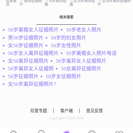
珍爱首
离异征婚照
50岁离异征
女50岁离异征
女50岁离异征婚照
诠释。爱不是索取，是无
页
片
婚
婚
片
私奉献。不求什么荣华富
贵，但求开心快乐，多情
相关搜索
的人千万绕行！伤不起！
50岁离婚女人征婚照片
50岁老女人照片
谢谢！...
男50岁征婚照片
50岁的妇女照片
柔情似水
女50岁征婚照片
50岁女性照片
我是一个乐观开朗也非常
50岁女人离异征婚照片
50岁离婚女人照片电话
有活力的人，真诚希望找
女50离异征婚照片
50岁离异女人征婚照片
一个对方也乐观开朗幽默
50岁离异女人征婚照
50女离异征婚照片
风趣不要斤斤计较的男人
50岁征婚照片
50岁女征婚照片
，有正常职业有责任感顾
家，因为我也是一个有责
女50岁离异征婚照片7
任感顾家的女人，希望找
一个...
珍爱专题
客户端
意见反馈
舞扬
Copyright © 2005-2026
希望能找到爱我的，宠我
的另一半，过平淡的生