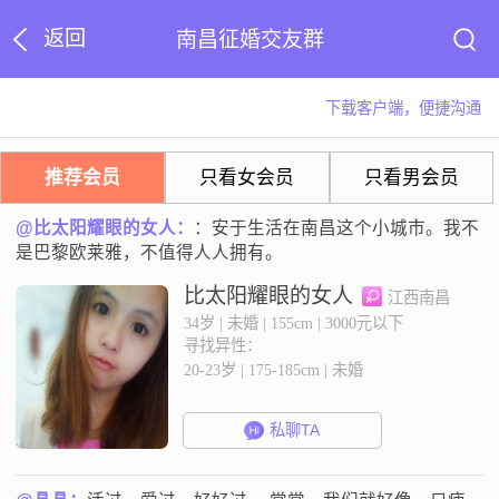
返回
南昌征婚交友群
下载客户端，便捷沟通
推荐会员
只看女会员
只看男会员
@比太阳耀眼的女人：
：安于生活在南昌这个小城市。我不
是巴黎欧莱雅，不值得人人拥有。
比太阳耀眼的女人
江西南昌
34岁 | 未婚 | 155cm | 3000元以下
寻找异性：
20-23岁 | 175-185cm | 未婚
私聊TA