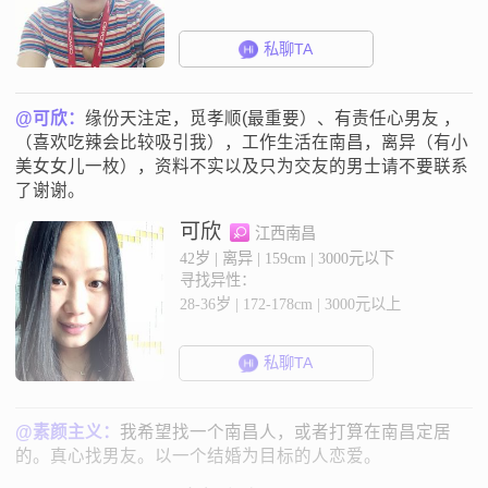
私聊TA
@可欣：
缘份天注定，觅孝顺(最重要）、有责任心男友 ，
（喜欢吃辣会比较吸引我），工作生活在南昌，离异（有小
美女女儿一枚），资料不实以及只为交友的男士请不要联系
了谢谢。
可欣
江西南昌
42岁 | 离异 | 159cm | 3000元以下
寻找异性：
28-36岁 | 172-178cm | 3000元以上
私聊TA
@素颜主义：
我希望找一个南昌人，或者打算在南昌定居
的。真心找男友。以一个结婚为目标的人恋爱。