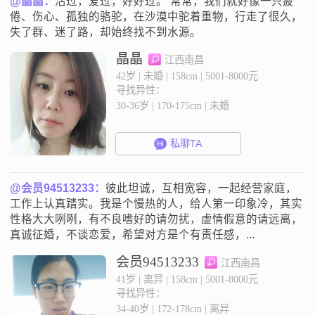
@晶晶：
活过，爱过，好好过。 常常，我们就好像一只疲
倦、伤心、孤独的骆驼，在沙漠中驼着重物，行走了很久，
失了群、迷了路，却始终找不到水源。
晶晶
江西南昌
42岁 | 未婚 | 158cm | 5001-8000元
寻找异性：
30-36岁 | 170-175cm | 未婚
私聊TA
@会员94513233：
彼此坦诚，互相宽容，一起经营家庭，
工作上认真踏实。我是个慢热的人，给人第一印象冷，其实
性格大大咧咧，有不良嗜好的请勿扰，虚情假意的请远离，
真诚征婚，不谈恋爱，希望对方是个有责任感，...
会员94513233
江西南昌
41岁 | 离异 | 158cm | 5001-8000元
寻找异性：
34-40岁 | 172-178cm | 离异