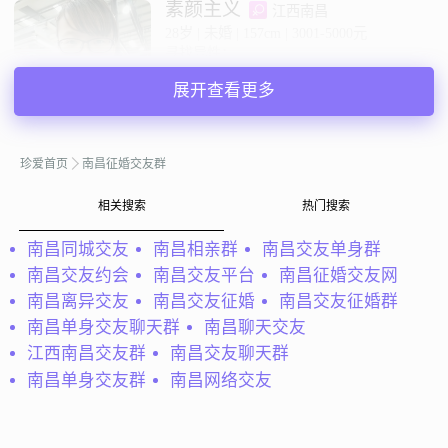
素颜主义
江西南昌
28岁 | 未婚 | 157cm | 3001-5000元
寻找异性：
18-29岁 | 未婚 | 5000元以上
展开查看更多
私聊TA
珍爱首页
南昌征婚交友群
@真爱至上：
大家好，我是一个踏实善良，有上进心和责任
相关搜索
热门搜索
心，体贴，专注的男孩，现在常住地点在南昌市青云谱区，
我平时的休闲时间喜欢运动、旅游，我想时机成熟就结婚，
南昌同城交友
南昌相亲群
南昌交友单身群
希望将来过相濡以沫、相互扶持、相互倾...
南昌交友约会
南昌交友平台
南昌征婚交友网
真爱至上
江西南昌
南昌离异交友
南昌交友征婚
南昌交友征婚群
36岁 | 未婚 | 167cm | 3001-5000元
南昌单身交友聊天群
南昌聊天交友
寻找异性：
江西南昌交友群
南昌交友聊天群
18-24岁 | 150-163cm | 未婚
南昌单身交友群
南昌网络交友
私聊TA