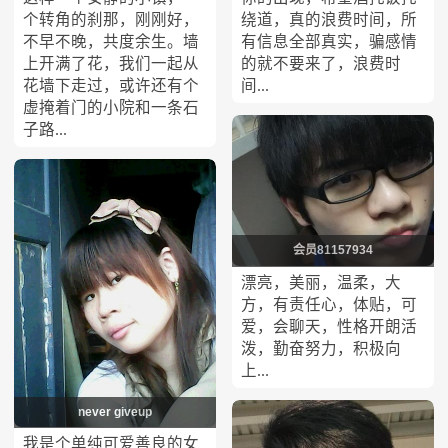
个转角的刹那，刚刚好，
绕道，真的浪费时间，所
不早不晚，共度余生。墙
有信息全部真实，骗感情
上开满了花，我们一起从
的就不要来了，浪费时
花墙下走过，或许还有个
间...
虚掩着门的小院和一条石
子路...
会员81157934
漂亮，美丽，温柔，大
方，有责任心，体贴，可
爱，会聊天，性格开朗活
泼，勤奋努力，积极向
上...
never giveup
我是个单纯可爱善良的女