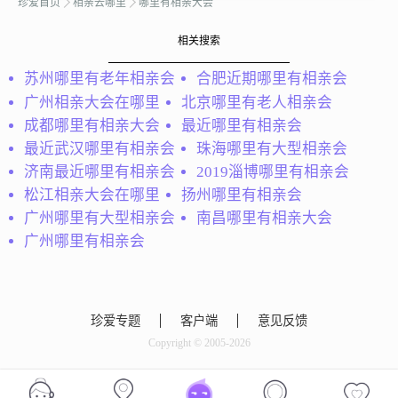
珍爱首页
相亲去哪里
哪里有相亲大会
工作主动性，较好的组织
协调能力和应变能力，可
相关搜索
以和各个部门的同事相处
融洽，配合顺利地完成工
苏州哪里有老年相亲会
合肥近期哪里有相亲会
作任务。
广州相亲大会在哪里
北京哪里有老人相亲会
成都哪里有相亲大会
最近哪里有相亲会
棉花糖
最近武汉哪里有相亲会
珠海哪里有大型相亲会
身高 170以上 阳光 开朗
济南最近哪里有相亲会
2019淄博哪里有相亲会
上进心 人品好 孝顺稳定
松江相亲大会在哪里
扬州哪里有相亲会
收入 或自己创业泉州市区
广州哪里有大型相亲会
南昌哪里有相亲大会
厦门 石狮 晋江 省外不要
不用太有钱 但最起码的硬
广州哪里有相亲会
件条件要有 我愿一起奋
斗...
珍爱专题
客户端
意见反馈
黄建业
Copyright © 2005-2026
我不介意对方是否有孩
子！只要两人可以真诚相
对就可以了！我会包容你