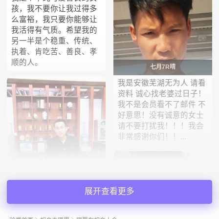
孩，我不要你让我过得多
么富裕，我只要你能够让
我活得有气质。希望我的
另一半是个稳重、传统、
执着、肯吃苦、善良、孝
顺的人。
七月7R晴
我是安徽芜湖无为人 请看
资料 诚心找老婆过日子！
我不是会员看不了邮件 不
好意思！没有诚意的女士
请不要打扰我！！！我会
非常感谢你们！！...
展开查看更多
会员53492934
本人具有较强的责任心和