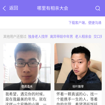
返回
哪里有相亲大会
下载客户端，便捷沟通
其他用户还搜过:
独身老人找伴
离异带娃中年男
老人相亲会
交口男
荏苒柔木
枯叶飘零
我希望，遇见你的时候，
怀着一颗真诚的心，找一
是在我最美的年华。就在
个能携手一生的人，等着
这样一个安静的小镇，一
你的出现，希望酒托饭托