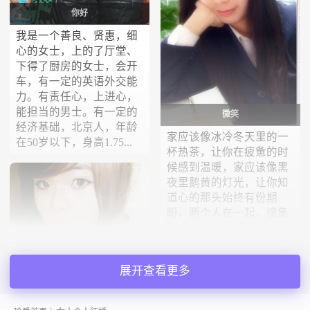
你好
我是一个善良、贤惠，细
心的女士，上的了厅堂、
下得了厨房的女士，会开
车，有一定的英语外交能
力。有责任心，上进心，
能担当的男士。有一定的
微笑
经济基础，北京人，年龄
家应该像冰冷冬天里的一
在50岁以下，身高1.75...
杯热茶，让你在疲惫的时
候感到温暖，家应该像黑
夜里鹅黄的灯光，让你知
道心的那头始终有份期
盼，两个人在一起，搜集
一点一滴的幸福。...
展开查看更多