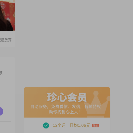
轻易放弃
基
12个月
日均1.06元