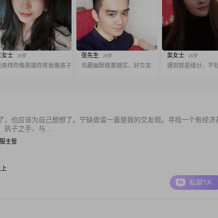
王女士
张先生
吴女士
26岁
28岁
28岁
我崇拜你像英雄你疼我像孩子
风趣幽默稳重踏实，好交友
遇到就是缘分，不
了，也应该为自己想想了。宁缺毋滥一直是我的交友观。寻找一个有经济
执子之手，与...
| 客服主管
以上
私聊TA