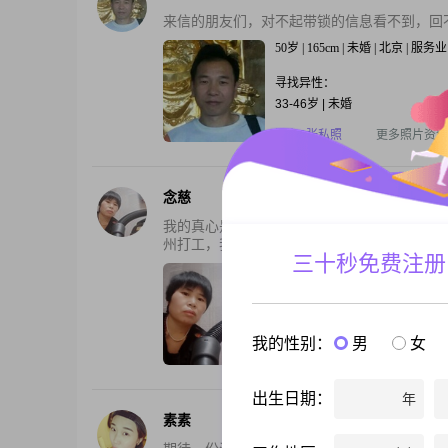
来信的朋友们，对不起带锁的信息看不到，回
50岁 | 165cm | 未婚 | 北京 | 服务业
寻找异性：
33-46岁 | 未婚
还有3张私照
更多照片资料
念慈
我的真心是否换来你的真心，我的负担重，又
州打工，我是农村人，我把一切看的淡如水，我
三十秒免费注册
53岁 | 150cm | 离异 | 河北廊坊 
寻找异性：
48-51岁 | 12000-20000元
我的性别：
男
女
还有2张私照
更多照片资料
出生日期：
年
素素