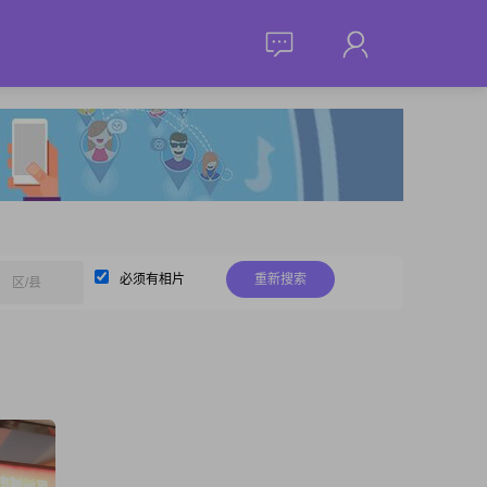
必须有相片
重新搜索
区/县