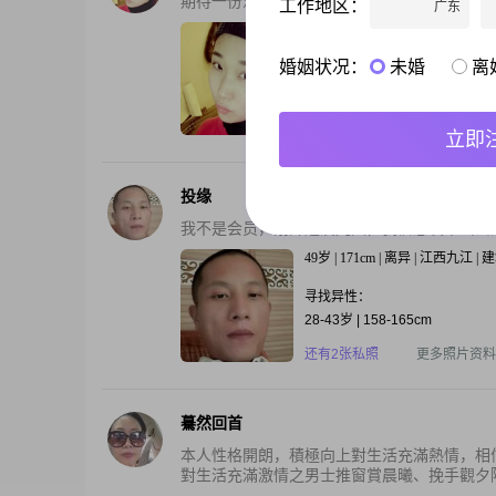
期待一份温馨浪漫的爱情故事。我喜欢拍照，
工作地区：
广东
41岁 | 162cm | 离异 | 四川绵阳 
婚姻状况：
未婚
离
寻找异性：
33-45岁 | 169-182cm | 离异
还有1张私照
更多照片资料
立即
投缘
我不是会员，刚开通没几天，我信息发不出去
49岁 | 171cm | 离异 | 江西九江 
寻找异性：
28-43岁 | 158-165cm
还有2张私照
更多照片资料
驀然回首
本人性格開朗，積極向上對生活充滿熱情，相信
對生活充滿激情之男士推窗賞晨曦、挽手觀夕陽。