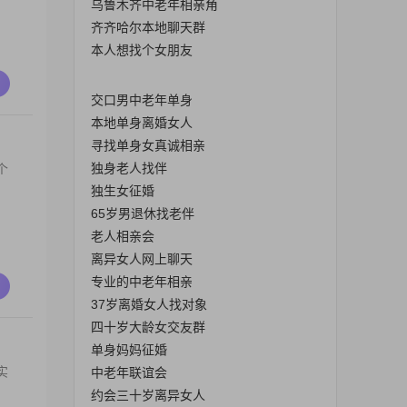
乌鲁木齐中老年相亲角
齐齐哈尔本地聊天群
本人想找个女朋友
交口男中老年单身
本地单身离婚女人
寻找单身女真诚相亲
独身老人找伴
个
独生女征婚
65岁男退休找老伴
老人相亲会
离异女人网上聊天
专业的中老年相亲
37岁离婚女人找对象
四十岁大龄女交友群
单身妈妈征婚
实
中老年联谊会
约会三十岁离异女人