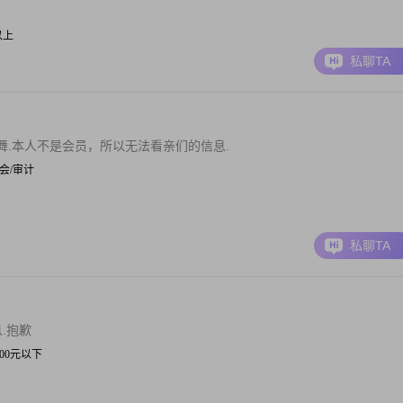
元以上
私聊TA
.本人不是会员，所以无法看亲们的信息.
 财会/审计
私聊TA
.抱歉
 3000元以下