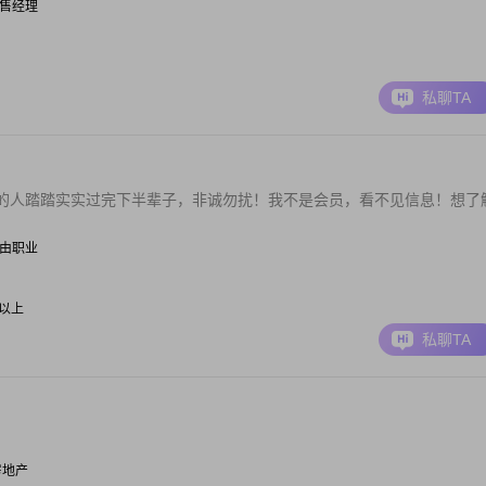
| 销售经理
私聊TA
的人踏踏实实过完下半辈子，非诚勿扰！我不是会员，看不见信息！想了
| 自由职业
0元以上
私聊TA
/房地产