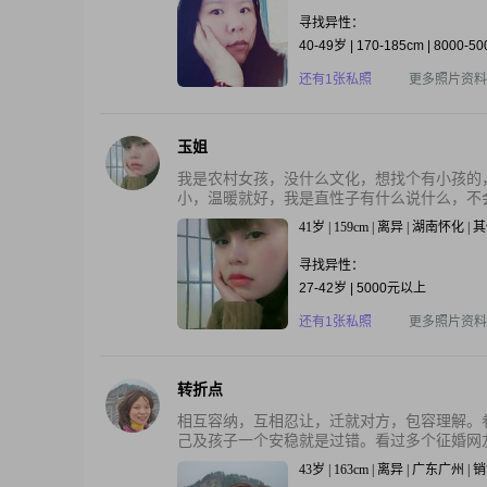
寻找异性：
40-49岁 | 170-185cm | 8000-5
还有1张私照
更多照片资料
玉姐
我是农村女孩，没什么文化，想找个有小孩的
小，温暖就好，我是直性子有什么说什么，不会
41岁 | 159cm | 离异 | 湖南怀化 
寻找异性：
27-42岁 | 5000元以上
还有1张私照
更多照片资料
转折点
相互容纳，互相忍让，迁就对方，包容理解。
己及孩子一个安稳就是过错。看过多个征婚网友
43岁 | 163cm | 离异 | 广东广州 | 