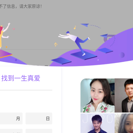
不了信息，请大家原谅！
私聊TA
不忍心，，我是东北人，黑龙江齐齐哈尔，性格比较男性化，现在独自闯
很低调，因为...
 找到一生真爱
| 其他职业
私聊TA
月
日