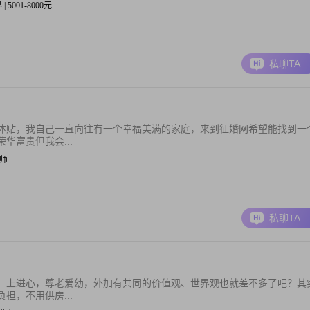
| 5001-8000元
私聊TA
体贴，我自己一直向往有一个幸福美满的家庭，来到征婚网希望能找到一
华富贵但我会...
厨师
私聊TA
，上进心，尊老爱幼，外加有共同的价值观、世界观也就差不多了吧？其
担，不用供房...