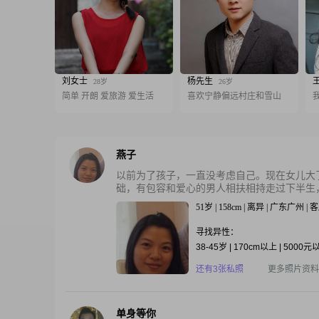
刘女士
杨先生
28岁
26岁
简单 开朗 爱旅游 爱生活
喜欢宁静偏远村庄和雪山
燕子
以前为了孩子，一直没考虑自己。现在女儿大
础，有包容和爱心的男人相扶相持走过下半生，
51岁 | 158cm | 离异 | 广东广州 
寻找异性：
38-45岁 | 170cm以上 | 5000元
还有3张私照
更多照片资料
单身等你