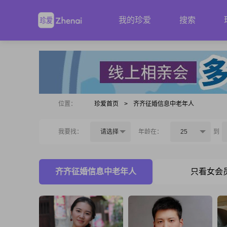
我的珍爱
搜索
位置：
珍爱首页
>
齐齐征婚信息中老年人
我要找：
请选择
年龄在：
25
到
齐齐征婚信息中老年人
只看女会