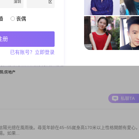
希望你能是我的永久摄影师…期待你的信息
深圳
区
| 销售总监
婚
丧偶
私聊TA
注册
已有账号？立即登录
的。有缘的话留下联系方式。谢谢！
| 建筑/房地产
私聊TA
陽光總在風雨後。尋覓年龄在45~55嵗身高170米以上性格開朗有愛心
如果...