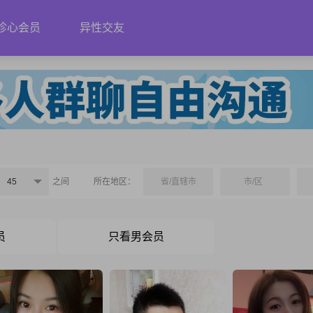
珍心会员
异性交友
45
之间
所在地区：
省/直辖市
市/区
员
只看男会员