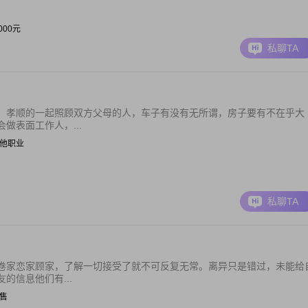
0000元
私聊TA
，孝顺的一起照顾双方父母的人，车子有没有无所谓，房子要有不在乎大
做表面工作人，...
| 其他职业
私聊TA
卷家恋家顾家，了解一切接受了就不可反复无常。离异只是错过，未能给
的信息他们有...
销售