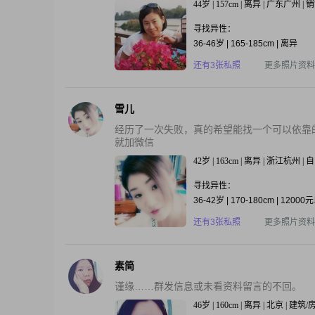
44岁 | 157cm | 离异 | 广东广州 
寻找异性：
36-46岁 | 165-185cm | 离异
还有3张私照
更多照片资料
雪儿
经历了一次失败，真的希望能找一个可以依靠
就加微信
42岁 | 163cm | 离异 | 浙江杭州 
寻找异性：
36-42岁 | 170-180cm | 1200
还有3张私照
更多照片资料
素简
谨缘……群发信息或未看资料留言的不回。
46岁 | 160cm | 离异 | 北京 | 建筑