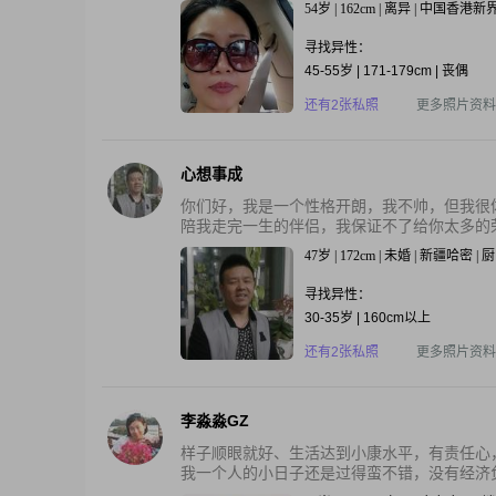
54岁 | 162cm | 离异 | 中国香港新界 
寻找异性：
45-55岁 | 171-179cm | 丧偶
还有2张私照
更多照片资料
心想事成
你们好，我是一个性格开朗，我不帅，但我很
陪我走完一生的伴侣，我保证不了给你太多的荣
47岁 | 172cm | 未婚 | 新疆哈密 | 
寻找异性：
30-35岁 | 160cm以上
还有2张私照
更多照片资料
李淼淼GZ
样子顺眼就好、生活达到小康水平，有责任心
我一个人的小日子还是过得蛮不错，没有经济负