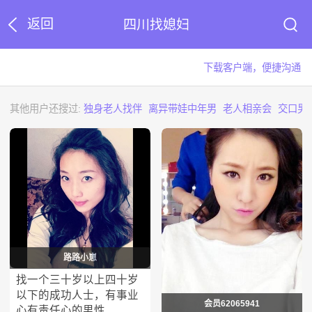
返回
四川找媳妇
下载客户端，便捷沟通
其他用户还搜过:
独身老人找伴
离异带娃中年男
老人相亲会
交口男
路路小崽
找一个三十岁以上四十岁
以下的成功人士，有事业
会员62065941
心有责任心的男性