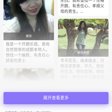
东西。我希望找一个性格
开朗、有责任心、孝顺父
母的男生。...
果珍
我是一个开朗乐观、崇尚
自然简单的成都本地人。
缘份天空
想找一个幽默、有责任心
寻寻觅觅，缘来级去，只
顾家的男士
想追求简单、平凡、快乐
的生活。相信爱情、相信
缘份，相信这世上最浪温
的事就是找一个真爱的、
相爱的人一起慢慢变
老。...
展开查看更多