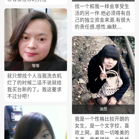
找一个和我一样会享受生
活的另一伴.他必须得有自
己的独立资金来源,有很大
的责任感,感性,幽默,...
等等
就只想找个人当我洗衣机
烂了的时候二话不说就给
我买台新的了。我这要求
不过分吧！
淡然
我是一个性格比较开朗的
女生，是一个文字控，喜
欢上网，喜欢一切唯美的