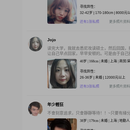
寻找异性：
32-42岁 | 170-180cm | 8000
还有1张私照
更多照片资料
Jojo
读完大学，我就去悉尼攻读硕士，然后回国，
让自己早点回家，早早安顿的。可是由于自己圈
40岁 | 168cm | 未婚 | 上海 | 商贸
寻找异性：
26-36岁 | 未婚 | 12000元以上
还有3张私照
更多照片资料
年少輕狂
不會刻意追求，只會靜靜等待！！~只要有緣
38岁 | 179cm | 未婚 | 上海 | 地勤