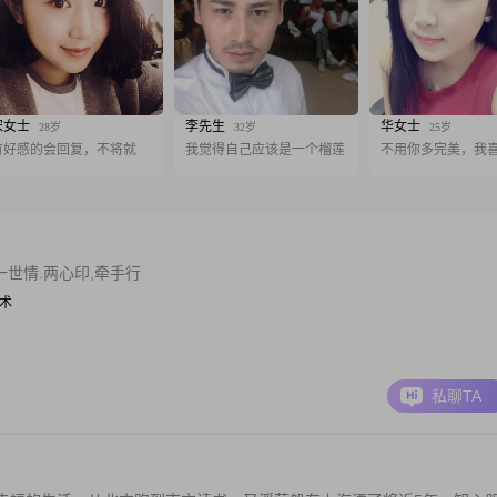
宋女士
李先生
华女士
28岁
32岁
25岁
有好感的会回复，不将就
我觉得自己应该是一个榴莲
不用你多完美，我
一世情.两心印,牵手行
技术
私聊TA