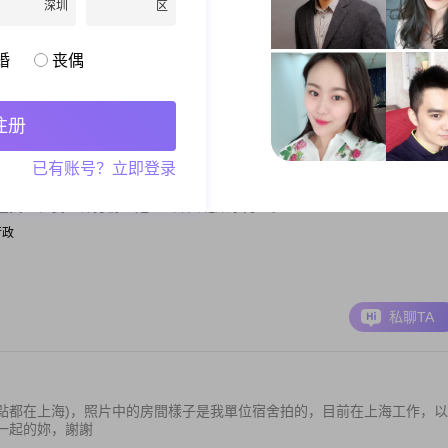
成功已经不远了。
深圳
区
婚
丧偶
私聊TA
注册
已有账号？立即登录
找个和我一样身份证是310开头哒顾家男生。
/行政
私聊TA
點都在上海)，照片中的房間樣子是我單位宿舍拍的，目前在上海工作，以
一起的妳，謝謝