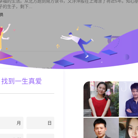
幸福的生活。从北方跑到南方读书，又浮萍般在上海漂了将近5年。知心
的生子，剩下...
专员
私聊TA
、说到做到，很准时，工作积极向上，对待朋友热情，对生活的每一天都
生子，我看到...
 找到一生真爱
/房地产
私聊TA
月
日