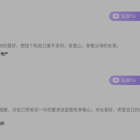
私聊TA
别的爱好，想找个和自己差不多的，有爱心，孝敬父母的女孩，
/房地产
私聊TA
游唱歌，对自己将来另一半的要求就是能有孝敬心，对长辈好，疼爱自己的
/制药