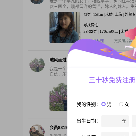
我是一个平凡的女子，相貌平平，也向往平淡
友三四个，现都留洋的留洋，嫁人的嫁人。生子
42岁 | 158cm | 未婚 | 上海 | 外贸
寻找异性：
28-32岁 | 170cm以上 | 未婚
还有2张私照
更多照片资料
随风而过
我是一个活拨、开朗、真诚、有责任心、顾家
自信，乐观。看到和我一起长的的好朋友都结婚
三十秒免费注册
39岁 | 172cm | 未婚 | 上海 | 建筑
寻找异性：
18-25岁 | 160cm以上 | 未婚
我的性别：
男
女
还有3张私照
更多照片资料
出生日期：
年
会员88190538