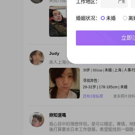
失败乃成功之母。只有经历了失败，才知道离
工作地区：
广东
52岁 | 170cm | 离异 | 上海 | 总经理
婚姻状况：
未婚
离
寻找异性：
32-47岁
还有3张私照
更多照片资料
立即
Judy
本人上海小姑娘一枚，偶尔小作偶尔豪放，希望
39岁 | 161cm | 未婚 | 上海 | 人事
寻找异性：
29-32岁 | 178-185cm | 未婚
还有3张私照
更多照片资料
妳知道嗎
我心目中的理想伴侶，是可以穩定，專情，地
後打算要去日本工作發展，希望能找到一個跟