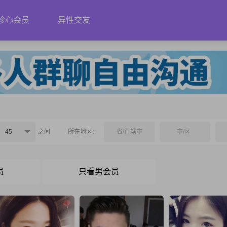
珍心会员
异性交友
45
之间
所在地区：
省/直辖市
市/区
员
只看男会员