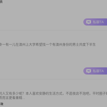
专员
私聊TA
专一有一儿在澳州上大学希望找一个有澳州身份的男士共度下半生
私聊TA
的人又有多少呢？本人喜欢安静的生活方式，不逛夜店不泡吧，平时圈子
而言更看重精...
/行政