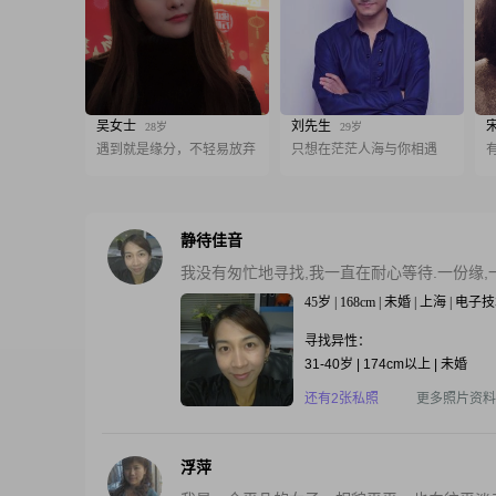
吴女士
刘先生
28岁
29岁
遇到就是缘分，不轻易放弃
只想在茫茫人海与你相遇
静待佳音
我没有匆忙地寻找,我一直在耐心等待.一份缘,
45岁 | 168cm | 未婚 | 上海 | 电子
寻找异性：
31-40岁 | 174cm以上 | 未婚
还有2张私照
更多照片资料
浮萍