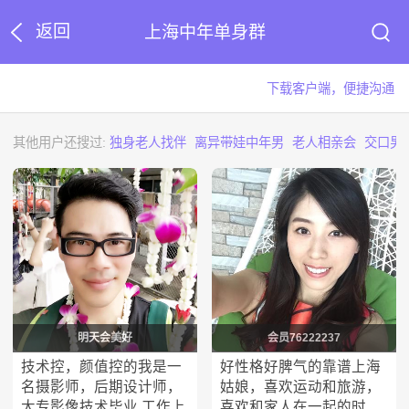
返回
上海中年单身群
下载客户端，便捷沟通
其他用户还搜过:
独身老人找伴
离异带娃中年男
老人相亲会
交口男
明天会美好
会员76222237
技术控，颜值控的我是一
好性格好脾气的靠谱上海
名摄影师，后期设计师，
姑娘，喜欢运动和旅游，
大专影像技术毕业.工作上
喜欢和家人在一起的时