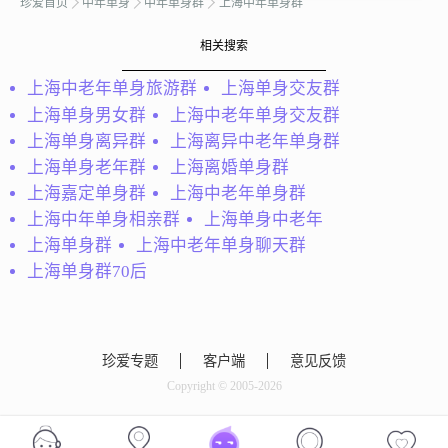
珍爱首页
中年单身
中年单身群
上海中年单身群
业工作。有时比较沉默，
但内心火热，呵呵，希望
相关搜索
找个柔顺、贤惠的伴
侣。...
上海中老年单身旅游群
上海单身交友群
上海单身男女群
上海中老年单身交友群
上海单身离异群
上海离异中老年单身群
上海单身老年群
上海离婚单身群
上海嘉定单身群
上海中老年单身群
上海中年单身相亲群
上海单身中老年
上海单身群
上海中老年单身聊天群
上海单身群70后
转眼
就让我当个小蜗牛吧，不
想接触，恐惧很难克服。
妹妹
珍爱专题
客户端
意见反馈
其实不用避讳~本人有一
个乖巧的女儿 单身3年
看看天枰座的女人，我 觉
Copyright © 2005-2026
了，原本想和可爱的女儿
得有点像哦，我理想中的
相依偎到老。 还是需要找
对方成熟、理性，脾气随