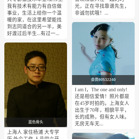
我有技术有能力有自信做
光，正在寻找靠谱先生，
事业，生活上给你一个温
非诚勿扰哦！...
暖的家，在这里希望能找
到志同道合的另一半，美
好渡过后半生...有过一...
会员90532240
I am I，The one and only!
还是相信爱情！照片都是
在45岁时拍的。上海女人
出生于70年，相貌平平，
长的成熟，但有女人味。
蓝色骨头
无房无车无...
上海人 家住杨浦 大专学
历 外企工作 人品四六开