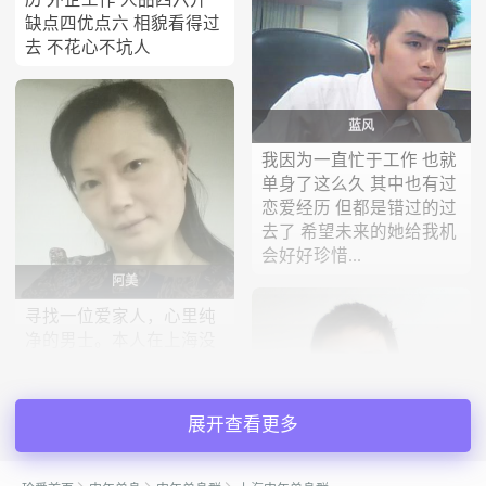
缺点四优点六 相貌看得过
去 不花心不坑人
蓝风
我因为一直忙于工作 也就
单身了这么久 其中也有过
恋爱经历 但都是错过的过
去了 希望未来的她给我机
会好好珍惜...
阿美
寻找一位爱家人，心里纯
净的男士。本人在上海没
房没车。本人不做股票不
做投资，无聊人士请绕道
谢谢！吸烟男士免打扰
展开查看更多
会员45953836
目前在上海浦东某通信企