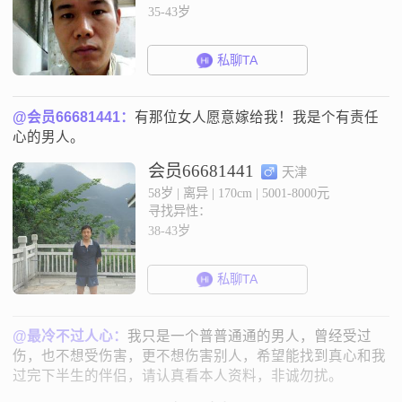
35-43岁
私聊TA
@会员66681441：
有那位女人愿意嫁给我！我是个有责任
心的男人。
会员66681441
天津
58岁 | 离异 | 170cm | 5001-8000元
寻找异性：
38-43岁
私聊TA
@最冷不过人心：
我只是一个普普通通的男人，曾经受过
伤，也不想受伤害，更不想伤害别人，希望能找到真心和我
过完下半生的伴侣，请认真看本人资料，非诚勿扰。