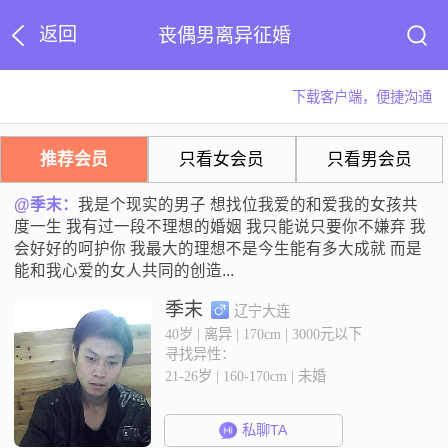
返回
丧偶男离异征婚
下载客户端，便捷沟通
推荐会员
只看女会员
只看男会员
@季末：
我是个现实的男子 想找位我爱的和爱我的女孩共
度一生 我有过一段不理想的婚姻 我只能说只要你不嫌弃 我
会好好的呵护你 我最大的理想不是今生能有多大成就 而是
能和我心爱的女人共同的创造...
季末
辽宁大连
40岁 | 离异 | 170cm | 3000元以下
寻找异性：
21-26岁 | 160-170cm | 未婚
私聊TA