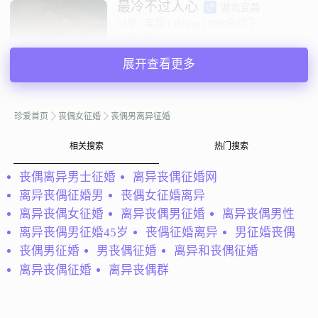
最冷不过人心
湖北宜昌
51岁 | 离异 | 165cm | 3000元以下
寻找异性：
38-44岁 | 155cm以下
展开查看更多
私聊TA
珍爱首页
丧偶女征婚
丧偶男离异征婚
@用心去寻：
我是一个活泼开朗的男孩！真心想找个能和我
相关搜索
热门搜索
一起风雨同舟的！一起幸福到老的！
丧偶离异男士征婚
离异丧偶征婚网
用心去寻
内蒙古赤峰
离异丧偶征婚男
丧偶女征婚离异
42岁 | 离异 | 165cm | 5001-8000元
寻找异性：
离异丧偶女征婚
离异丧偶男征婚
离异丧偶男性
25-35岁
离异丧偶男征婚45岁
丧偶征婚离异
男征婚丧偶
丧偶男征婚
男丧偶征婚
离异和丧偶征婚
私聊TA
离异丧偶征婚
离异丧偶群
@与子偕老：
我是一个典型的“宅男”，过着单位家里两点一