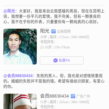
@阳光：
大家好，我是来自云南楚雄的男孩，现在在昆明上
班，我想要一份平凡的爱情，我不完美，但有一颗善良的
心，我不在乎你的外表，只要要你有一颗纯真的心就好。
阳光
云南昆明
39岁 | 离异 | 172cm | 5001-8000元
寻找异性：
22-35岁 | 156-176cm
私聊TA
@会员88830434：
失败的男人，但，我也是对感情很重视
的。婚姻的失败并不是我的错。希望有缘结识顾家，有爱心
的你。
会员88830434
广东广州
51岁 | 离异 | 165cm | 3001-5000元
寻找异性：