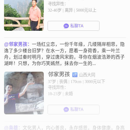
寻找异性：
32-40岁 | 离异 | 5000元以上
私聊TA
@邻家男孩：
一场红尘恋，一份千年缘，几缕隔岸相思，隐
逸了多少楼台旧梦？在水一方，愿着一身荷香，乘一叶兰
舟，划过秦时明月，穿过唐风宋韵，寻你在烟波浩渺的西子
湖畔！只想，为你巧笑嫣然，抹去你一生的...
邻家男孩
山西大同
37岁 | 丧偶 | 170cm | 3000元以下
寻找异性：
18-23岁 | 未婚
私聊TA
@枭雄：
文化男人，内心善良，永存感恩，身体健康，身高