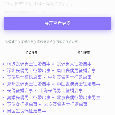
170，体重140，退休不等闲之辈，，，
枭雄
贵州黔南布依族苗族自治州
69岁 | 丧偶 | 170cm | 5001-8000元
展开查看更多
寻找异性：
50-60岁
珍爱首页
征婚启事
丧偶男征婚
丧偶男征婚启事
私聊TA
相关搜索
热门搜索
@愛自己：
我今年54岁，丧偶的。老婆16年走的。我一女
桐城丧偶男士征婚启事
丧偶男人征婚启事
一儿，都工作但没结婚。大连花园口经济区农村的，想找庄
深圳丧偶男士征婚启事
唐山丧偶男征婚启事
河的。年龄相仿，身体健康，容貌一般性格温柔的女士为伴
丧偶男士征婚启事
中年丧偶男士征婚启事
愛自己
辽宁大连
郑州丧偶男士征婚启事
中国丧偶男士征婚启事
61岁 | 丧偶 | 170cm | 3001-5000元
丧偶征婚启事
上海丧偶男士征婚启事
寻找异性：
离婚丧偶男士征婚启事
北京丧偶征婚启事男生
49-52岁 | 丧偶
丧偶女征婚启事
51岁丧偶男士征婚启事
男医生丧偶征婚启事
私聊TA