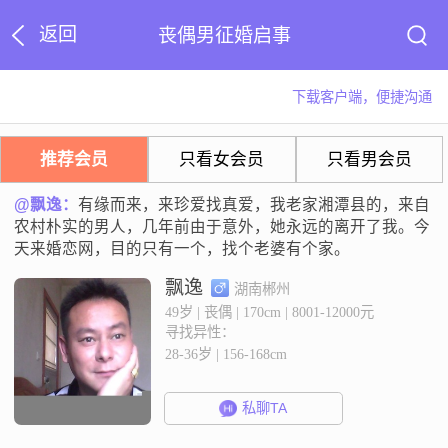
返回
丧偶男征婚启事
下载客户端，便捷沟通
推荐会员
只看女会员
只看男会员
@飘逸：
有缘而来，来珍爱找真爱，我老家湘潭县的，来自
农村朴实的男人，几年前由于意外，她永远的离开了我。今
天来婚恋网，目的只有一个，找个老婆有个家。
飘逸
湖南郴州
49岁 | 丧偶 | 170cm | 8001-12000元
寻找异性：
28-36岁 | 156-168cm
私聊TA