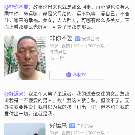
@非你不娶：
故事说出来也就是那么回事，再心酸也没有人
同情你。命运嘛，命是父母给的，运不能等，靠自己，不奋
斗，哪来的幸福。美女，人人都爱，可哪有那么多美女，表
面上看都那么光鲜亮，可骨子里都是那么...
非你不娶
安徽合肥
62岁 | 丧偶 | 165cm | 3000元以下
寻找异性：
45-58岁
私聊TA
@好运来：
我是个大男子主道者。我的过去交往的女朋友都
讲我是个不懂爱的男人。唉！我这人就自私。但改不了。无
办法我要性爱！我可以为我的孩子付出一切，但不能为我的
爱付出一切。这就是我。
好运来
广东东莞
50岁 | 丧偶 | 175cm | 3000元以下