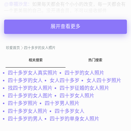
@幸福沙龙：
如果每天都会有个小小的改变，每一天都会有
一个更美丽的自己。没开通会员，不可以接收邮件
幸福沙龙
未填写
展开查看更多
43岁 | 丧偶 | 165cm | 3001-5000元
寻找异性：
33-43岁 | 165-170cm
珍爱首页
四十多岁的女人照片
私聊TA
相关搜索
热门搜索
四十多岁女人真实照片
四十岁的女人照片
@一生一世：
我：一个平凡的不能再平凡的居家女孑，现已
四十多岁的女人
女人四十多岁
女人四十岁照片
退休。自尊、自爱、自信是我一直坚持的。多谢留意我的男
找四十岁的女人照片
四十岁征婚的女人照片
士，若有缘相识 、相知、相惜、相爱，必真心坦诚相待，
携手共渡美好时光！非诚勿扰！宁缺勿滥...
四十多岁的女人图片
四十岁女人照片
四十多岁照片
四十岁男人照片
一生一世
辽宁大连
四十多岁女人照片
四十多岁女人
61岁 | 离异 | 166cm | 3000元以下
四十多岁的男人
四十岁的单身女人照片
寻找异性：
51-61岁 | 171-188cm | 3000元以上