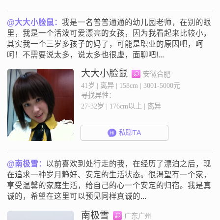
@大大小脸鼠：
我是一名普普通通的幼儿园老师，在别的眼
里，我是一个活泼可爱漂亮的女孩，因为我看起来比较小，
其实我一个三岁多孩子的妈了，可能是职业的原因吧，呵
呵！不需要说太多，说太多也很虚，面聊吧!...
大大小脸鼠
安徽合肥
41岁 | 离异 | 158cm | 3001-5000元
寻找异性：
27-32岁 | 176cm以上 | 离异
私聊TA
@南极雪：
以前喜欢到处行走的我，在经历了漂泊之后，现
在追求一种岁月静好、安定的生活状态。很渴望有一个家，
享受温馨的家庭生活，给自己的心一个安定的归宿。我是真
诚的，希望在这里可以预见同样真诚的...
南极雪
广东广州