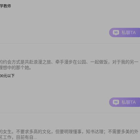
| 小学教师
私聊TA
的约会方式是共赴浪漫之旅、牵手漫步在公园、一起做饭，对于我的另一
理想中的那个她。
 3000元以下
私聊TA
的女生。不要求多高的文化，但要明理懂事，知书达理；不需要多美的外
工作，目前有自...