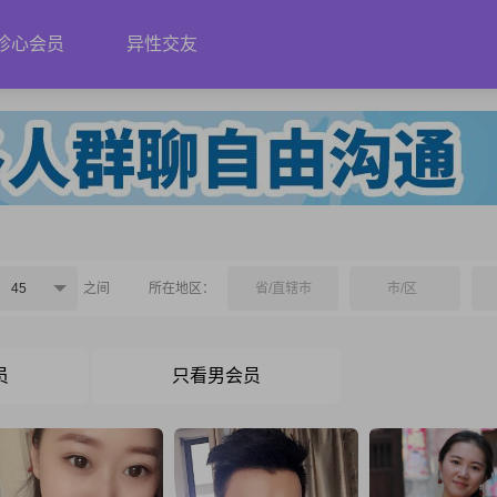
珍心会员
异性交友
45
之间
所在地区：
省/直辖市
市/区
员
只看男会员