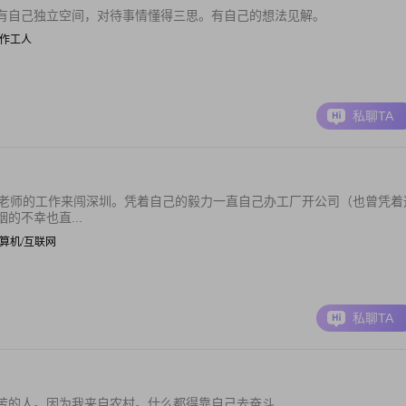
有自己独立空间，对待事情懂得三思。有自己的想法见解。
| 操作工人
私聊TA
学老师的工作来闯深圳。凭着自己的毅力一直自己办工厂开公司（也曾凭着
的不幸也直...
| 计算机/互联网
私聊TA
苦的人。因为我来自农村。什么都得靠自己去奋斗