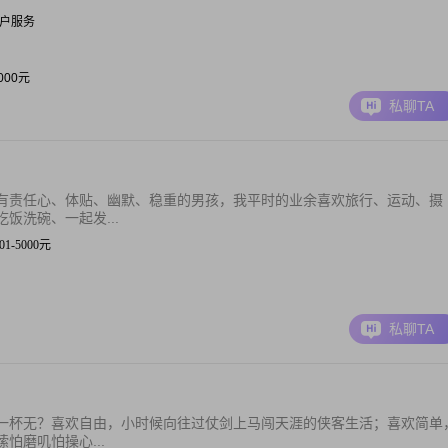
| 客户服务
2000元
私聊TA
有责任心、体贴、幽默、稳重的男孩，我平时的业余喜欢旅行、运动、摄
饭洗碗、一起发...
001-5000元
私聊TA
一杯无？喜欢自由，小时候向往过仗剑上马闯天涯的侠客生活；喜欢简单
怕磨叽怕操心...