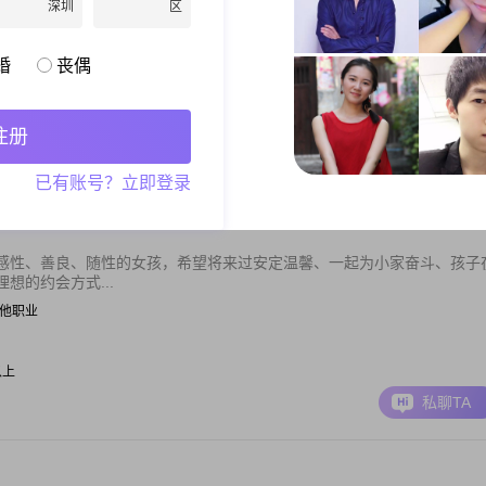
深圳
区
的约会方式是一起做饭、牵手漫步在公园，对于我的另一半，我希望是孝
想中的那个她。
婚
丧偶
001-5000元
注册
私聊TA
已有账号？立即登录
感性、善良、随性的女孩，希望将来过安定温馨、一起为小家奋斗、孩子
想的约会方式...
| 其他职业
以上
私聊TA