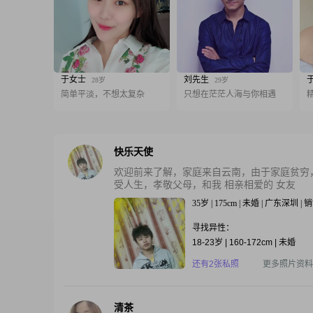
于女士
刘先生
28岁
29岁
简单平淡，不想太复杂
只想在茫茫人海与你相遇
快乐天使
欢迎前来了解，家庭来自云南，由于家庭贫穷，导
受人生，孝敬父母，和我 相亲相爱的 女友
35岁 | 175cm | 未婚 | 广东深圳 | 
寻找异性：
18-23岁 | 160-172cm | 未婚
还有2张私照
更多照片资料
清茶