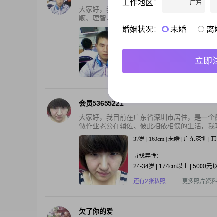
工作地区：
广东
大家好，我目前在广东省深圳市居住，我理想
顺、理智、居家、独立，期待在珍爱网找到理
婚姻状况：
未婚
离
39岁 | 165cm | 未婚 | 广东深圳 | 3
寻找异性：
18-26岁
立即
还有3张私照
更多照片资料
会员53655221
大家好，我目前在广东省深圳市居住，是一个
做作业老公在辅佐、彼此相依相偎的生活，我理
37岁 | 160cm | 未婚 | 广东深圳 
寻找异性：
24-34岁 | 174cm以上 | 5000元
还有2张私照
更多照片资料
欠了你的爱