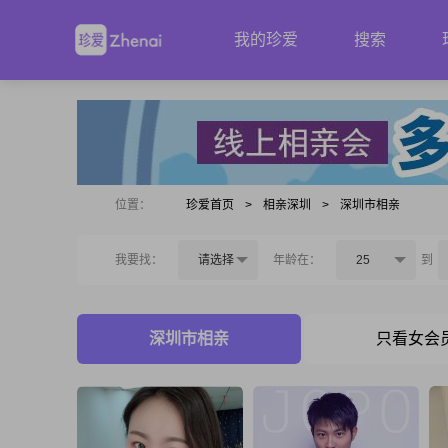
我的珍爱
搜索
位置：
珍爱首页
>
相亲深圳
>
深圳市相亲
我要找：
请选择
年龄在：
25
到
深圳市相亲
只看女会