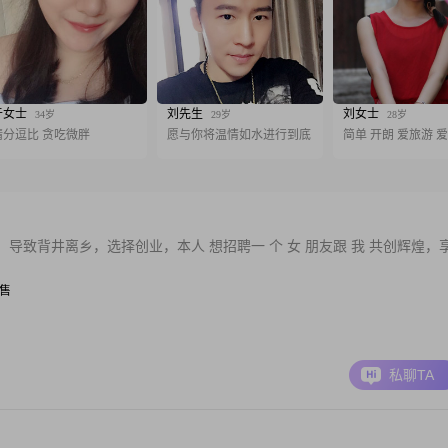
于女士
刘先生
刘女士
34岁
29岁
28岁
精分逗比 贪吃微胖
愿与你将温情如水进行到底
简单 开朗 爱旅游 
致背井离乡，选择创业，本人 想招聘一 个 女 朋友跟 我 共创辉煌，
销售
私聊TA