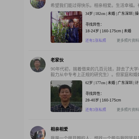
希望我们能过得快乐。相亲相爱。生活幸福。
34岁 | 182cm | 未婚 | 广东深圳 
寻找异性：
18-24岁 | 160-175cm | 未婚
还有1张私照
更多照片资料
老家伙
90年代初，揣着借来的几百元钱，辞去了大
毅力从中专考上正规的研究生）。但家庭和婚姻
62岁 | 177cm | 未婚 | 广东深圳 
寻找异性：
28-40岁 | 160-175cm
还有3张私照
更多照片资料
相亲相爱
我是一个很开朗的人，想找一个能与我同甘共