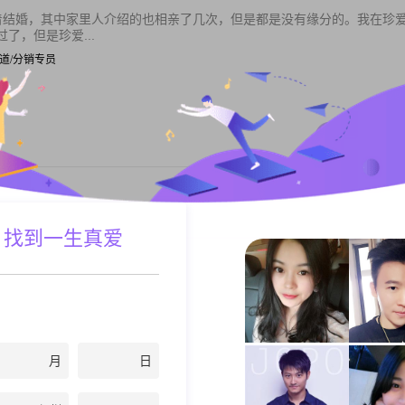
着结婚，其中家里人介绍的也相亲了几次，但是都是没有缘分的。我在珍
了，但是珍爱...
| 渠道/分销专员
私聊TA
独立、善良、活泼开朗的女孩，我平时的业余喜欢旅游、运动，看电影，
 找到一生真爱
起奋斗，对于...
| 外贸专员
私聊TA
月
日