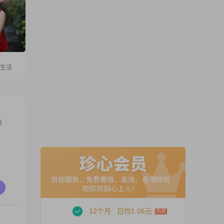
爱生活
享
12个月
日均1.06元