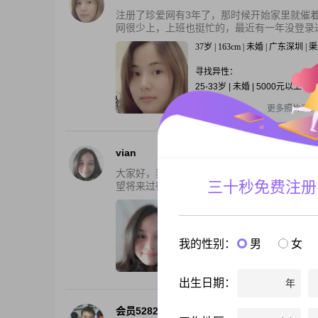
注册了珍爱网有3年了，那时候开始家里就催
网很少上，上班也挺忙的，最近有一年没登录过
37岁 | 163cm | 未婚 | 广东深圳 
寻找异性：
25-33岁 | 未婚 | 5000元以上
还有2张私照
更多照片资料
vian
大家好，我目前在广东省深圳市居住，是一个
三十秒免费注册
望将来过彼此相依相偎，开心的生活，为小家一
37岁 | 160cm | 未婚 | 广东深圳 
寻找异性：
我的性别：
男
女
23-33岁
还有2张私照
更多照片资料
出生日期：
年
会员52820256