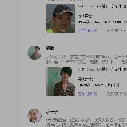
59岁 | 178cm | 未婚 | 广东深圳 
寻找异性：
39-44岁 | 164-173cm | 5000-1
还有3张私照
更多照片资料
乔歌
大家好，我目前在广东省深圳市居住，是一个
影、看书，希望将来过一起携手游天下、一起吃
34岁 | 178cm | 未婚 | 广东深圳 | 3
寻找异性：
18-20岁 | 165cm以上 | 未婚
还有3张私照
更多照片资料
小王子
绿蚁新醅酒，红泥小火炉。晚来天欲雪，能饮
简单的人际关系简单的生活环境。怕麻烦怕啰嗦