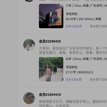
37岁 | 170cm | 未婚 | 广东深圳 |
寻找异性：
20-25岁 | 150-165cm | 未婚
还有2张私照
更多照片资料
会员53298425
大家好，我目前在广东省深圳市居住，是一个
望是有魄力、睿智、有责任心、稳重，期待在珍
40岁 | 163cm | 未婚 | 广东深圳 | 5
寻找异性：
27-37岁 | 8000元以上
还有3张私照
更多照片资料
会员61684419
相亲相爱过日子，理解包容平常心。期待命中
作在南山。计划买房。