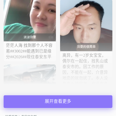
淡淡诗意
茫茫人海 找到那个人不容
我要的很简单
易##3002##能遇到已是缘
离异，有一2岁女宝宝，
分##2026##现住泰安东平
偶尔在一起住，找乳山或
泰安市的。因工作的原
因，不能在一起，介意异
地恋的就勿扰了。本人没
有多么的完美，也没有多
么的渣，只要两个人真心
的，我可...
守株待兔。
展开查看更多
我是一个农村男孩，现在
在泰安做销售工作，人比