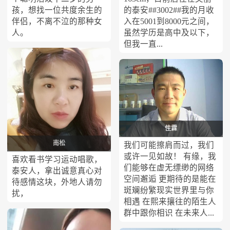
孩，想找一位共度余生的
的泰安##3002##我的月收
伴侣，不离不泣的那种女
入在5001到8000元之间，
人。
虽然学历是高中及以下，
但我一直...
佳霖
南松
我们可能擦肩而过，我们
或许一见如故！ 有缘，我
喜欢看书学习运动唱歌，
们能够在虚无缥缈的网络
泰安人，拿出诚意真心对
空间邂逅 更期待的是能在
待感情这块，外地人请勿
斑斓纷繁现实世界里与你
扰，
相遇 在熙来攘往的陌生人
群中跟你相识 在未来人...