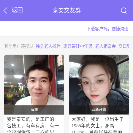
返回
泰安交友群
下载客户端，便捷沟通
其他用户还搜过:
独身老人找伴
离异带娃中年男
老人相亲会
交口男
海猫
从新开始
我是泰安的，是工厂的一
大家好，我是一位出生于
名技工，有车有房，有一
1985年的女士，身高
个聪明活泼十二岁的男
163cm，目前居住在美丽