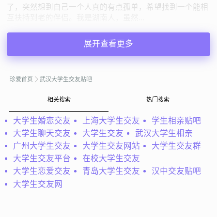
了，突然想到自己一个人真的有点孤单，希望找到一个能相
互扶持到老的伴侣。我是湖南人，虽然...
知足乐
湖北武汉
展开查看更多
56岁 | 离异 | 162cm | 3001-5000元
寻找异性：
43-50岁 | 168cm以上 | 5000元以上
珍爱首页
武汉大学生交友贴吧
私聊TA
相关搜索
热门搜索
大学生婚恋交友
上海大学生交友
学生相亲贴吧
@非诚勿扰：
成熟、传统、幽默、直率、坚强、勤劳、肯吃
大学生聊天交友
大学生交友
武汉大学生相亲
苦、理性、善良、有规划、活泼、乐观、有个性、顾家、诚
广州大学生交友
大学生交友网站
大学生交友群
恳、上进、体贴、开朗、好人缘、真诚
大学生交友平台
在校大学生交友
非诚勿扰
湖北武汉
大学生恋爱交友
青岛大学生交友
汉中交友贴吧
45岁 | 离异 | 163cm | 3000元以下
大学生交友网
寻找异性：
32-38岁 | 170-185cm | 3000元以上