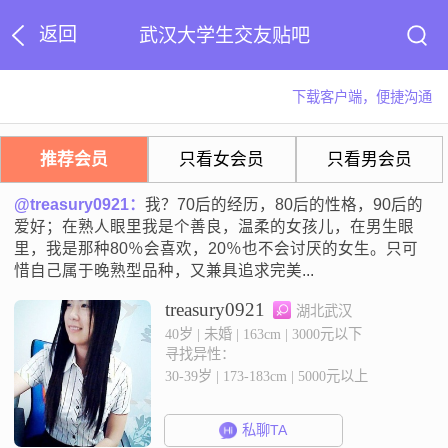
返回
武汉大学生交友贴吧
下载客户端，便捷沟通
推荐会员
只看女会员
只看男会员
@treasury0921：
我？70后的经历，80后的性格，90后的
爱好；在熟人眼里我是个善良，温柔的女孩儿，在男生眼
里，我是那种80％会喜欢，20％也不会讨厌的女生。只可
惜自己属于晚熟型品种，又兼具追求完美...
treasury0921
湖北武汉
40岁 | 未婚 | 163cm | 3000元以下
寻找异性：
30-39岁 | 173-183cm | 5000元以上
私聊TA