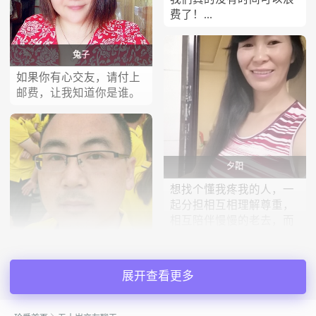
费了！...
兔子
如果你有心交友，请付上
邮费，让我知道你是谁。
夕阳
想找个懂我疼我的人，一
起分担相互相理解尊重，
相互陪伴慢慢的老去，而
内向不喜欢聊天，没娱乐
总有些忙
爱好没特长，没钱又带2
个孩子的我，哈哈会遇上
找个简单的女人，过简单
展开查看更多
一个我想要的好男人吗...
的日子。一起散步，一起
聊天，一起看电影。