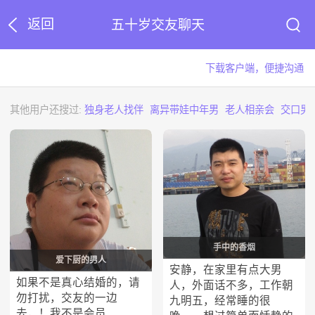
返回
五十岁交友聊天
下载客户端，便捷沟通
其他用户还搜过:
独身老人找伴
离异带娃中年男
老人相亲会
交口男
手中的香烟
爱下厨的男人
安静，在家里有点大男
如果不是真心结婚的，请
人，外面话不多，工作朝
勿打扰，交友的一边
九明五，经常睡的很
去，！我不是会员