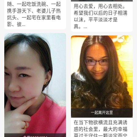
随、一起吃饭洗碗、一起
用心去爱，用心去相处。
携手游天下、老婆儿子热
希望我们以后的日子相濡
炕头、一起宅在家里看电
以沫，平平淡淡才是
影、彼...
真。...
一起离开这里
在当下物欲横流且充满诱
惑的社会里，最大的幸福
莫过于守住一颗淡定而宁