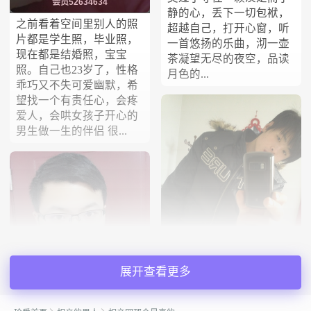
会员52634634
静的心，丢下一切包袱，
之前看着空间里别人的照
超越自己，打开心窗，听
片都是学生照，毕业照，
一首悠扬的乐曲，沏一壶
现在都是结婚照，宝宝
茶凝望无尽的夜空，品读
照。自己也23岁了，性格
月色的...
乖巧又不失可爱幽默，希
望找一个有责任心，会疼
爱人，会哄女孩子开心的
男生做一生的伴侣 很...
爱专属
展开查看更多
枫叶下的白色
自我感觉是一个专一的
了解一个人，只有接触过
人，有着对真正爱情的渴