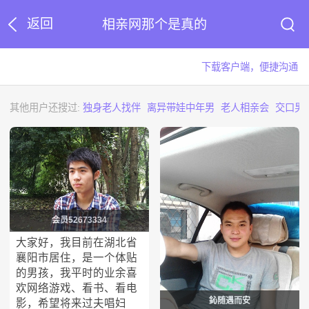
返回
相亲网那个是真的
下载客户端，便捷沟通
其他用户还搜过:
独身老人找伴
离异带娃中年男
老人相亲会
交口男
会员52673334
大家好，我目前在湖北省
襄阳市居住，是一个体贴
的男孩，我平时的业余喜
欢网络游戏、看书、看电
鈊随遇而安
影，希望将来过夫唱妇