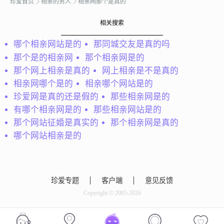
珍爱首页
相亲的男人
相亲网那个是真的
才会了解，道听途说终归
望，希望能找到善良并且
是虚的
可爱得你，如果你迈出了
相关搜索
第一步，剩下的脚步我来
走！...
哪个相亲网站是的
那同城交友是真的吗
那个是的相亲网
那个相亲网是的
那个网上相亲是真的
网上相亲是不是真的
相亲网哪个是的
相亲哪个网站是的
珍爱网是真的还是假的
那些相亲网是的
有哪个相亲网是的
那些相亲网站是的
那个网站征婚是真实的
那个相亲网是真的
会员86427834
哪个网站相亲是的
有一颗征服世界的心。心
有多大，舞台就有多大。
马云说今天很残酷，明天
更残酷，后天很美好，绝
黄建业
珍爱专题
客户端
意见反馈
大部分人死在昨天晚上见
我不介意对方是否有孩
Copyright © 2005-2026
不到明天的太阳。我坚持
子！只要两人可以真诚相
到底，一定要做到后天的
对就可以了！我会包容你
那个人。你愿意陪伴着我
的过去但是我更珍惜以后