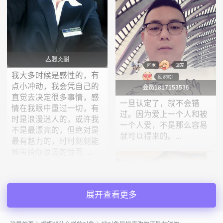
亼賤仌耐
我大多时候是感性的，有
点小冲动，我会凭自己的
会员1817153536
直觉去决定很多事情，感
一旦认定了，就不会错
情在我眼中重过一切，有
过。因为爱上一个人和被
时是浪漫迷人的，或许我
一个人爱，不是那么容易
不是最漂亮的，但绝对是
就可以得来的。...
最有魅力的，时时刻刻能
够带给你浪漫的惊喜. ...
展开查看更多