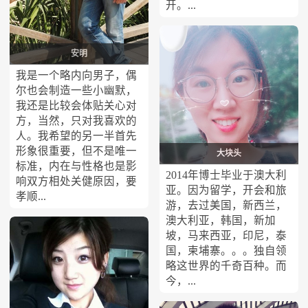
开。...
安明
我是一个略内向男子，偶
尔也会制造一些小幽默，
我还是比较会体贴关心对
方，当然，只对我喜欢的
人。我希望的另一半首先
形象很重要，但不是唯一
大块头
标准，内在与性格也是影
2014年博士毕业于澳大利
响双方相处关健原因，要
亚。因为留学，开会和旅
孝顺...
游，去过美国，新西兰，
澳大利亚，韩国，新加
坡，马来西亚，印尼，泰
国，柬埔寨。。。独自领
略这世界的千奇百种。而
今，...