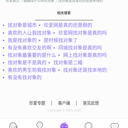
珍爱首页
婚姻找什么样的对象
找对象是找喜欢的还是有钱的
黑的掉渣
相关搜索
希望你是温柔善良的，孝
冷颢
找对象是城市
珍爱网是真的还是假的
顺父母的，希望能在这里
Hey,你好，感谢那些浏览
喜欢的人让我找对象
珍爱网找对象是真的吗
找到能度过一生的佳
我资料的人，从事业务外
人。...
我是找对象的
是时候找对象了
销工作，平时工作会有点
有没有喜欢交友的啊
同城找对象是真的吗
忙，也会抽空户外运动 健
找对象最重要的是什么
网上找对象是真的吗
身，爱情不因锁碎而平
谈，我们可以一起经营。
找对象是不是真的
找对象是二婚
喜欢的男生劝我找对象
找对象还是找本地的
有没有找对象的
会员83862336
珍爱专题
客户端
意见反馈
我不是会员没有办法回
Copyright © 2005-2026
复，...