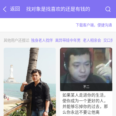
返回
找对象是找喜欢的还是有钱的
下载客户端，便捷沟通
其他用户还搜过:
独身老人找伴
离异带娃中年男
老人相亲会
交口男
不二
如果某人走进你的生活，
使你成为一个更好的人，
并能够忘掉你的过去，那
么你永远不要让他离