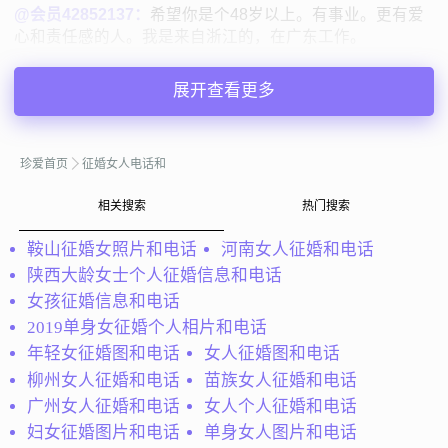
@会员42852137：
希望你是个48岁以上。有事业。更有爱
心和责任感的人。我是来自浙江的，在广东工作。
会员42852137
广东东莞
展开查看更多
57岁 | 离异 | 166cm | 3000元以下
寻找异性：
48-65岁 | 168cm以上 | 12000元以上
珍爱首页
征婚女人电话和
私聊TA
相关搜索
热门搜索
鞍山征婚女照片和电话
河南女人征婚和电话
@晓。：
希望和一个人踏实地在一起过最平凡的日子。两个
陕西大龄女士个人征婚信息和电话
人在一起都能够觉得氛围是舒适的。
女孩征婚信息和电话
晓。
北京
2019单身女征婚个人相片和电话
44岁 | 未婚 | 163cm | 5001-8000元
年轻女征婚图和电话
女人征婚图和电话
寻找异性：
柳州女人征婚和电话
苗族女人征婚和电话
30-35岁 | 173-187cm | 未婚
广州女人征婚和电话
女人个人征婚和电话
妇女征婚图片和电话
单身女人图片和电话
私聊TA