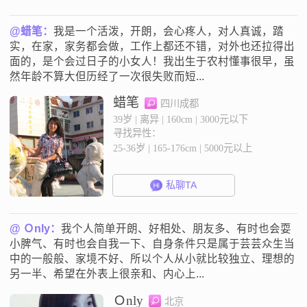
@蜡笔：
我是一个活泼，开朗，会心疼人，对人真诚，踏
实，在家，家务都会做，工作上都还不错，对外也还拉得出
面的，是个会过日子的小女人！我出生于农村懂事很早，虽
然年龄不算大但历经了一次很失败而短...
蜡笔
四川成都
39岁 | 离异 | 160cm | 3000元以下
寻找异性：
25-36岁 | 165-176cm | 5000元以上
私聊TA
@ Ｏnly：
我个人简单开朗、好相处、朋友多、有时也会耍
小脾气、有时也会自我一下、自身条件只是属于芸芸众生当
中的一般般、家境不好、所以个人从小就比较独立、理想的
另一半、希望在外表上很亲和、内心上...
Ｏnly
北京