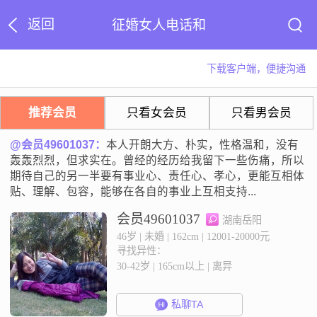
返回
征婚女人电话和
下载客户端，便捷沟通
推荐会员
只看女会员
只看男会员
@会员49601037：
本人开朗大方、朴实，性格温和，没有
轰轰烈烈，但求实在。曾经的经历给我留下一些伤痛，所以
期待自己的另一半要有事业心、责任心、孝心，更能互相体
贴、理解、包容，能够在各自的事业上互相支持...
会员49601037
湖南岳阳
46岁 | 未婚 | 162cm | 12001-20000元
寻找异性：
30-42岁 | 165cm以上 | 离异
私聊TA