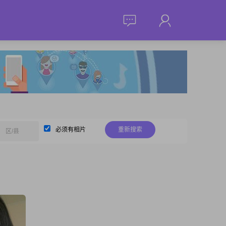
必须有相片
重新搜索
区/县