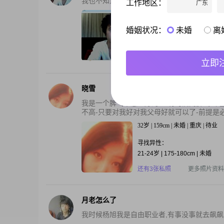
我也不知道怎么介绍自己...反正就是一个很普
工作地区：
广东
38岁 | 171cm | 丧偶 | 浙江丽水 | 5
婚姻状况：
未婚
离
寻找异性：
20-28岁 | 158-168cm | 未婚
还有2张私照
更多照片资料
立即
晓雪
我是一个脾气不怎么好的人-有时爱闹脾气-希
不高-只要对我好对我父母好就可以了-前提是必须
32岁 | 159cm | 未婚 | 重庆 | 待业
寻找异性：
21-24岁 | 175-180cm | 未婚
还有3张私照
更多照片资料
月老怎么了
我时候杨旭我是自由职业者,有事没事就去飙飙