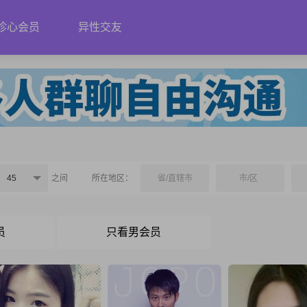
珍心会员
异性交友
45
之间
所在地区：
省/直辖市
市/区
员
只看男会员