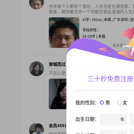
也许每个人都有个曾经，人生总是充满变数，
做事，期待着另外一个你能在彼此漫漫的人生路
43岁 | 165cm | 未婚 | 广东深圳 | 
寻找异性：
24-29岁 | 未婚
还有2张私照
更多照片资料
穿城而过
不怎么爱说话的我希望找到一个开朗的爱人，
三十秒免费注册
40岁 | 161cm | 未婚 | 山西晋中 
寻找异性：
26-33岁 | 170cm以上 | 未婚
我的性别：
男
女
还有1张私照
更多照片资料
出生日期：
年
会员45510637