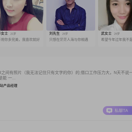
华女士
刘先生
武女士
25岁
29岁
29岁
不用你多完美，我喜欢就好
只想在茫茫人海与你相遇
希望今年过年我不
33之间有照片（我无法记住只有文字的你）的;借口工作压力大，N天不说
 一...
 | 网站产品经理
私聊TA