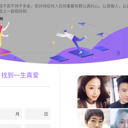
我不高不帅不多金，但对待任何人任何事都有颗认真的心，认真做人，认
上一路相扶相...
金融
私聊TA
一起孝顺父母，品味生活，共赴美好未来。
 找到一生真爱
| 中学教师
私聊TA
月
日