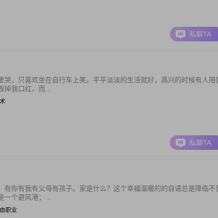
私聊TA
里哭，只喜欢坐在自行车上笑。平平淡淡的生活就好，高兴的时候有人陪
掉我口红，而...
技术
私聊TA
，有你有我有父母有孩子。家是什么？这个幸福温暖的的自语总是降临不
一个避风港；...
| 自由职业