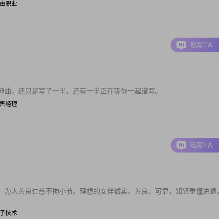
| 自由职业
私聊TA
神曲，还只是写了一半，还有一半正在等你一起谱写。
| 销售经理
私聊TA
、为人善良仁慈不拘小节。理想的女伴诚实、善良、可靠，知轻重懂进退
| 电子技术