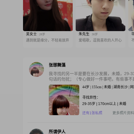
吴女士
朱先生
28岁
30岁
遇到就是缘分，不轻易放弃
爱唱歌，逗我喜欢的人开心
张琊舞藻
我寻找的另一半是要在长沙发展，未婚，29-
句话的勿扰；（专心做好一件事吧，有些事不是能
44岁 | 155cm | 未婚 | 湖南长沙
寻找异性：
29-35岁 | 170cm以上 | 未婚
还有1张私照
更多照片资料
所谓伊人