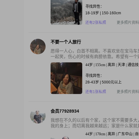
寻找异性：
18-19岁 | 150-160cm
还有2张私照
更多照片资料
不要一个人旅行
愿得一人心，白首不相离。不喜欢坐在宝马车
一起笑，伤心的时候有肩膀依靠。希望有一个毁
44岁 | 155cm | 离异 | 天津 | 通信
寻找异性：
28-43岁 | 5000元以上
还有1张私照
更多照片资料
会员77928934
我想在不久的以后有个家，这个家不需要多大
我的身上；而切离我越来越远；家是什么家就是
44岁 | 170cm | 离异 | 广东中山 