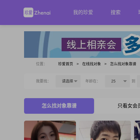
我的珍爱
搜索
位置：
珍爱首页
>
在线找对象
>
怎么找对象靠谱
我要找：
请选择
年龄在：
25
到
怎么找对象靠谱
只看女会