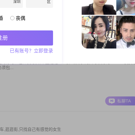
通的男人..我要找一个可以跟我结婚过一生的人
深圳
区
001-8000元
婚
丧偶
私聊TA
注册
已有账号？立即登录
望对方可以包容我-我最希望他是一个脾气很好-对父母很好的一个人-我要
包...
私聊TA
车,逛逛街,只找自己有感觉的女生