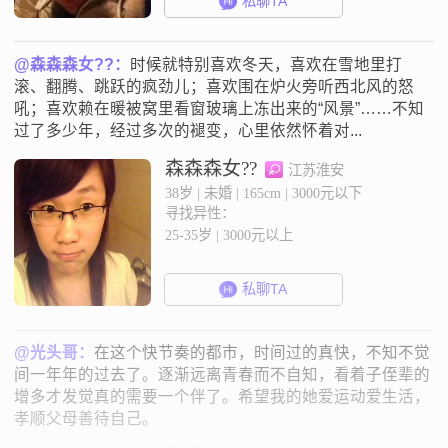
私聊TA
@森森森女??：
时候就特别喜欢冬天，喜欢在雪地里打
滚、翻腾、跳跃的疯劲儿；喜欢围在炉火旁听西北风的怒
吼；喜欢赖在暖被窝里看窗玻璃上冻出来的“风景”……不知
过了多少年，经过多次的褪变，心里依然怀着对...
森森森女??
江苏淮安
38岁 | 未婚 | 165cm | 3000元以下
寻找异性：
25-35岁 | 3000元以上
私聊TA
@光头哥：
在这个快节奏的都市，时间过的真快，不知不觉
间一年年的过去了。逐渐远离青春而不自知，看着子侄辈的
增多才发觉真的需要一个伴了。希望我的她爱运动爱生活，
孝顺父母善待自己。