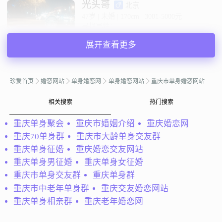
光头哥
北京
47岁 | 未婚 | 170cm | 3001-5000元
寻找异性：
27-37岁 | 150-170cm | 未婚
展开查看更多
私聊TA
珍爱首页
婚恋网站
单身婚恋网
单身婚恋网站
重庆市单身婚恋网站
@爱我不爱：
我是一个有点害羞但又有点不害羞的人！ 和
相关搜索
热门搜索
朋友相处得很好 不管是什么朋友！
重庆单身聚会
重庆市婚姻介绍
重庆婚恋网
爱我不爱
贵州贵阳
重庆70单身群
重庆市大龄单身交友群
33岁 | 未婚 | 178cm | 3000元以下
寻找异性：
重庆单身征婚
重庆婚恋交友网站
20-23岁 | 167-173cm | 未婚
重庆单身男征婚
重庆单身女征婚
重庆市单身交友群
重庆单身群
私聊TA
重庆市中老年单身群
重庆交友婚恋网站
重庆单身相亲群
重庆老年婚恋网
@一起离开这里：
在当下物欲横流且充满诱惑的社会里，最