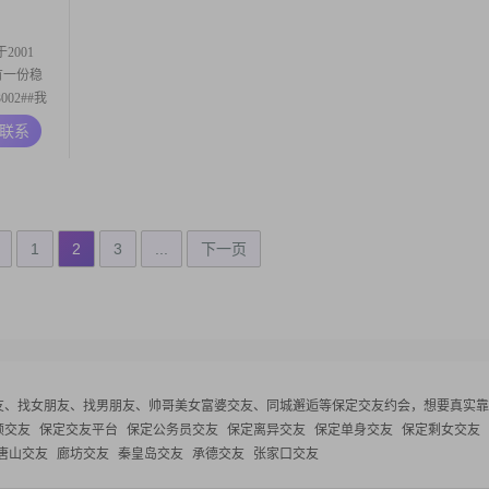
幽默风趣的
001
定有一份稳
02##我
真负责的
A联系
得自己最大
说非常重
1
2
3
...
下一页
友、找女朋友、找男朋友、帅哥美女富婆交友、同城邂逅等
保定交友约会，想要真实靠
领交友
保定交友平台
保定公务员交友
保定离异交友
保定单身交友
保定剩女交友
唐山交友
廊坊交友
秦皇岛交友
承德交友
张家口交友