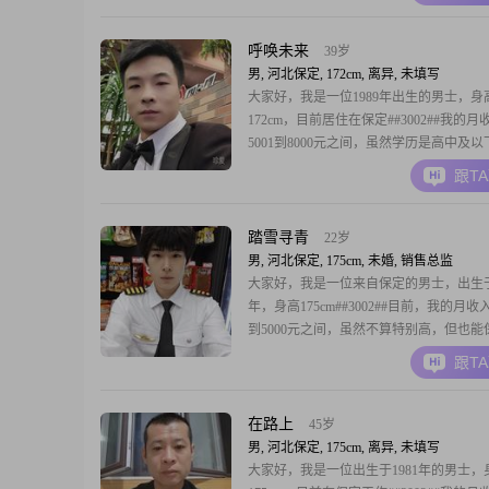
重##3002##在生活中，我喜欢规划未来
到更有方向和目标##3002##业余时间，
摄像，通过镜头
呼唤未来
39岁
男, 河北保定, 172cm, 离异, 未填写
大家好，我是一位1989年出生的男士，身
172cm，目前居住在保定##3002##我的月
5001到8000元之间，虽然学历是高中及
一直保持着积极向上的生活态度##3002#
跟T
活中最重要的就是开心和快乐，所以我总
周围的人感到轻松和愉快##3002##我性
趣，善于与人沟通，总是能找
踏雪寻青
22岁
男, 河北保定, 175cm, 未婚, 销售总监
大家好，我是一位来自保定的男士，出生于2
年，身高175cm##3002##目前，我的月收入
到5000元之间，虽然不算特别高，但也能
的生活需求，并且我还在努力提升自己##30
跟T
性格幽默风趣，总是能给身边的人带来欢
##3002##我热爱生活，活在当下，不喜
过去或担忧未来##300
在路上
45岁
男, 河北保定, 175cm, 离异, 未填写
大家好，我是一位出生于1981年的男士，