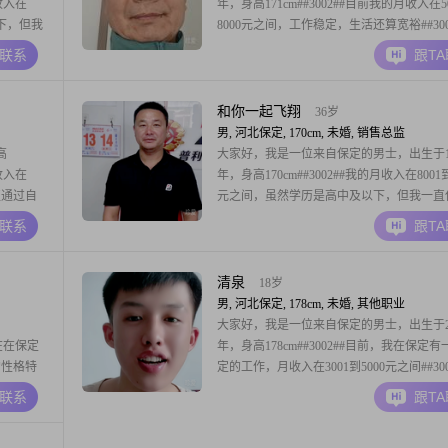
收入在
年，身高171cm##3002##目前我的月收入在5
以下，但我
8000元之间，工作稳定，生活还算宽裕##300
断学习和
然我的学历是高中及以下，但我一直保持着
A联系
跟T
强，无论是
热情，努力提升自己的能力##3002##在生
努力去照
性格稳重可靠，总是以乐观积极的态度面对
的各种挑战##30
和你一起飞翔
36岁
男, 河北保定, 170cm, 未婚, 销售总监
高
大家好，我是一位来自保定的男士，出生于19
收入在
年，身高170cm##3002##我的月收入在8001到
直通过自
元之间，虽然学历是高中及以下，但我一直
步
积极向上的生活态度##3002##在生活中，
A联系
跟T
，无论是在
重家庭，认为家庭是最重要的支柱，我会尽
任
大的努力去维护和照顾我的家人##3002##
交流
面，我比较稳重可靠
清泉
18岁
男, 河北保定, 178cm, 未婚, 其他职业
大家好，我是一位来自保定的男士，出生于20
现在在保定
年，身高178cm##3002##目前，我在保定
我的性格特
定的工作，月收入在3001到5000元之间##300
##乐观积
然我的学历是中专，但我一直在努力提升自
A联系
跟T
002##在
断学习新知识和技能##3002##我性格稳重
事业成功
待事情认真负责##3002##在生活中，我常