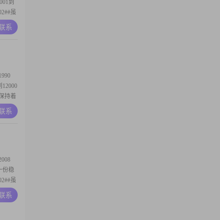
001到
2##虽
学习的
A联系
活中，我
生活中
90
12000
保持着
我特别注
A联系
自己最
性格方
08
有一份稳
2##虽
己，不
A联系
可靠，对
常展现出