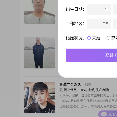
男, 河北保定, 175cm, 丧偶, 自由职业
有着和别人不一样的经历，不在乎你的职
出生日期：
年
有多少，家产有多少，只在乎你的人品：
爱心将来相互照顾，共度余生，以后的生
责任的。无论哪个行业，都是为了挣钱养
工作地区：
广东
跟T
男人挣钱是对家庭的责任与担当，女人挣
女人的能力与价值，其实都挺不容易的。
婚姻状况：
未婚
离
富之分，没有贵贱之分，每个人都有自己
张钟元
53岁
我会员到期了
男, 河北保定, 180cm, 离异, 自由职业
73年牛，双鱼座，不吸烟，不饮酒。爱好
立即
乓球，注重健康养生。找三观正，善良，
义，有眼缘，身心灵干净之人，同修共渡
净，反感吸烟，交往需传染病体检。一个
跟T
排好，没有负担，自由职业，暂时在保定
活。
真诚才会永久
33岁
男, 河北保定, 180cm, 未婚, 生产/制造
大家好，我是一位1993年出生的男士，身
180cm，目前生活在保定##3002##我的月
12001到20000元之间，学历为大专##300
稳重可靠，真诚待人，非常注重我们之间
跟T