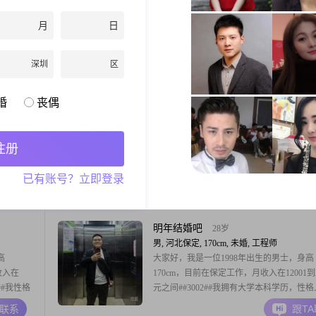
男, 河北保定, 174cm, 离异, 总经理
业，工资
人到中年，事业小成，觅一良人，一起享日
月
日
贤惠，有
落，看花落花开！
活我会负
家糊口，
深圳
区
A联系
跟T
钱体现了
人只有贫
婚
丧偶
的尊严。
你和我回爱吗
73岁
男, 河北保定, 165cm, 未婚, 未填写
运动，乒
大家好，我是一位来自保定的男士，出生于19
注册
重情重
##3002##我身高165cm，虽然不算特别高
。喜欢干
相信身高并不是最重要的，重要的是人的品
已有账号？立即登录
儿子已安
在##3002##我的月收入在3000元以下，虽
A联系
跟T
工作生
裕，但我有一份稳定的工作，能够自给自足
##3002##我拥有大学本科学历，在那个年
的学历已经相当不错了##3
明年结婚吧
28岁
男, 河北保定, 170cm, 未婚, 工程师
高
大家好，我是一位1998年出生的男士，身高
收入在
170cm，目前在保定工作，月收入在12001到2
2##我性格
元之间##3002##我拥有大学本科学历，性
的相互尊
较稳重可靠，也喜欢用幽默来调节气氛，让
A联系
跟T