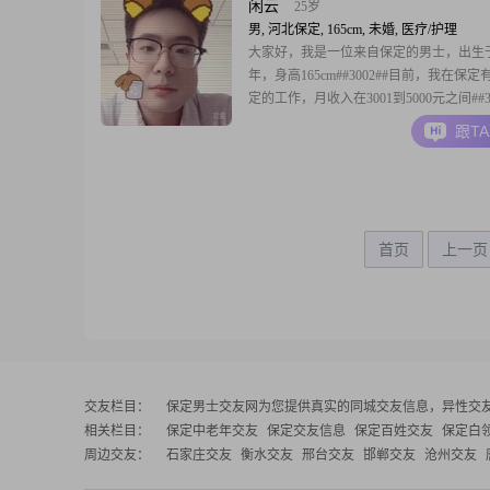
闲云
25岁
男, 河北保定, 165cm, 未婚, 医疗/护理
大家好，我是一位来自保定的男士，出生于2
年，身高165cm##3002##目前，我在保
定的工作，月收入在3001到5000元之间##30
拥有大专学历，在工作中我一直秉持着认
跟T
态度##3002##说到我的性格特点，我觉
的优点就是有很强的责任感，家庭对我来
要##3002##
首页
上一页
交友栏目：
保定男士交友网
为您提供真实的同城交友信息，异性交
相关栏目：
保定中老年交友
保定交友信息
保定百姓交友
保定白
周边交友：
石家庄交友
衡水交友
邢台交友
邯郸交友
沧州交友