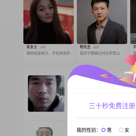
吴女士
杨先生
28岁
26岁
遇到就是缘分，不轻易放弃
喜欢宁静偏远村庄和雪山
爱玩
40岁
男, 河北保定, 173cm, 离异, 操作工人
我很一般离过婚，希望找个贤妻岭母型的
孩子离婚过无所为
三十秒免费注册
跟T
我的性别：
男
女
坏坏的爱
62岁