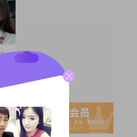
复杂
80
5000
##虽然
情，不
A联系
幽默风
总是保持