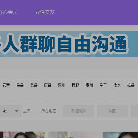
珍心会员
异性交友
安新
易县
蠡县
唐县
涿州
博野
定州
阜平
徐水
雄县
45
之间
所在地区：
省/直辖市
市/区