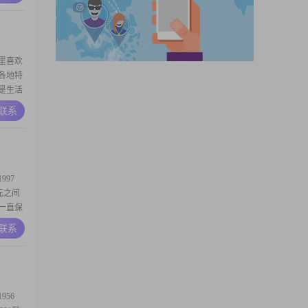
生活乐观
02##
日里喜欢
各地特
是生活
安稳的幸
A联系
去看山
过成
97
0元之间
我一直保
提升自
A联系
非常重视
2##在
56