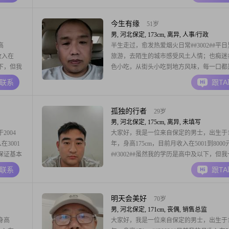
，这让我感
身边的人都感到轻松愉快##3002##我对待
我热爱摄影
积极，随和易相处，真诚待人是我的原则##30
我追求的是稳定而安逸
今生有缘
51岁
男, 河北保定, 173cm, 离异, 人事/行政
高
半生走过，愈发热爱烟火日常##3002##平
收入在
旅游，去陌生的城市感受风土人情；也痴迷
以下，但我
色小吃，从街头小吃到地方风味，每一口都
#我觉得生
的美好##3002##不追求浮华，只向往简单
A联系
跟T
是努力让
福，希望能找到一位温柔善良的伴侣，一起
格幽默风
川湖海，一起打卡各地美食，把平凡的日子
诗，携手相伴，温暖终老##3002##外地
孤独的行者
29岁
男, 河北保定, 175cm, 离异, 未填写
004
大家好，我是一位来自保定的男士，出生于19
在3001
年，身高175cm，目前月收入在5001到800
保证基本
##3002##虽然我的学历是高中及以下，但
02##我
持着积极向上的生活态度，努力工作，不断
A联系
跟T
乐
己##3002##我性格幽默风趣，成熟稳重，
欢过于纠结
家庭，认为家庭是生活中最重要的部分##300
生活中，我勤俭节约
明天会美好
70岁
男, 河北保定, 171cm, 丧偶, 销售总监
身高
大家好，我是一位来自保定的男士，出生于19