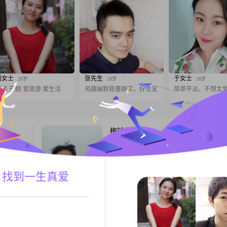
刘女士
张先生
于女士
28岁
28岁
28岁
简单 开朗 爱旅游 爱生活
风趣幽默稳重踏实，好交友
简单平淡，不想太
梅钱花
46岁
男, 河北保定, 168cm, 离异, 未填写
，有没有
大家好，我是一位来自保定的男士，出生于19
年，身高168cm##3002##我的月收入在3001到
元之间，目前从事着一份稳定的工作##3002
 找到一生真爱
我的学历是中专，但我一直保持着学习的热
A联系
跟T
断提升自己##3002##性格方面，我自认为
趣，善于与人沟通##3002##在生活中，我
着乐观积极的
花开花落花满天
48岁