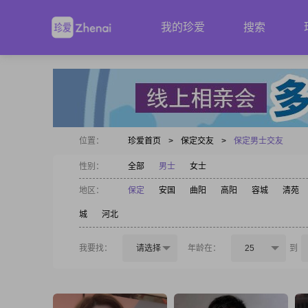
我的珍爱
搜索
位置：
珍爱首页
>
保定交友
>
保定男士交友
性别：
全部
男士
女士
地区：
保定
安国
曲阳
高阳
容城
清苑
城
河北
我要找：
请选择
年龄在：
25
到