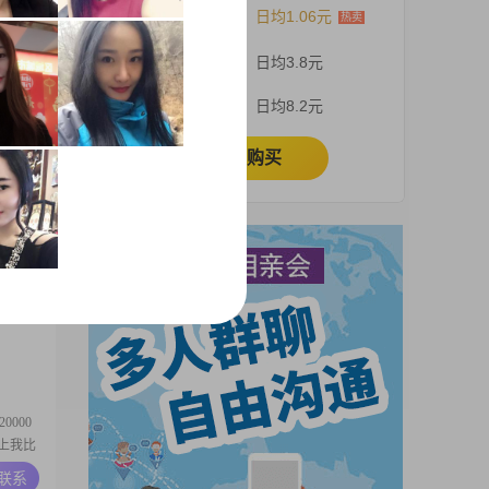
12个月
日均1.06元
出日
3个月
日均3.8元
A联系
1个月
日均8.2元
立即购买
53年
大，但我
格和内
然不算富
A联系
代，这样
0000
格上我比
自己和
A联系