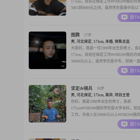
175cm，目前在保定工作##3002##我的月
5001到8000元之间，虽然学历是高中及
一直通过自己的努力和实践，在工作中不
跟T
进步##3002##我性格真诚可靠，责任感
对家庭还是对朋友，我都会尽自己最大的
顾和帮助##3002##在生活
图腾
27岁
男, 河北保定, 173cm, 未婚, 销售总监
大家好，我是一位1999年出生的男士，身
173cm，目前在保定工作##3002##我的月
50000元以上，虽然学历是中专，但我一
己的努力和实践，在工作中不断学习和进
跟T
##3002##性格方面，我自认为稳重可靠
工作还是生活中，都能够承担起应有的责
##3002##我也很幽默风趣，善于与人沟通
坚定de锡兵
38岁
男, 河北保定, 175cm, 离异, 项目主管
你好，我是1988年出生的男士，身高
175cm##3002##我的学历是大学本科，
工作，月收入在50000元以上##3002##
征包括稳重可靠##3001##自信果断##3001
跟T
极##3001##责任感强##3001##成熟稳重##3
个人观念上，我以家庭为重，同时也追求