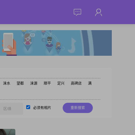
涞水
望都
涞源
顺平
定兴
高碑店
满
必须有相片
重新搜索
区/县