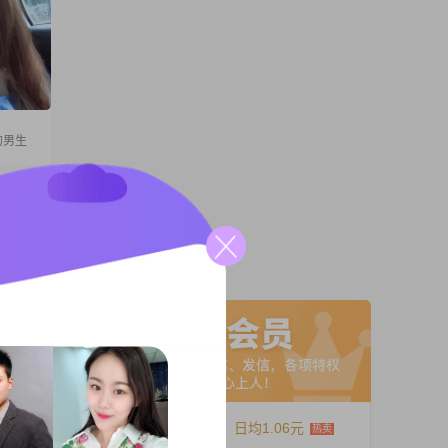
的男生
高
入在
2##我
就会非
A联系
，无论是
2##在
12个月
日均1.06元
安稳踏