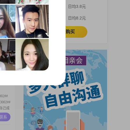
敷衍，
3个月
日均3.8元
把日子
谱，性
A联系
1个月
日均8.2元
有稳定
共建小
立即购买
上方知
我拥有大
入在
风趣，总
A联系
处时，我
彼此的
02##
002##
得自己成
面，我外
A联系
滴