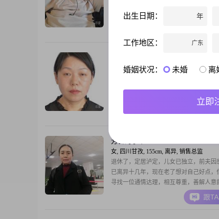
期工作
出生日期：
年
跟T
工作地区：
广东
合适就好
49岁
女, 四川甘孜, 150cm, 离异, 医生
婚姻状况：
未婚
离
大家好，我是一位出生于1977年的女士，
150cm，目前在甘孜工作##3002##我的月
8001到12000元之间，拥有大学本科学历##3
立即
我性格随和，容易相处，善于理解他人的
跟T
受，这让我在与朋友和家人的交往中总能
与愉快##3002##在生活中，我独立自信
各种事务，同时也懂得如
芳香的小草
63岁
女, 四川甘孜, 155cm, 离异, 销售总监
退休了，定居泸定，儿女已独立，前夫因
已离异十几年，现在老了想对自己好点，
寻找一位通情达理，相互尊重，善解人意
伴共度晚年。
跟T