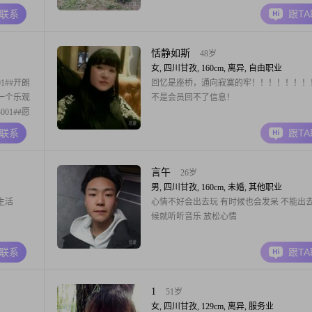
A联系
跟T
恬静如斯
48岁
女, 四川甘孜, 160cm, 离异, 自由职业
1##开朗
回忆是座桥，通向寂寞的牢！！！！！！！
找一个乐观
不是会员回不了信息！
001##愿
亮人
A联系
跟T
，一定要干
#300
言午
26岁
男, 四川甘孜, 160cm, 未婚, 其他职业
生活
心情不好会出去玩 有时候也会发呆 不能出
候就听听音乐 放松心情
A联系
跟T
1
51岁
女, 四川甘孜, 129cm, 离异, 服务业