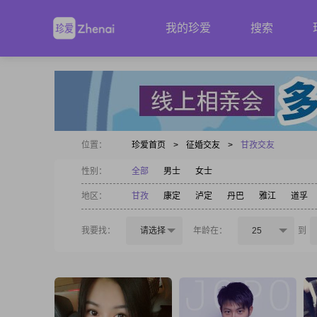
我的珍爱
搜索
位置：
珍爱首页
>
征婚交友
>
甘孜交友
性别：
全部
男士
女士
地区：
甘孜
康定
泸定
丹巴
雅江
道孚
我要找：
请选择
年龄在：
25
到