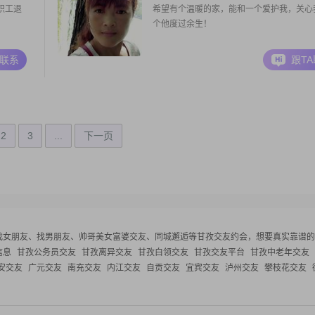
职工退
希望有个温暖的家，能和一个爱护我，关心
个他度过余生！
A联系
跟T
2
3
...
下一页
找女朋友、找男朋友、帅哥美女富婆交友、同城邂逅等
甘孜交友约会，想要真实靠谱的
信息
甘孜公务员交友
甘孜离异交友
甘孜白领交友
甘孜交友平台
甘孜中老年交友
安交友
广元交友
南充交友
内江交友
自贡交友
宜宾交友
泸州交友
攀枝花交友