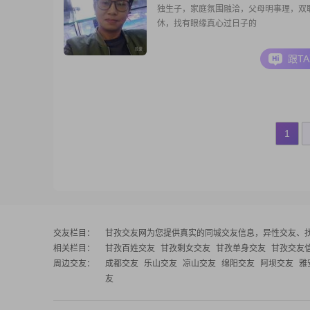
独生子，家庭氛围融洽，父母明事理，双
休，找有眼缘真心过日子的
跟T
1
交友栏目：
甘孜交友网
为您提供真实的同城交友信息，异性交友、
相关栏目：
甘孜百姓交友
甘孜剩女交友
甘孜单身交友
甘孜交友
周边交友：
成都交友
乐山交友
凉山交友
绵阳交友
阿坝交友
雅
友