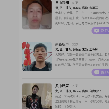
自由翱翔
50岁
男, 四川甘孜, 161cm, 离异, 未填写
大家好，我是一位出生于1976年的男士，身
厘米，目前在甘孜工作##3002##我的月收入
到8000元之间，学历为高中及以下##3002
上比较勤俭节约，认为家庭的和谐是最重
跟T
此对家庭非常重视##3002##我有很强的
论是对工作还是对家庭，都会尽自己最大
承担和完成##30
雨夜听声
30岁
男, 四川甘孜, 168cm, 未婚, 工程师
大家好，我是一名1996年出生的男士，目
甘孜##3002##我的身高是168cm，月收入在5
8000元之间，学历是大专##3002##在生
自己的评价是稳重可靠，做事情有始有终
跟T
事情一定会努力做到##3002##我有着很
感，无论是对自己的工作还是对家人朋友
到自己应尽的义
风中琴声
25岁
女, 四川甘孜, 160cm, 离异, 自由职业
我是一个活泼开朗，自信独立的女孩，希
里找到属于自己的另一伴，孝顺父母，老
家的一个好男人