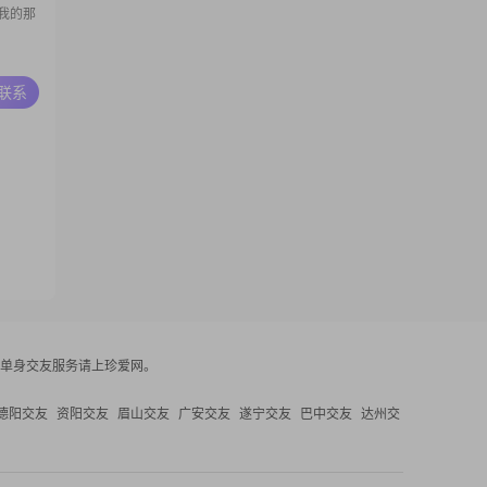
我的那
A联系
单身交友服务请上珍爱网。
德阳交友
资阳交友
眉山交友
广安交友
遂宁交友
巴中交友
达州交