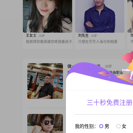
王女士
刘先生
26岁
29岁
我崇拜你像英雄你疼我像孩子
只想在茫茫人海与你相遇
做一辈子的另一半
38岁
男, 四川甘孜, 170cm, 离异, 自由职业
你好我是来自四川省甘孜州丹巴县的一个
父母也是老百姓 你会喜欢嘛
跟T
三十秒免费注册
雨后看见痕迹
36岁
男, 四川甘孜, 170cm, 未婚, 政府机构
我的性别：
男
女
独生子，父母已退休，暂时巴塘驻村，后