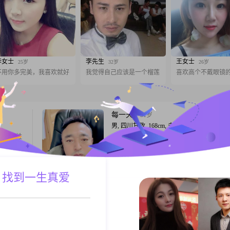
华女士
李先生
王女士
25岁
32岁
26岁
不用你多完美，我喜欢就好
我觉得自己应该是一个榴莲
喜欢高个不戴眼镜
每一天
51岁
男, 四川甘孜, 168cm, 未婚, 司机
平民百姓
大家好，我是一位出生于1975年的男士，身
168cm，目前在甘孜工作##3002##我的月收
5001到8000元之间，学历是高中及以下##300
性格比较内向，慢热，但是一旦熟悉起来，
A联系
跟T
 找到一生真爱
常真诚和可靠##3002##我有很强的责任感
对家庭还是工作，都会尽心尽力去做好##300
生活中，我比较
愿得一人心白首
34岁
男, 四川甘孜, 171cm, 未婚, 公务员
返康定长
想找一个三观合、聊得来的人，三餐四季，