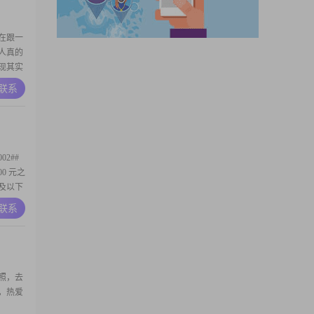
在跟一
人真的
现其实
是细节
A联系
有回应
我不介
很讨厌
02##
00 元之
中及以下
，在生活
A联系
02##
的
照，去
，热爱