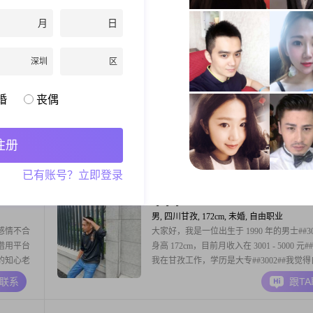
实，一起认真生活，慢慢相爱。不将就，不
期待遇见同频的你，互相包容，彼此珍惜，
月
日
过得温暖又有光。寻一人，度余生，人品靠
A联系
跟T
格合得来最重要，愿双向奔赴，长久相伴。
深圳
区
生活，有责任心，期待一个温柔善良的你，
家，风雨同舟，岁岁年年。斯人若彩虹，遇
耶坤
25岁
有。愿寻一知
男, 四川甘孜, 165cm, 未婚, 其他职业
婚
丧偶
身高
大家好，我是一位2001年出生的男士，身高
收入在
165cm，目前生活在美丽的成都##3002##
002##
学本科学历，在工作中努力进取，现在月收
注册
想法和感
8000到10000元之间##3002##我性格幽默
A联系
跟T
保持和谐
是能给身边的人带来欢笑##3002##与人相
已有账号？立即登录
，能够处理
随和易相处，不喜欢计较太多，更注重的是
理解和包容##3002#
等等等
35岁
男, 四川甘孜, 172cm, 未婚, 自由职业
感情不合
大家好，我是一位出生于 1990 年的男士##30
借用平台
身高 172cm，目前月收入在 3001 - 5000 元##3
的知心老
我在甘孜工作，学历是大专##3002##我觉
熟稳重，把家庭看得很重##3002##性格方
A联系
跟T
向又健谈，喜欢与人交流，分享生活中的点
##3002##在生活中，我有不少爱好##3