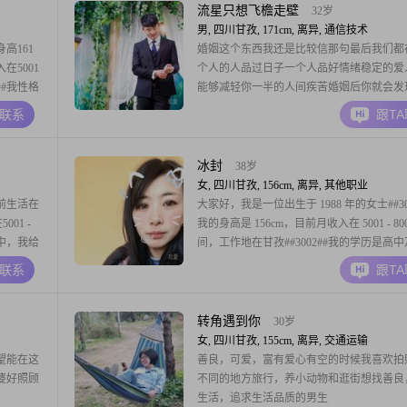
流星只想飞檐走壁
32岁
男, 四川甘孜, 171cm, 离异, 通信技术
高161
婚姻这个东西我还是比较信那句最后我们都
在5001
个人的人品过日子一个人品好情绪稳定的爱
##我性格
能够减轻你一半的人间疾苦婚姻后你就会发
要的，因
长相并不重要重要的是人品 是责任 是担当 
A联系
跟T
责任感，无
是外面能直腰天下家里能弯腰下厨房是事事
的努力去
件件有着落国企员工，目前有车有房，女生
意带小孩，抽烟喝酒那些我也不介意，但是
冰封
38岁
赌博，
女, 四川甘孜, 156cm, 离异, 其他职业
前生活在
大家好，我是一位出生于 1988 年的女士##30
001 -
我的身高是 156cm，目前月收入在 5001 - 80
活中，我给
间，工作地在甘孜##3002##我的学历是高
，答应的
##3002##我觉得自己是一个独立自信的人
A联系
跟T
强的责任
和工作中都能凭借自己的力量去解决问题##30
，都会尽
我性格细腻敏感，这让我能更好地感知他人
转角遇到你
30岁
女, 四川甘孜, 155cm, 离异, 交通运输
望能在这
善良，可爱，富有爱心有空的时候我喜欢拍
婆好照顾
不同的地方旅行，养小动物和逛街想找善良
生活，追求生活品质的男生