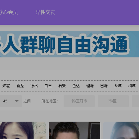
珍心会员
异性交友
炉霍
新龙
德格
白玉
石渠
色达
理塘
巴塘
乡城
稻城
45
之间
所在地区：
省/直辖市
市/区