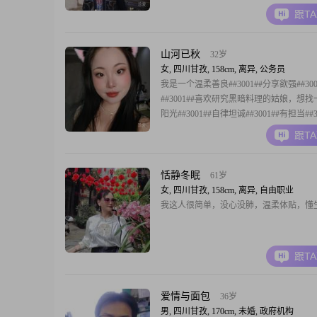
跟T
山河已秋
32岁
女, 四川甘孜, 158cm, 离异, 公务员
我是一个温柔善良##3001##分享欲强##300
##3001##喜欢研究黑暗料理的姑娘，想
阳光##3001##自律坦诚##3001##有担当##3
为伴侣付出的另一半，喜欢有啥说啥的敞
跟T
##3002##不要求您长得多好看身材多好
净清爽，衣品简约大方，不能邋遢不修边幅#
恬静冬眠
61岁
女, 四川甘孜, 158cm, 离异, 自由职业
我这人很简单，没心没肺，温柔体贴，懂
跟T
爱情与面包
36岁
男, 四川甘孜, 170cm, 未婚, 政府机构