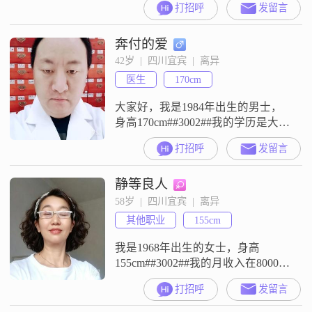
打招呼
发留言
直爽真诚，擅长换位思考，顾家爱
收拾，闲暇会做饭，待人没心机
奔付的爱
##3002##离异2年，走过一段糟糕婚
姻，底线清晰：绝不接受赌博
42岁  |  四川宜宾  |  离异
##3001##不负责任##3001##心思不
医生
170cm
定的人期待另一半：成熟稳重有担
当，有上进心，经商
大家好，我是1984年出生的男士，
身高170cm##3002##我的学历是大学
本科，现在在宜宾工作，月收入在
打招呼
发留言
3001到5000元之间##3002##我的性
格比较稳重可靠，平时随和易相
静等良人
处，待人真诚##3002##我觉得自己
责任感比较强，做事情会考虑到后
58岁  |  四川宜宾  |  离异
果，也会尽力去承担该承担的部分
其他职业
155cm
##3002##在生活上，我比较注重家
庭
我是1968年出生的女士，身高
155cm##3002##我的月收入在8000一
10000元之间，现在在湛江工作
打招呼
发留言
##3002##我的学历是高中及以下
##3002##性格随和，很好相处，知