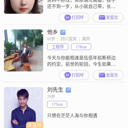
资料不好改，实际情况离婚，孩子
余生。1. 学历：本
还不到一岁，从小就自己带，长期
和儿子在家，老公即使回家也是分
打招呼
发留言
居，他怕孩子吵。希望找一个有爱
心，耐心，责任心，不介意有孩子
他乡
的男士。
60岁  |  四川宜宾  |  离异
工程师
178cm
今天与你能相逢是伍佰年前断桥边
的约定，前世的轮回，今生如果我
们能相遇见，我会珍惜不该失去的
打招呼
发留言
失去，与你在生活中去寻找安徒生
笔下的童话，住在一个无名小镇，
刘先生
看春天的万物，秋天的夕阳，看南
国风光，北国飘雪 ，共享无限的黄
29岁
昏。
175cm
只想在茫茫人海与你相遇
高富帅