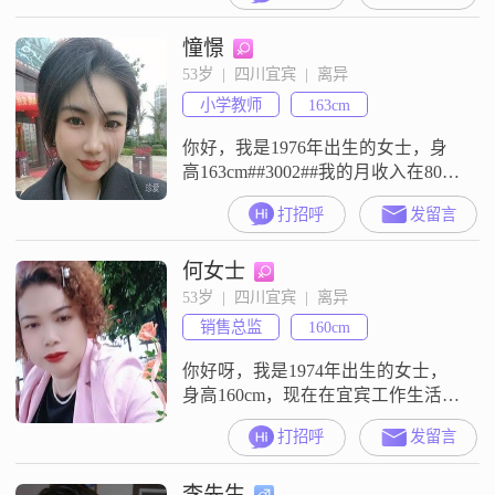
是高中及以下##3002##我这个人性
憧憬
格随和，平时很容易相处##3002##
在生活里，我喜欢小确幸，觉得平
53岁  |  四川宜宾  |  离异
淡日子里的小开心就很不错
小学教师
163cm
##3002##我是个音乐发烧友，平时
会听各类音乐##3002#
你好，我是1976年出生的女士，身
高163cm##3002##我的月收入在8001
到12000元之间，目前在宜宾工作
打招呼
发留言
##3002##我的学历是大学本科
##3002##我的性格比较善解人意，
何女士
平时开朗爱笑，独立自信，也富有
同理心##3002##我是一个真诚可靠
53岁  |  四川宜宾  |  离异
的人，热爱生活，觉得家庭幸福很
销售总监
160cm
重要##3002##平时我也注重健
你好呀，我是1974年出生的女士，
身高160cm，现在在宜宾工作生活
##3002##我的学历是中专，月收入
打招呼
发留言
在3000元以下##3002##平时大家说
我是个独立自信的人，性格上开朗
李先生
爱笑，也还算善解人意##3001##温