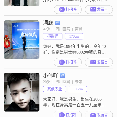
8001到12000元之间，目前在宜宾工
打招呼
发留言
作##3002##我的学历是大学本科
##3002##我的性格是稳重可靠的，
洞庭
平时也比较追求事业上的成功
##3002##我的个人特征是信任至
42岁  |  四川宜宾  |  离异
上，我认为感情里最重要的是两个
摄影师
170cm
人能够双向奔赴##3002##业余时间
你好，我是1984年出生的，今年40
岁，性别是男士##3002##我的身高
是170cm##3002##我的学历是大专
打招呼
发留言
##3002##我现在的工作地是在宜
宾，月收入在12001到20000元之间
小伟吖
##3002##我这个人性格比较稳重可
靠，平时也保持着乐观积极的心态
20岁  |  四川宜宾  |  未婚
##3002##我对自己该承担的责任都
其他职业
159cm
会负责到底，做事也挺有
大家好，我是男生，出生在2006
年，现在身高是一百五十九厘米
##3002##我的月收入在三千元以
打招呼
发留言
下，目前的工作地点在宜宾，学历