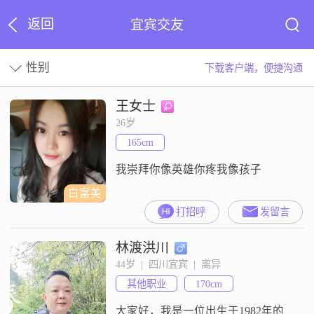
返回
宜宾交友
性别
下载客户端，便捷沟通
王女士
26岁
165cm
我崇拜你像英雄你疼我像孩子
白富美
打招呼
发留言
林渡洪川
44岁  |  四川宜宾  |  离异
其他职业
170cm
大家好，我是一位出生于1982年的