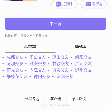
打招呼
发留言
下一页
珍爱首页
征婚交友
宜宾交友
周边交友
相关栏目
成都交友
乐山交友
凉山交友
绵阳交友
阿坝交友
雅安交友
甘孜交友
广元交友
南充交友
内江交友
自贡交友
泸州交友
攀枝花交友
德阳交友
资阳交友
珍爱专题
客户端
意见反馈
Copyright © 2005-2026