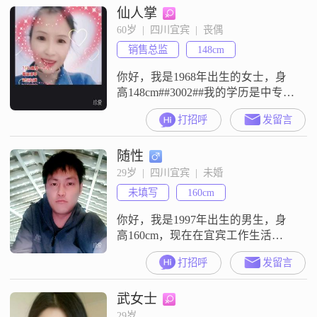
仙人掌
足安稳，家庭是我心里最重要的
事，现在定居生活稳定##3002##希
60岁  |  四川宜宾  |  丧偶
望遇见聊得来##3001##踏实靠谱的
销售总监
148cm
人，愿意来到我这边一起过日子，
往
你好，我是1968年出生的女士，身
高148cm##3002##我的学历是中专，
现在在宜宾工作，月收入在3000元
打招呼
发留言
以下##3002##我是一个善解人意的
人，平时比较能理解别人的想法和
随性
感受##3002##我性格独立自信，有
自己的生活节奏，遇到事情习惯自
29岁  |  四川宜宾  |  未婚
己拿主意##3002##我平时心态比较
未填写
160cm
乐观积极，觉得日子总是往前走
的，多
你好，我是1997年出生的男生，身
高160cm，现在在宜宾工作生活
##3002##我的月收入在8001到12000
打招呼
发留言
元之间，学历是高中及以下
##3002##我性格比较外向，平时挺
武女士
健谈的，和大家相处起来也比较随
和，容易相处##3002##平时我是一
29岁