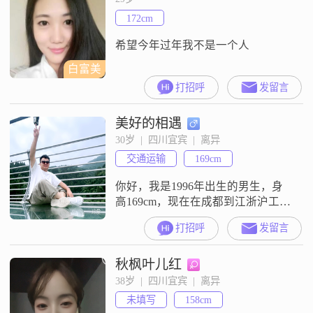
个乐观积极的人，做事有责任感，
172cm
也比较有耐心，能包容一些事情
##3002##身
希望今年过年我不是一个人
白富美
打招呼
发留言
美好的相遇
30岁  |  四川宜宾  |  离异
交通运输
169cm
你好，我是1996年出生的男生，身
高169cm，现在在成都到江浙沪工
作，学历是中专，月收入在8001到
打招呼
发留言
12000元之间##3002##我平时喜欢做
菜烹饪，也觉得这是生活里挺实在
秋枫叶儿红
的一部分##3002##对于感情，我觉
得真诚相待是基础，两个人相处要
38岁  |  四川宜宾  |  离异
相互尊重，也能一起共同成长
未填写
158cm
##3002##我希望我们能做到包容理