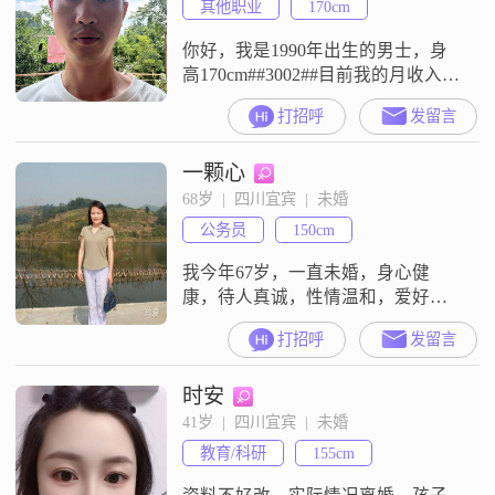
其他职业
170cm
你好，我是1990年出生的男士，身
高170cm##3002##目前我的月收入在
12001到20000元之间，工作在宜
打招呼
发留言
宾，学历是中专##3002##我这个人
性格比较稳重可靠，平时很看重家
一颗心
庭，觉得相互尊重是相处的基础
##3002##闲暇时间我喜欢去露营，
68岁  |  四川宜宾  |  未婚
也打得一手好台球##3002##我找另
公务员
150cm
一半最看重的就是相互尊重，希望
能
我今年67岁，一直未婚，身心健
康，待人真诚，性情温和，爱好阅
读、听音乐、打乒乓球，注重健康
打招呼
发留言
生活。向往一种安稳温暖的婚姻关
系，日常相互关心，分享生活的点
时安
点滴滴，共同经历岁月变迁。目前
居住在弟弟和弟媳家中，本人无房
41岁  |  四川宜宾  |  未婚
产，经济普通，没有购房能力。希
教育/科研
155cm
望找一位真心看重人品与陪伴的伴
侣，我们一起相互尊重，携手走过