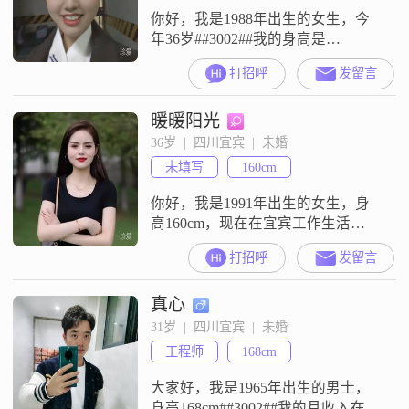
解，情绪稳定
你好，我是1988年出生的女生，今
年36岁##3002##我的身高是
158cm##3002##我的学历是大学本科
打招呼
发留言
##3002##我现在的工作地是在宜
宾，月收入在12001到20000元之间
暖暖阳光
##3002##关于我的性格，我是一个
温柔体贴的人，平时随和易相处，
36岁  |  四川宜宾  |  未婚
大家都说我真诚可靠##3002##我对
未填写
160cm
待生活的态度是热爱生活##
你好，我是1991年出生的女生，身
高160cm，现在在宜宾工作生活
##3002##我的月收入在8001到12000
打招呼
发留言
元这个区间，学历是高中及以下
##3002##关于对感情的态度，我比
真心
较看重两个人的相处状态##3002##
我拒绝控制欲，觉得两个人相处还
31岁  |  四川宜宾  |  未婚
是要给彼此留一些空间，互相尊重
工程师
168cm
才比较舒服##3002##我也比较喜欢
浪漫
大家好，我是1965年出生的男士，
身高168cm##3002##我的月收入在