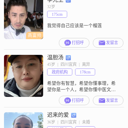
柔体贴，平时心态比较乐观积极
32岁
##3002##生活里我有不少喜欢做的
175cm
事，平时会听听音乐，也喜欢研究
美食烹饪
我觉得自己应该是一个榴莲
高富帅
打招呼
发留言
温胆汤
45岁  |  四川宜宾  |  离异
政府机构
178cm
希望你有智慧，希望你懂事理，希
望你是一个人，希望你懂中医文
化，更喜欢你是明白人##3002##身
打招呼
发留言
份证年龄以前有错，自己比身份证
小两岁
迟来的爱
36岁  |  四川宜宾  |  未婚