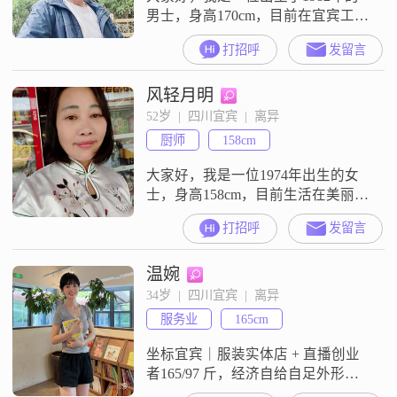
男士，身高170cm，目前在宜宾工
作。我的月收入在8001到12000元之
打招呼
发留言
间，虽然学历是高中及以下，但我
一直通过努力工作来提升自己的能
风轻月明
力和生活品质。我是一个责任感很
强的人，家庭对我来说非常重要。
52岁  |  四川宜宾  |  离异
我喜欢在城市中漫步，感受城市的
厨师
158cm
节奏和生活的美好。同时，我也热
爱登山徒步，享受大自然的宁静和
大家好，我是一位1974年出生的女
挑
士，身高158cm，目前生活在美丽的
宜宾。我的月收入在3000元以下，
打招呼
发留言
虽然不算高，但我很满足，因为我
有自己的生活方式和价值观。我学
温婉
历不高，只有高中及以下，但我相
信，生活中的智慧和经验远比书本
34岁  |  四川宜宾  |  离异
上的知识来得更实用。我性格独立
服务业
165cm
自信，乐观积极，热爱生活，总是
享受当下的每一刻。对我来说，家
坐标宜宾｜服装实体店 + 直播创业
庭是第
者165/97 斤，经济自给自足外形自
律，常年运动，气质简约耐看性格