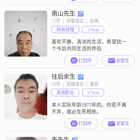
南山先生
71岁  |  安徽淮北  |  丧偶
财务经理
176cm
喜欢平静，清淡的生活，希望找一
个今后共同生活的伴侣
打招呼
发留言
往后余生
53岁  |  安徽淮北  |  离异
其他职业
173cm
本人实际年龄1975年的。你若不离
不弃，我必生死相依。
打招呼
发留言
朱先生