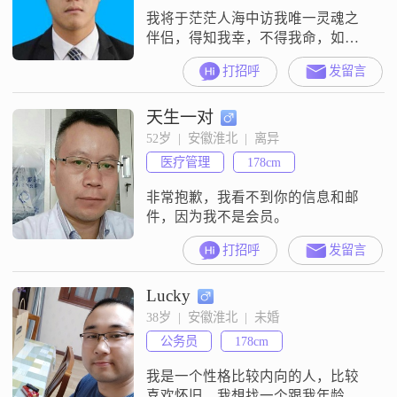
我将于茫茫人海中访我唯一灵魂之
伴侣，得知我幸，不得我命，如此
而已
打招呼
发留言
天生一对
52岁  |  安徽淮北  |  离异
医疗管理
178cm
非常抱歉，我看不到你的信息和邮
件，因为我不是会员。
打招呼
发留言
Lucky
38岁  |  安徽淮北  |  未婚
公务员
178cm
我是一个性格比较内向的人，比较
喜欢怀旧。我想找一个跟我年龄相