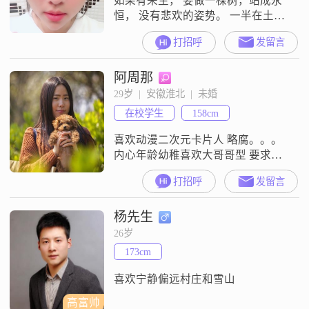
如果有来生， 要做一棵树，站成永
恒， 没有悲欢的姿势。 一半在土里
安详，一半在风里飞扬， 一半洒落
打招呼
发留言
阴凉， 一半沐浴阳光。非常沉默、
非常骄傲，从不依靠、 从不寻找。
阿周那
29岁  |  安徽淮北  |  未婚
在校学生
158cm
喜欢动漫二次元卡片人 略腐。。。
内心年龄幼稚喜欢大哥哥型 要求对
方学历一本以上（本人本科和研究
打招呼
发留言
生都是211）22岁 永远长不大。如果
专业学医（西医）那就更好了。我
杨先生
专业是汉语言文学 研究生方向是现
当代文学。月收入is not true Because
26岁
I am still a student某鹅ハチ、二、よ
173cm
ん、ロク、二、
喜欢宁静偏远村庄和雪山
高富帅