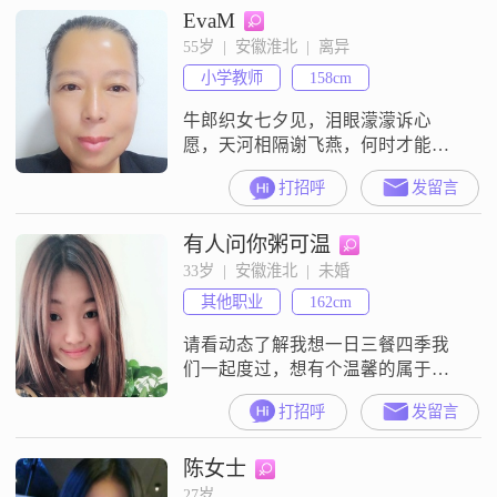
EvaM
年龄还能傻傻哒寻找?爱情，也是本
性如此吧
55岁  |  安徽淮北  |  离异
小学教师
158cm
牛郎织女七夕见，泪眼濛濛诉心
愿，天河相隔谢飞燕，何时才能下
凡间？
打招呼
发留言
有人问你粥可温
33岁  |  安徽淮北  |  未婚
其他职业
162cm
请看动态了解我想一日三餐四季我
们一起度过，想有个温馨的属于自
己的家，一直相伴到老，相互理
打招呼
发留言
解，彼此依偎，只要你对我真心，
我便死心塌地跟随。
陈女士
27岁