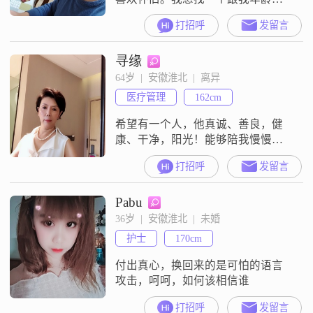
仿懂我的人。因为我的父亲今年7月
打招呼
发留言
份刚刚去世只剩下妈妈，所以更想
找一个能相互理解包容过日子的女
寻缘
朋友，如果有缘分希望能走到最
后。
64岁  |  安徽淮北  |  离异
医疗管理
162cm
希望有一个人，他真诚、善良，健
康、干净，阳光！能够陪我慢慢变
老！
打招呼
发留言
Pabu
36岁  |  安徽淮北  |  未婚
护士
170cm
付出真心，换回来的是可怕的语言
攻击，呵呵，如何该相信谁
打招呼
发留言