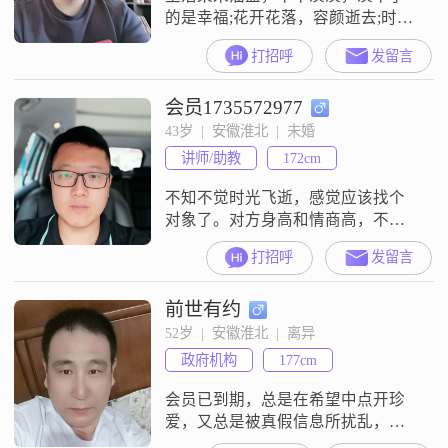
的是幸福;花开花落，容颜逝去;时光
如梭，白驹过隙，历久弥新是爱意;
打招呼
发留言
错过情窦初开的年纪，期待遇到有
缘的你……
会员1735572977
43岁  |  安徽淮北  |  未婚
讲师/助教
172cm
不知不觉时光飞逝，感觉应该找个
对象了。对方身高和情商高，不是
很胖就可以了。
打招呼
发留言
前世有约
52岁  |  安徽淮北  |  离异
政府机构
177cm
会员已到期，总是在希望中点开珍
爱，又总是被真假信息所扰乱，不
知不觉一年过去，看似那么多的希