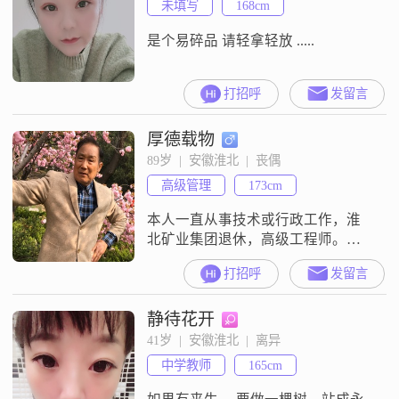
未填写
168cm
这毛病，可就是改不了，哎，其他
随缘吧！还有就是我其实是双鱼座
是个易碎品 请轻拿轻放 .....
的，身份证与实际情况
打招呼
发留言
厚德载物
89岁  |  安徽淮北  |  丧偶
高级管理
173cm
本人一直从事技术或行政工作，淮
北矿业集团退休，高级工程师。三
年前爱妻疒故，孩子均已成家立
打招呼
发留言
业。为了摆脱孤独，我想有个家。
想找一位温柔、善良、体贴人、善
静待花开
解人意的人；想找一位手相牵、共
依恋、白头偕老、共度婵娟的俏佳
41岁  |  安徽淮北  |  离异
人。
中学教师
165cm