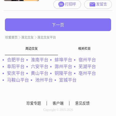
打招呼
发留言
下一页
珍爱首页
淮北交友
淮北交友平台
周边交友
相关栏目
合肥平台
淮南平台
蚌埠平台
宿州平台
阜阳平台
六安平台
滁州平台
芜湖平台
安庆平台
黄山平台
铜陵平台
亳州平台
马鞍山平台
池州平台
宣城平台
珍爱专题
客户端
意见反馈
Copyright © 2005-2026