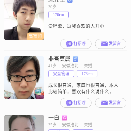
30岁
170cm
爱唱歌，逗我喜欢的人开心
高富帅
打招呼
发留言
非吾莫属
41岁  |  安徽淮北  |  未婚
安全管理
173cm
成长很普通，家庭也很普通，本人
比较简单，喜欢有什么说什么，心
里藏不住事，开心不开心都写在脸
打招呼
发留言
上，自我感觉性格还算不错，就是
沟通交流方面比较弱，与女生相处
一白
基本上冷场现象比较多……原因可
能是因为彼此不熟，说话顾及比较
35岁  |  安徽淮北  |  未婚
多，放不开。当然，也知道自己的