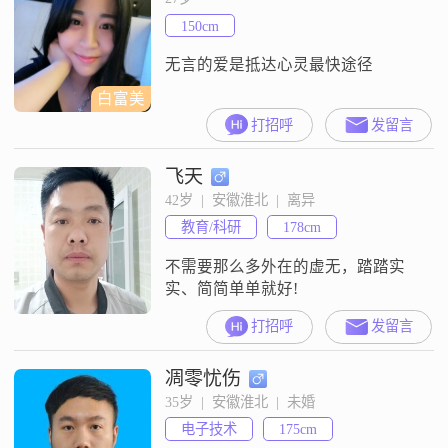
150cm
无言的爱是抵达心灵最快途径
白富美
打招呼
发留言
飞天
42岁  |  安徽淮北  |  离异
教育/科研
178cm
不需要那么多外在的虚无，踏踏实
实、简简单单就好!
打招呼
发留言
凋零忧伤
35岁  |  安徽淮北  |  未婚
电子技术
175cm