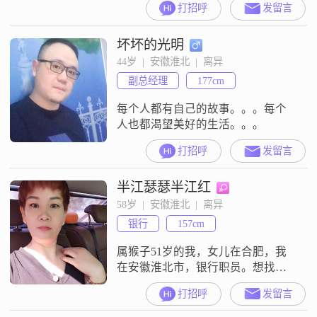
打招呼
发留言
望，结果还是失望，我的要求并不
高，只要你有颗善良的心，相貌较
坏坏的光明
好，没有工作也无所谓，但是你必
须够聪明，是我们建立联系的第一
44岁  |  安徽淮北  |  离异
步。本人经历颇多，上过大学，从
副总经理
177cm
戎十年，转业到银行，也跳槽国内
五百强企业就职老总，亦自己创
每个人都有自己的故事。。。每个
业，如今在政府部门有个
人也都渴望美好的生活。。。
打招呼
发留言
半江瑟瑟半江红
58岁  |  安徽淮北  |  离异
银行
157cm
属猴子51岁的我，女儿在合肥，我
在安徽淮北市，银行职员。想找个
陪我走余生的人。。。就是老的走
打招呼
发留言
不动了，你牵着我，我搀扶着你，
一步一步走进坟墓的那个人！这个