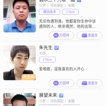
37岁  |  河北保定  |  未婚
通信技术
170cm
无论你遇到谁，他都是你生命中该
遇到的人，绝非偶然，他的出现一
定会教会你什么！
打招呼
发留言
朱先生
30岁
170cm
爱唱歌，逗我喜欢的人开心
高富帅
打招呼
发留言
展望未来
33岁  |  河北保定  |  未婚