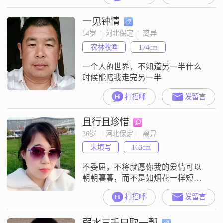
战，更需要坚持！
一见钟情
54岁  |  河北保定  |  离异
农林牧渔
174cm
一个人的世界，不知道另一半什么
时候能陪我走完另一半
打招呼
发留言
且行且珍惜
36岁  |  河北保定  |  离异
未填写
163cm
不委屈，不将就愿你我的爱情可以
朝朝暮暮，而不是如烟花一样短暂
而华丽，
打招呼
发留言
弱水三千只取一瓢