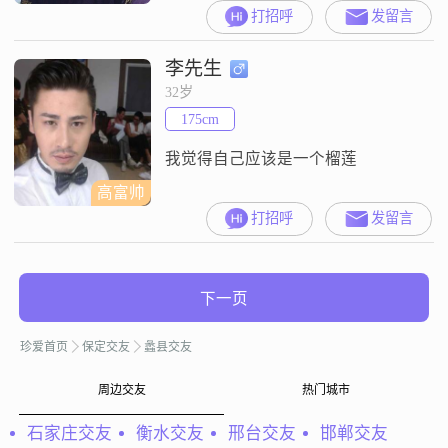
打招呼
发留言
李先生
32岁
175cm
我觉得自己应该是一个榴莲
高富帅
打招呼
发留言
下一页
珍爱首页
保定交友
蠡县交友
周边交友
热门城市
石家庄交友
衡水交友
邢台交友
邯郸交友