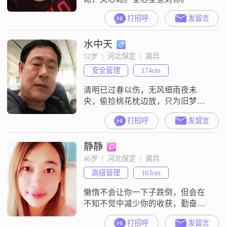
打招呼
发留言
水中天
52岁  |  河北保定  |  离异
安全管理
174cm
清明已过春以伤，无风细雨夜未
央，偷捡桃花枕边放，只为旧梦添
新香，
打招呼
发留言
静静
46岁  |  河北保定  |  离异
高级管理
163cm
懒惰不会让你一下子跌倒，但会在
不知不觉中减少你的收获，勤奋也
不会让你一夜成功，但会在不知不
打招呼
发留言
觉中积累你的成果，人生需要挑