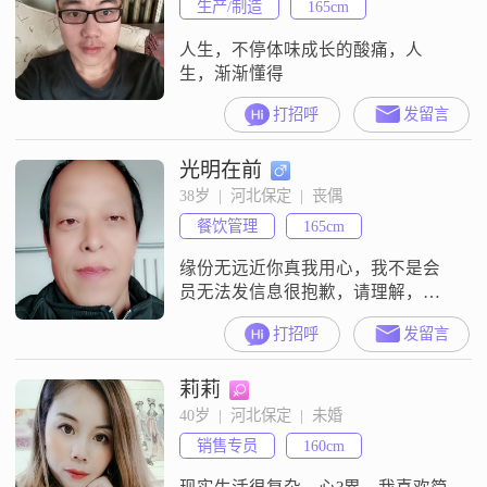
生产/制造
165cm
人生，不停体味成长的酸痛，人
生，渐渐懂得
打招呼
发留言
光明在前
38岁  |  河北保定  |  丧偶
餐饮管理
165cm
缘份无远近你真我用心，我不是会
员无法发信息很抱歉，请理解，谢
谢…!
打招呼
发留言
莉莉
40岁  |  河北保定  |  未婚
销售专员
160cm