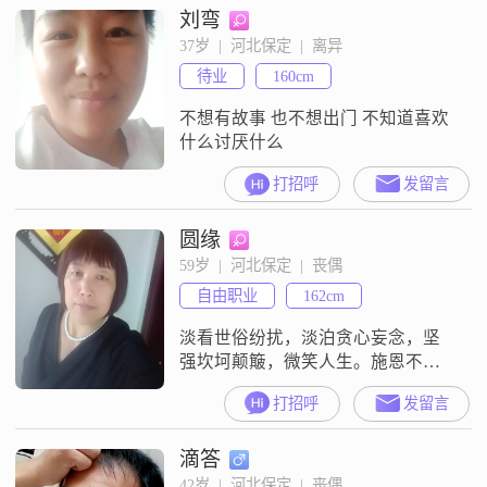
刘弯
37岁  |  河北保定  |  离异
待业
160cm
不想有故事 也不想出门 不知道喜欢
什么讨厌什么
打招呼
发留言
圆缘
59岁  |  河北保定  |  丧偶
自由职业
162cm
淡看世俗纷扰，淡泊贪心妄念，坚
强坎坷颠簸，微笑人生。施恩不图
报，图报不施恩，容人须学海，积
打招呼
发留言
德厚若山。无愧，才能昂首挺胸，
心安才能过好一生。我不是会员，
滴答
看不到信息
42岁  |  河北保定  |  丧偶