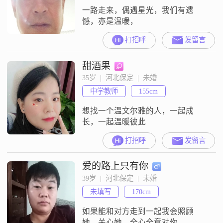
一路走来，偶遇星光，我们有遗
憾，亦是温暖，
打招呼
发留言
甜酒果
35岁  |  河北保定  |  未婚
中学教师
155cm
想找一个温文尔雅的人，一起成
长，一起温暖彼此
打招呼
发留言
爱的路上只有你
39岁  |  河北保定  |  未婚
未填写
170cm
如果能和对方走到一起我会照顾
她，关心她。全心全意对你。