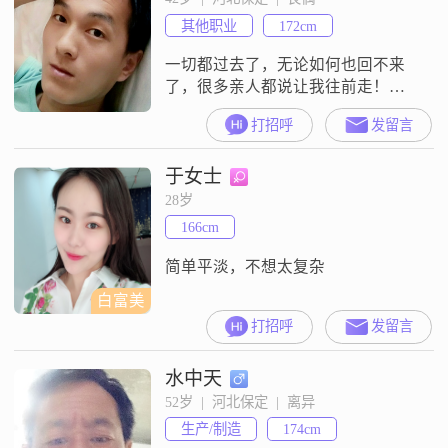
其他职业
172cm
一切都过去了，无论如何也回不来
了，很多亲人都说让我往前走！不
善言辞，好孤独，好压抑……
打招呼
发留言
于女士
28岁
166cm
简单平淡，不想太复杂
白富美
打招呼
发留言
水中天
52岁  |  河北保定  |  离异
生产/制造
174cm