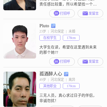
责任感比较重，所以希望找一个疼
我的人，希望我们可以一起旅游，
打招呼
发留言
一起健身，一起做饭，也能一起照
顾老人和孩子。你可以没有很多
Pluto
钱，但是你得有为我花钱的态度，
我认为挣钱是能力与机遇的问题，
23岁  |  河北保定  |  未婚
但是花钱是态度的问题。
在校学生
178cm
大学生在读，希望在这里遇到未来
的那个她??
打招呼
发留言
孤酒醉人心
49岁  |  河北保定  |  离异
其他职业
170cm
三无人员，真心求过日子的伴侣，
非诚勿扰！