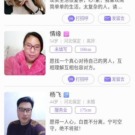
现实生活很复杂，心?累，我喜欢简
简单单的生活，太复杂的人，请绕
道，非诚勿扰，谢谢了。
打招呼
发留言
情缘
54岁  |  河北保定  |  离异
未填写
160cm
愿找一个真心对待自己的男人，互
相理解互相包容对方。
打招呼
发留言
杨飞
44岁  |  河北保定  |  未婚
服务业
175cm
愿得一人心，白首不分离，宁可空
守，绝不将就！