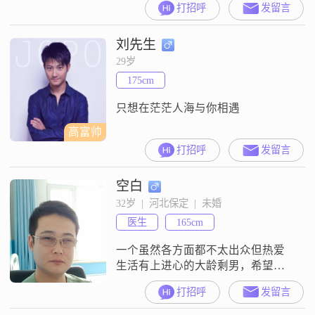
打招呼
发留言
刘先生
29岁
175cm
只想在茫茫人海与你相遇
高富帅
打招呼
发留言
空白
32岁  |  河北保定  |  未婚
医生
165cm
一个虽然各方面都不太出众但热爱
生活有上进心的大龄剩男，希望找
一个保定地区的小姐姐共度余生，
打招呼
发留言
没什么要求只要双方有好感就可以
一起努力。