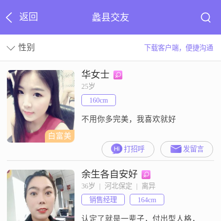
返回
蠡县交友
性别
下载客户端，便捷沟通
华女士
25岁
160cm
不用你多完美，我喜欢就好
白富美
打招呼
发留言
余生各自安好
36岁  |  河北保定  |  离异
销售经理
164cm
认定了就是一辈子，付出型人格，