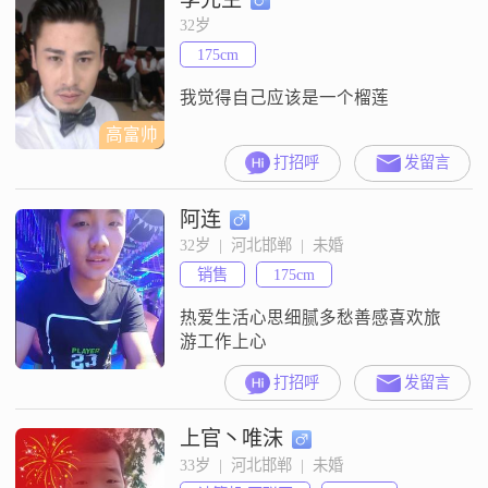
32岁
175cm
我觉得自己应该是一个榴莲
高富帅
打招呼
发留言
阿连
32岁  |  河北邯郸  |  未婚
销售
175cm
热爱生活心思细腻多愁善感喜欢旅
游工作上心
打招呼
发留言
上官丶唯沫
33岁  |  河北邯郸  |  未婚