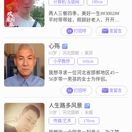
计算机/互联网
180cm
两人三餐四季，美好一生##3002##
平时带带娃，照顾好老人，开开心
心每一天##3002##
打招呼
发留言
心殇
63岁  |  河北邯郸  |  离异
小学教师
169cm
我想寻求一位河北省邯郸地区45－
56岁带一男孩的女士为伴侣。
打招呼
发留言
人生路多风景
33岁  |  河北邯郸  |  未婚
传媒/艺术
170cm