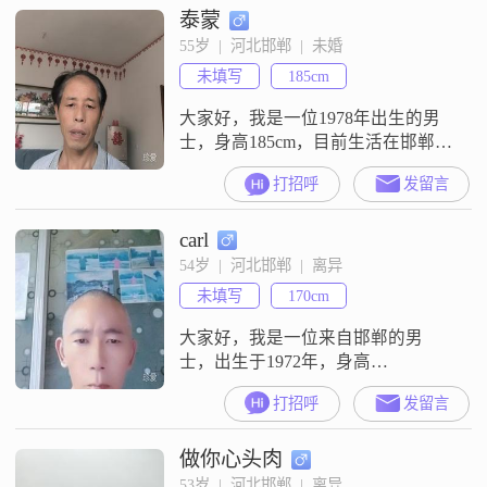
泰蒙
走）
55岁  |  河北邯郸  |  未婚
未填写
185cm
大家好，我是一位1978年出生的男
士，身高185cm，目前生活在邯郸
##3002##我的月收入在3001到5000
打招呼
发留言
元之间，虽然学历是高中及以下，
但我一直保持着积极向上的生活态
carl
度##3002##我认为一个人的价值不
仅仅体现在学历上，更重要的是我
54岁  |  河北邯郸  |  离异
们的品格和能力##3002##我是一个
未填写
170cm
责任感很强的人，无论是对家庭还
是工作，我
大家好，我是一位来自邯郸的男
士，出生于1972年，身高
170cm##3002##我的月收入在3000元
打招呼
发留言
以下，目前从事一份稳定的工作
##3002##虽然我的学历是中专，但
做你心头肉
我一直保持着学习和进步的态度
##3002##我性格成熟稳重，注重细
53岁  |  河北邯郸  |  离异