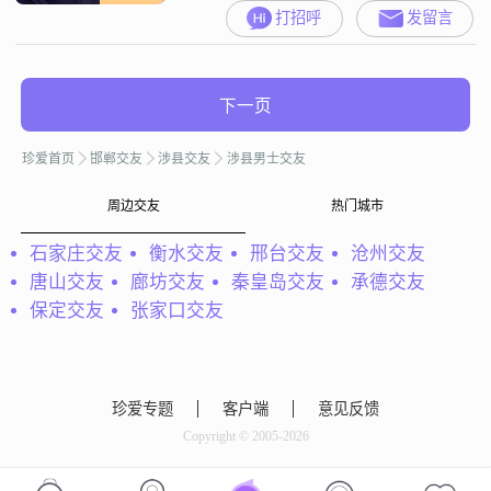
打招呼
发留言
下一页
珍爱首页
邯郸交友
涉县交友
涉县男士交友
周边交友
热门城市
石家庄交友
衡水交友
邢台交友
沧州交友
唐山交友
廊坊交友
秦皇岛交友
承德交友
保定交友
张家口交友
珍爱专题
客户端
意见反馈
Copyright © 2005-2026