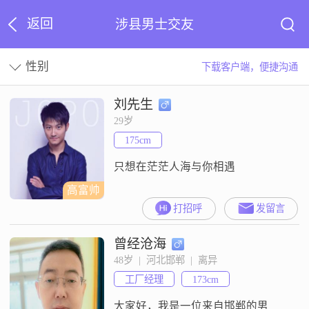
返回
涉县男士交友
性别
下载客户端，便捷沟通
刘先生
29岁
175cm
只想在茫茫人海与你相遇
高富帅
打招呼
发留言
曾经沧海
48岁  |  河北邯郸  |  离异
工厂经理
173cm
大家好，我是一位来自邯郸的男