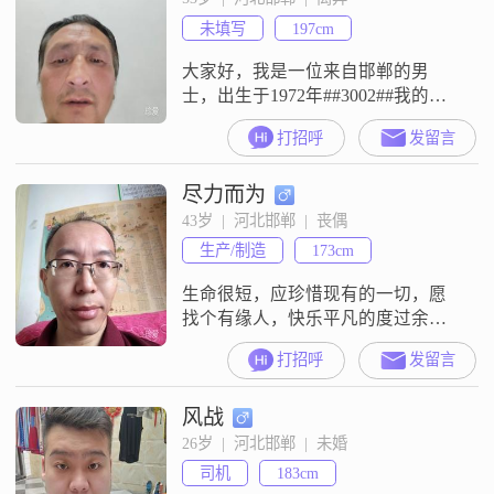
节，在生活和工作中都会尽力做到
未填写
197cm
最好##3002##我相信，信任是人际
关系的基石，所以我
大家好，我是一位来自邯郸的男
士，出生于1972年##3002##我的身
高是197厘米，在人群中算是比较高
打招呼
发留言
大的##3002##我的月收入在3000元
以下，虽然不算高，但我一直秉持
尽力而为
着努力工作的态度##3002##我的学
历是高中及以下，但我认为学历并
43岁  |  河北邯郸  |  丧偶
不是衡量一个人的全部标准
生产/制造
173cm
##3002##我性格自信果断，做事情
有决断力，不会
生命很短，应珍惜现有的一切，愿
找个有缘人，快乐平凡的度过余下
的时光##3002##计划明年天津滨海
打招呼
发留言
新区工作买房落户定居，打工人河
北工资还是有点低##3002##
风战
26岁  |  河北邯郸  |  未婚
司机
183cm