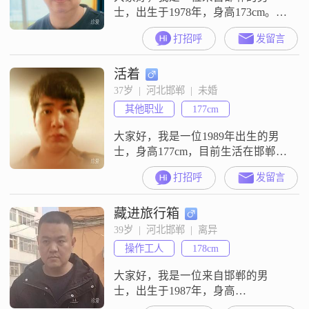
士，出生于1978年，身高173cm。我
在一家不错的公司工作，月收入在
打招呼
发留言
20001到50000元之间。我拥有大学
本科学历，自认为是一个稳重可靠
活着
的人，生活中也喜欢用幽默来调节
气氛，让周围的人感到轻松愉快。
37岁  |  河北邯郸  |  未婚
我认为自己最大的特点是责任感
其他职业
177cm
强，无论是对家庭还是对工作，我
都会尽心尽力去做好每一件事。在
大家好，我是一位1989年出生的男
家庭
士，身高177cm，目前生活在邯郸
##3002##我的学历是中专，现在的
打招呼
发留言
工作月收入在3000元以下##3002##
虽然我的收入不是很高，但我一直
藏进旅行箱
秉持着独立自主的生活态度，相信
通过自己的努力可以过上更好的生
39岁  |  河北邯郸  |  离异
活##3002##性格方面，我比较理性
操作工人
178cm
冷静，在面对问题和困难时能够保
持清醒的头脑，
大家好，我是一位来自邯郸的男
士，出生于1987年，身高
178cm##3002##我的月收入在5001到