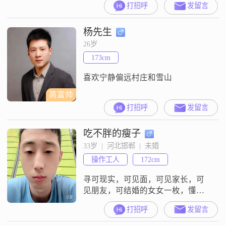
打招呼
发留言
8000元之间，目前从事一份稳定的
工作##3002##虽然我的学历是中
杨先生
专，但我一直保持着学习的热情，
不断提升自己##3002##性格方面，
26岁
我自认为是一个稳重可靠的人，责
173cm
任感强，对待事情认真负责
##3002##在生活中，
喜欢宁静偏远村庄和雪山
高富帅
打招呼
发留言
吃不胖的瘦子
33岁  |  河北邯郸  |  未婚
操作工人
172cm
寻可现实，可见面，可见家长，可
见朋友，可结婚的女女一枚，懂包
容不计较，谈一场以结婚为前提的
打招呼
发留言
恋爱，有意小窗了解！未来有你有
我！（招商投资理财的麻烦靠边