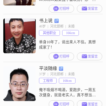
不值##3002##我珍惜你的时候也请
打招呼
发留言
你珍惜我，因为我有本事喜欢你就
有本事换掉你##3002##如果你联系
书上说
我，我就听你说##3002##你不联系
我，那就顺其自然##3002##我没有
40岁  |  河北邯郸  |  未婚
权利让你的身边没有谁，可如果你
其他职业
166cm
拒绝不了别人的暧昧和诱惑，那我
一定会选择拒绝你
单身10年了，说出来人不信。真想
成家了！
打招呼
发留言
平淡随缘
37岁  |  河北邯郸  |  未婚
工程师
168cm
俺不吸烟不喝酒，爱跑步，一周五
次健身，就是老实人，真不想当接
盘侠，美女啥滴不奢求，因为俺知
打招呼
发留言
道全是假的，浮云一片，相亲钉子