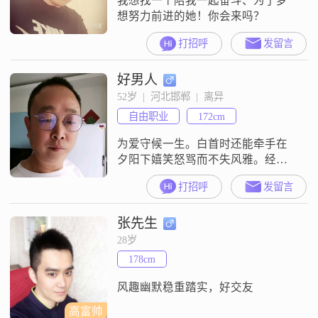
我想找一个陪我一起奋斗、为了梦
想努力前进的她！你会来吗？
打招呼
发留言
好男人
52岁  |  河北邯郸  |  离异
自由职业
172cm
为爱守候一生。白首时还能牵手在
夕阳下嬉笑怒骂而不失风雅。经得
起平淡的烟火气。熬得住生活的琐
打招呼
发留言
碎。珍惜所有的遇见。
张先生
28岁
178cm
风趣幽默稳重踏实，好交友
高富帅