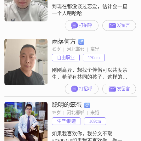
到现在都没谈过恋爱，估计会一直
一个人吧哈哈
打招呼
发留言
雨落何方
45岁  |  河北邯郸  |  离异
自由职业
170cm
刚刚离异，想找个伴侣可以共度余
生，希望有共同的孩子，这样的夫
妻才可以走到头，朝三暮四的请绕
打招呼
发留言
行！我不想听到一句人家一直找我
有什么办法 类似的女强人##3002##
聪明的笨蛋
35岁  |  河北邯郸  |  未婚
生产/制造
169cm
如果我喜欢你，我分文不取
##3002##如果我不喜欢你，你一文