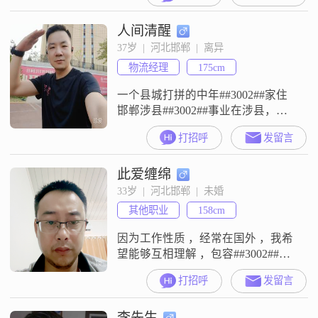
户也不要找俺，知道看不上俺农村
人间清醒
人，俺就是是五保户，所以俺就想
找个踏实过日子给俺生娃的，嘎
37岁  |  河北邯郸  |  离异
嘎！
物流经理
175cm
一个县城打拼的中年##3002##家住
邯郸涉县##3002##事业在涉县，所
以不考虑去别的地方##3002##寻找
打招呼
发留言
30##2014##40之间的有缘人做老婆
##3002##
此爱缠绵
33岁  |  河北邯郸  |  未婚
其他职业
158cm
因为工作性质 ，经常在国外 ，我希
望能够互相理解 ，包容##3002##我
没有多大的要求，也不反对对方交
打招呼
发留言
朋友，只要她能够为我拒绝心思不
纯的人就可以了##3002##
李先生