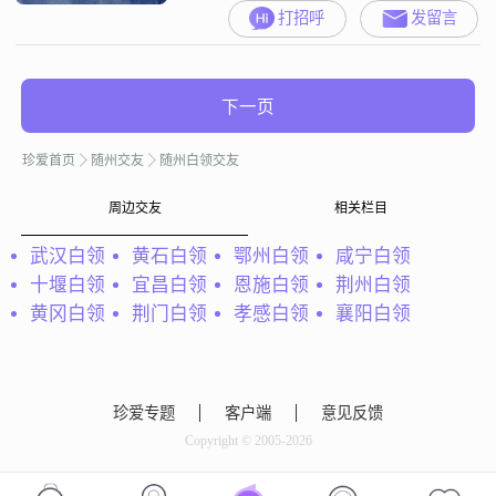
打招呼
发留言
下一页
珍爱首页
随州交友
随州白领交友
周边交友
相关栏目
武汉白领
黄石白领
鄂州白领
咸宁白领
十堰白领
宜昌白领
恩施白领
荆州白领
黄冈白领
荆门白领
孝感白领
襄阳白领
珍爱专题
客户端
意见反馈
Copyright © 2005-2026