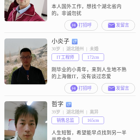
本人国外工作，想找个湖北省内
的。非诚勿扰
打招呼
发留言
小炎子
30岁  |  湖北随州  |  未婚
IT工程师
172cm
刚毕业的小青年，来到人生地不熟
的上海做IT，没有谈过恋爱
打招呼
发留言
哲字
39岁  |  湖北随州  |  离异
销售总监
165cm
人生短暂，希望能早点找到另一半
共度余生。