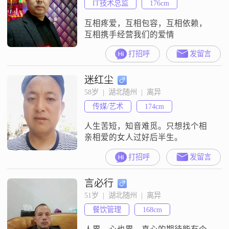
IT技术总监
176cm
互相疼爱，互相包容，互相依赖，
互相携手经营我们的爱情
打招呼
发留言
迷红尘
58岁  |  湖北随州  |  离异
传媒/艺术
174cm
人生苦短，知音难觅。只想找个相
亲相爱的女人过好后半生。
打招呼
发留言
言必行
51岁  |  湖北随州  |  离异
餐饮管理
168cm