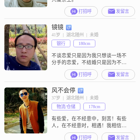
打招呼
发留言
镜镜
41岁  |  湖北随州  |  未婚
银行
180cm
不谈恋爱只是因为我只想谈一场不
分手的恋爱，不结婚只是因为不想
因为结婚而结婚。
打招呼
发留言
风不会停
37岁  |  湖北随州  |  未婚
物流/仓储
178cm
有些爱，在不经意中，刻苦！有些
人，在不经意时，相遇！我相信会
有那么一个人，是我愿意用生命去
打招呼
发留言
守护的！