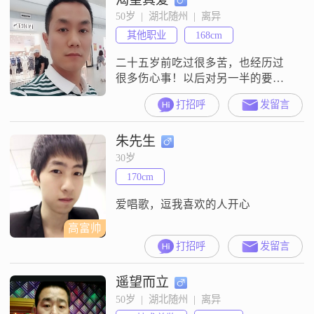
50岁  |  湖北随州  |  离异
其他职业
168cm
二十五岁前吃过很多苦，也经历过
很多伤心事！以后对另一半的要求
就两个字（忠，孝）未来的日子我
打招呼
发留言
会让你幸福！！！没有有照片的女
生请勿扰！
朱先生
30岁
170cm
爱唱歌，逗我喜欢的人开心
高富帅
打招呼
发留言
遥望而立
50岁  |  湖北随州  |  离异