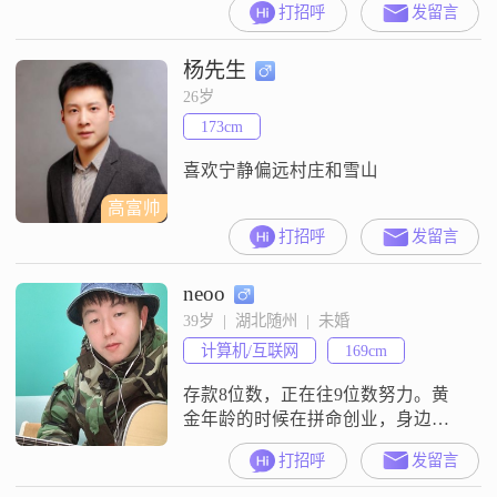
打招呼
发留言
吃不胖，我工作是自己开店，经营
水暖洁具厨卫电器灯具，需要找个
杨先生
老婆打理店里的。我不挑剔合得来
就好。本人以找结婚对象为目的。
26岁
我属马的
173cm
喜欢宁静偏远村庄和雪山
高富帅
打招呼
发留言
neoo
39岁  |  湖北随州  |  未婚
计算机/互联网
169cm
存款8位数，正在往9位数努力。黄
金年龄的时候在拼命创业，身边圈
子简单，导致无法脱单。
打招呼
发留言