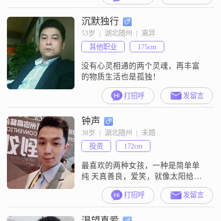
沉默独行
53岁  |  湖北随州  |  离异
其他职业
175cm
没有心灵相通的两个灵魂，再丰富
的物质生活也是孤独！
打招呼
发留言
钟声
38岁  |  湖北随州  |  未婚
投资
172cm
最喜欢的两种女孩，一种是简单单
纯 天真善良，爱笑，就像太阳给人
温暖和阳光。还有一种是有经历，
打招呼
发留言
有故事，有想法，聪明有智慧，在
精神上可以一致，一起向前走
渴望真爱