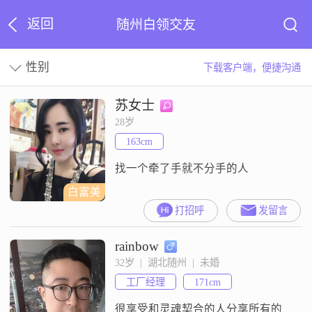
返回
随州白领交友
性别
下载客户端，便捷沟通
苏女士
28岁
163cm
找一个牵了手就不分手的人
白富美
打招呼
发留言
rainbow
32岁  |  湖北随州  |  未婚
工厂经理
171cm
很享受和灵魂契合的人分享所有的