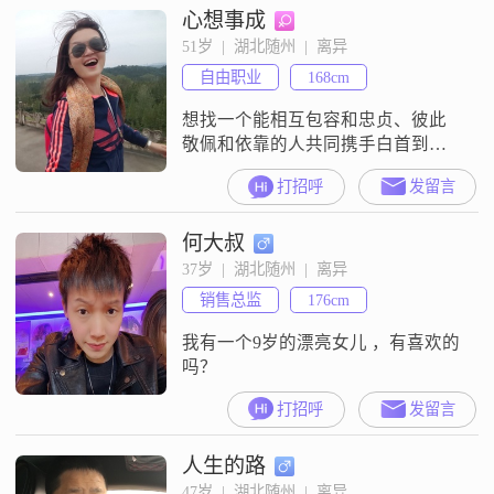
心想事成
51岁  |  湖北随州  |  离异
自由职业
168cm
想找一个能相互包容和忠贞、彼此
敬佩和依靠的人共同携手白首到
老！
打招呼
发留言
何大叔
37岁  |  湖北随州  |  离异
销售总监
176cm
我有一个9岁的漂亮女儿 ，有喜欢的
吗？
打招呼
发留言
人生的路
47岁  |  湖北随州  |  离异