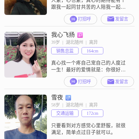
人累，心也累，真心的期待能有个
跟我一起同甘共苦的人陪我一起开
好我们的餐馆，过安逸的生活，相
打招呼
发留言
敬相爱，别无他求
我心飞扬
39岁  |  湖北随州  |  离异
销售总监
164cm
真心找一个疼自己宠自己的人度过
一生！最好的爱情就是：你很好，
我也不差，势均力敌的爱情
打招呼
发留言
雪夜
58岁  |  湖北随州  |  离异
交通运输
172cm
只要看到对方感觉心里舒服，就很
满足，简单点过日子就可以。