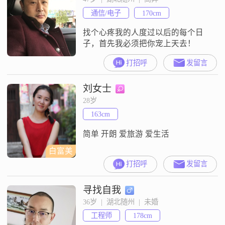
通信/电子
170cm
找个心疼我的人度过以后的每个日
子，首先我必须把你宠上天去！
打招呼
发留言
刘女士
28岁
163cm
简单 开朗 爱旅游 爱生活
白富美
打招呼
发留言
寻找自我
36岁  |  湖北随州  |  未婚
工程师
178cm