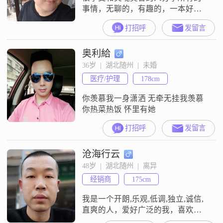
事情，无聊的，有趣的，一本好玩
的书，一首好听的歌，一个颇有争
打招呼
发留言
议的八卦~
奥利給
36岁  |  湖北随州  |  未婚
医疗/护理
178cm
你羡慕我一身潇洒 无牵无挂我羡慕
你热菜热饭 怀里有她
打招呼
发留言
沧海行云
48岁  |  湖北随州  |  离异
经销商
175cm
我是一个开朗,乐观,低调,独立,诚信,
直爽的人，爱好广泛的我，喜欢游
泳,网游,听歌,美食，我有些特长：狂