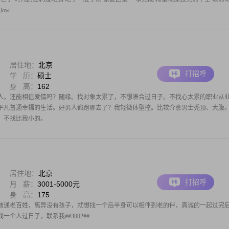
ow
居住地：
北京
打招呼
学 历：
硕士
身 高：
162
人。还能相信爱情吗？随缘。找对象太累了，不想凑合过日子。不找心太累的职业从
平凡普通幸福的生活。好男人都跑哪去了？我轻微体型控。比较介意男士秃顶、大腹
。不找比我小的。
居住地：
北京
打招呼
月 薪：
3001-5000元
身 高：
175
普通老百姓，离异没有孩子，就想找一个后半身可以相伴到老的伴，真诚的一起过完
找一个人过日子，联系我##3002##