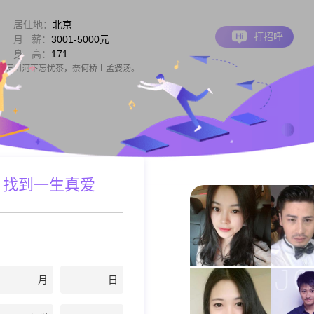
居住地：
北京
打招呼
月 薪：
3001-5000元
身 高：
171
，忘川河下忘忧茶，奈何桥上孟婆汤。
居住地：
北京
 找到一生真爱
打招呼
月 薪：
5001-8000元
身 高：
183
，有爱，才会有家。
月
日