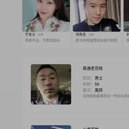
于女士
刘先生
28岁
29岁
简单平淡，不想太复杂
愿与你将温情如水进行到底
普通老百姓
性别：
男士
年龄：
56
婚况：
离异
寻找我的最爱的另一伴白头到