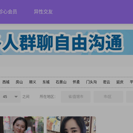
珍心会员
异性交友
西城
房山
顺义
东城
石景山
怀柔
门头沟
密云
延庆
45
之间
所在地区：
省/直辖市
市/区