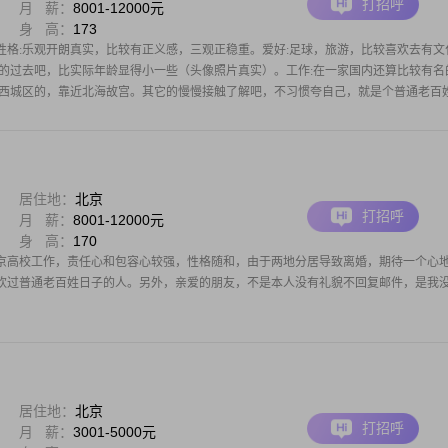
打招呼
月 薪：
8001-12000元
身 高：
173
性格:乐观开朗真实，比较有正义感，三观正稳重。爱好:足球，旅游，比较喜欢去有文
说的过去吧，比实际年龄显得小一些（头像照片真实）。工作:在一家国内还算比较有名
，西城区的，靠近北海故宫。其它的慢慢接触了解吧，不习惯夸自己，就是个普通老百
居住地：
北京
打招呼
月 薪：
8001-12000元
身 高：
170
京高校工作，责任心和包容心较强，性格随和，由于两地分居导致离婚，期待一个心
欢过普通老百姓日子的人。另外，亲爱的朋友，不是本人没有礼貌不回复邮件，是我
居住地：
北京
打招呼
月 薪：
3001-5000元