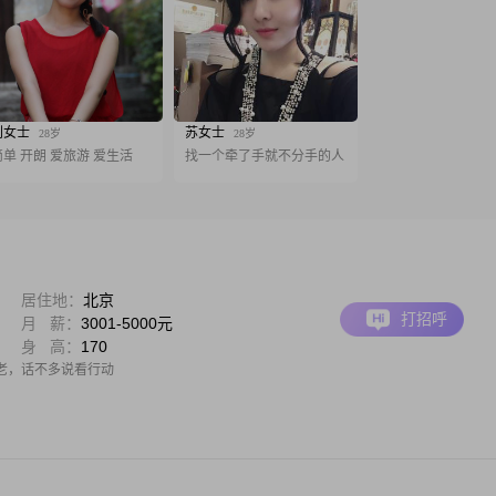
刘女士
苏女士
28岁
28岁
简单 开朗 爱旅游 爱生活
找一个牵了手就不分手的人
居住地：
北京
打招呼
月 薪：
3001-5000元
身 高：
170
老，话不多说看行动