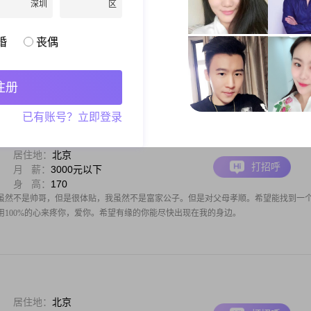
深圳
区
居住地：
北京
打招呼
月 薪：
3001-5000元
身 高：
170
婚
丧偶
怎么催，都不要随便对待婚姻，婚姻不是打牌，重新洗牌要付出巨大代价。
注册
已有账号？立即登录
居住地：
北京
打招呼
月 薪：
3000元以下
身 高：
170
虽然不是帅哥，但是很体贴，我虽然不是富家公子。但是对父母孝顺。希望能找到一
用100%的心来疼你，爱你。希望有缘的你能尽快出现在我的身边。
居住地：
北京