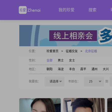
我的珍爱
搜索
位置：
珍爱首页
>
征婚交友
>
北京征婚
性别：
全部
男士
女士
地区：
朝阳
海淀
丰台
昌平
通州
大兴
我要找：
请选择
年龄在：
25
到