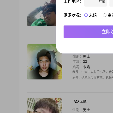
工作地区：
广东
性别：
男士
年龄：
37
婚况：
未婚
婚姻状况：
未婚
离
不管多大多老，不管家人朋友
立即
老百姓
性别：
男士
年龄：
33
婚况：
未婚
我是一个来自农村的小伙。我
素养，孝顺父母的女孩，我会
飞跃无限
性别：
男士