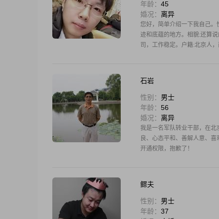
年龄：
45
婚况：
离异
您好，简单介绍一下我自己。
迹和底蕴的地方。相貌:还算
司，工作稳定。户籍:北京人
石岩
性别：
男士
年龄：
56
婚况：
离异
我是一名军队转业干部，在北
良、心态平和、善解人意、喜
开通权限，抱歉了！
鳏夫
性别：
男士
年龄：
37