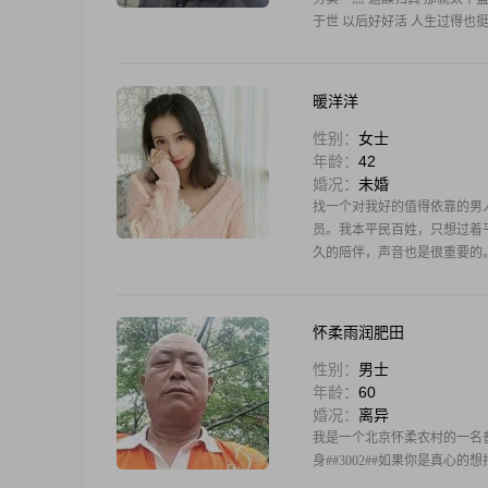
于世 以后好好活 人生过得也挺l
暖洋洋
性别：
女士
年龄：
42
婚况：
未婚
找一个对我好的值得依靠的男
员。我本平民百姓，只想过着
久的陪伴，声音也是很重要的
怀柔雨润肥田
性别：
男士
年龄：
60
婚况：
离异
我是一个北京怀柔农村的一名
身##3002##如果你是真心的想