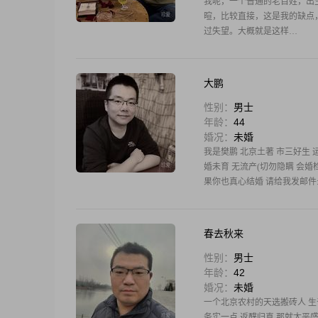
我呢，一个普通的老百姓，出
暄，比较直接，这是我的缺点
过失望。大概就是这样…
大鹏
性别：
男士
年龄：
44
婚况：
未婚
我是樊鹏 北京土著 市三好生 运
婚未育 无流产(切勿隐瞒 会婚
果你也真心结婚 请给我发邮件
春去秋来
性别：
男士
年龄：
42
婚况：
未婚
一个北京农村的天选搬砖人 生
务实一点 返醭归真 那就太平