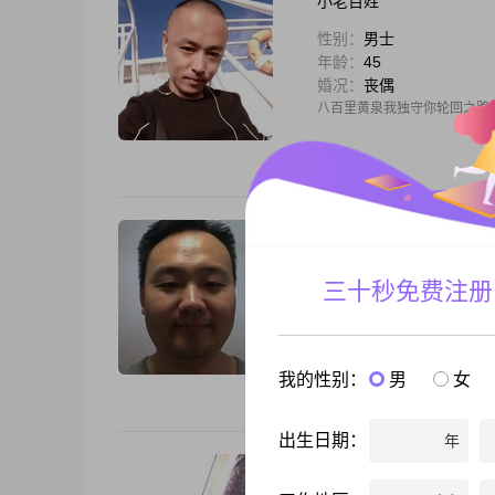
小老百姓
性别：
男士
年龄：
45
婚况：
丧偶
八百里黄泉我独守你轮回之路
寻常百姓
性别：
男士
三十秒免费注册
年龄：
48
婚况：
未婚
两个人相识是缘，两个人有情
我的性别：
男
女
出生日期：
年
最底层的老百姓