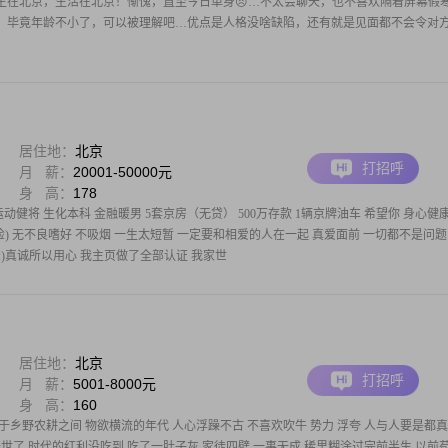
生在北京，生活在北京！惭愧，直至今日单身😣…不太会聊天，也不喜欢隔着屏幕假
，毕竟年龄不小了，可以被理解吧…优点是人格没啥缺陷，还有就是见面都不会令对
居住地：
北京
打招呼
月 薪：
20001-50000元
身 高：
178
动健将 生化本科 金融暖男 5套京房（无贷） 500万存款 1辆京牌油车 希望你 身心健康
检) 无不良嗜好 不吸烟 一生太短暂 一定要和相爱的人在一起 真爱面前 一切都不是问题
:)真诚所以用心 我主页做了全部认证 我家世
居住地：
北京
打招呼
月 薪：
5001-8000元
身 高：
160
于乡野农耕之间 物欲横流的年代 人心浮躁不古 不喜欢吹牛 势力 浮夸 人与人要是都
盛世了 时代的红利没吃到 吃了一肚子灰 家徒四壁 一事无成 稀里糊涂过完前半生 以前