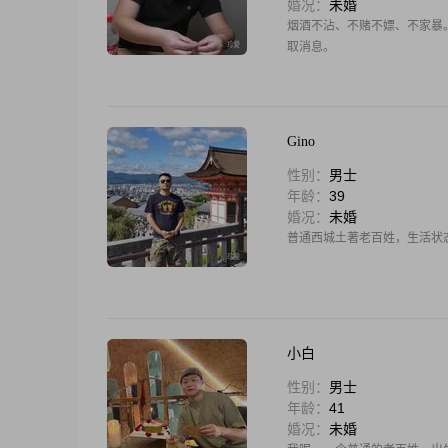
婚况：
未婚
烟酒不沾、不赌不嫖、不家暴
取消息。
Gino
性别：
男士
年龄：
39
婚况：
未婚
普通西城土著老百姓，生活状
小白
性别：
男士
年龄：
41
婚况：
未婚