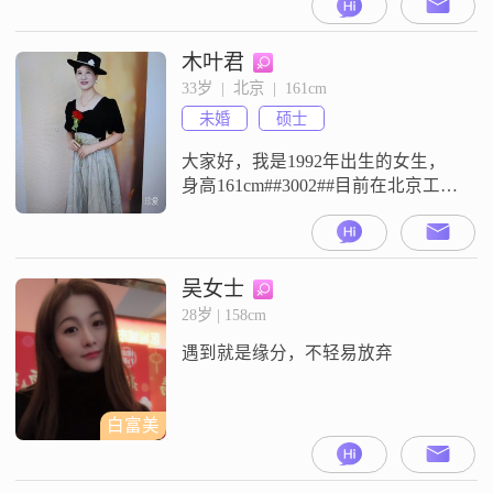
20001元到50000元之间##3002##我
的特征有独立自信，随和易相处，
开朗爱笑，乐观积极，真诚可靠，
木叶君
善解人意##3002##我追求事业成
33岁  |  北京  |  161cm
就，注重健康管理，热爱旅行探
未婚
硕士
索，真诚沟通##3002##我是一个性
格比
大家好，我是1992年出生的女生，
身高161cm##3002##目前在北京工
作，月收入在12001到20000元之间
##3002##我的学历是国内985和美国
名校双硕士##3002##关于我自己，
我觉得自己是一个独立自信的人，
吴女士
平时也在努力追求事业上的成就
28岁 | 158cm
##3002##在与人相处方面，我认为
遇到就是缘分，不轻易放弃
互相尊重是基础，真诚沟通很重
白富美