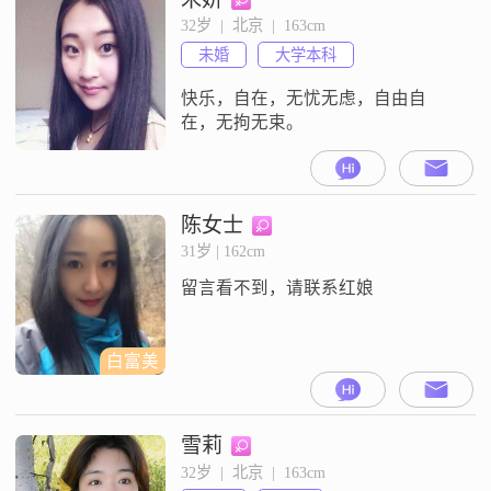
孩的和异地恋不考虑。相信缘份，
32岁  |  北京  |  163cm
非诚勿扰。
未婚
大学本科
快乐，自在，无忧无虑，自由自
在，无拘无束。
陈女士
31岁 | 162cm
留言看不到，请联系红娘
白富美
雪莉
32岁  |  北京  |  163cm