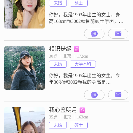
未婚
硕士
你好，我是1993年出生的女士，身
高163cm##3002##目前硕士学历，工
作地在北京，月收入在12001到
20000元之间##3002##性格上，我属
于温柔体贴##3001##善解人意的
人，平时待人接物比较乐观积极，
相识是缘
也始终保持着对生活的热爱
30岁  |  北京  |  172cm
##3002##大家评价我是一个真诚可
未婚
大学本科
靠的人，在处理事情时，我比较注
重平衡工
你好，我是1995年出生的女生，今
年30岁##3002##我的身高是
172cm##3002##目前我的工作地点在
北京，学历是大学本科##3002##我
的月收入在8001元至12000元这个区
间##3002##关于我的性格，我是一
我心鉴明月
个独立自信的人，平时为人随和，
35岁  |  北京  |  163cm
比较容易相处##3002##在生活中，
未婚
硕士
我比较注重生活品质##3