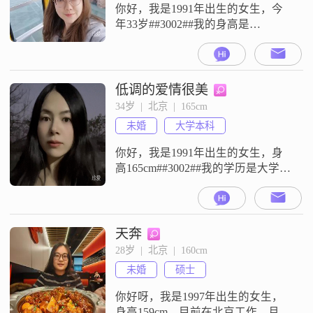
你好，我是1991年出生的女生，今
年33岁##3002##我的身高是
163cm##3002##目前我的工作地点在
北京，月收入在12001到20000元这
个区间##3002##我的学历是硕士
##3002##关于我的性格，我是一个
低调的爱情很美
开朗爱笑的人，平时也比较善解人
34岁  |  北京  |  165cm
意##3002##生活中我保持乐观积极
未婚
大学本科
的态度，不过内心也有细腻敏
你好，我是1991年出生的女生，身
高165cm##3002##我的学历是大学本
科，目前月收入在20000到30000元
之间，工作地在中国##3002##我的
性格比较善解人意，独立自信，平
时是个乐观积极的人##3002##心思
天奔
比较细腻敏感，富有同理心，待人
28岁  |  北京  |  160cm
真诚可靠##3002##我比较享受当下
未婚
硕士
的生活状态，同时也追求事业上
你好呀，我是1997年出生的女生，
身高159cm，目前在北京工作，月收