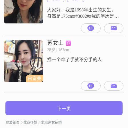
较乐观积极##3002##
大家好，我是1998年出生的女生，
身高是175cm##3002##我的学历是硕
士，目前在北京工作，月收入在
8001到12000元之间##3002##我是一
个简单纯粹的人，性格上富有同理
心，平时习惯真诚沟通，对待事情
苏女士
责任感强##3002##生活中我积极进
28岁 | 163cm
取，也在努力追求精神富足
找一个牵了手就不分手的人
##3002##平时我会通过射箭瑜伽来
保持健
白富美
下一页
珍爱首页
北京征婚
北京剩女征婚