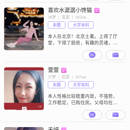
喜欢水潺潺小馋猫
38岁  |  北京  |  165cm
未婚
大学本科
本人在北京！北京土著。上得了厅
堂，下得了厨房，有趣的灵魂，稳
定的情绪，正向沟通的87年兔尾
巴，有介意年纪bye-- 我是严肃认真
找【结婚对象】的，喜欢孩子，不
闲聊不交友。如有意向请尽早面
萱萱
基，【一个月面基】不了是真没缘
37岁  |  北京  |  167cm
分，不想耽误双方时间，直接
未婚
大学本科
Pass【我】：北京人，独生子女，家
教良好，对自身要求较严格，从小
本人性格比较稳重内敛，不强势，
练舞，身材姣
工作稳定，已购住房。父母均在体
制内工作退休，无经济负担。希望
遇到一位善良真诚，情绪稳定，有
上进心和责任感的男士，同甘共苦
相伴一生。拒绝妈宝男，离异带小
禾妍