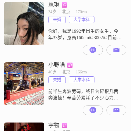
岚琳
34岁  |  北京  |  170cm
未婚
大学本科
你好，我是1992年出生的女生，今
年33岁，身高160cm##3002##目前我
的工作地在北京，学历是大学本
科，月收入在5001元到8000元这个
区间##3002##我平时是一个温柔体
贴的人，也很信任包容##3002##我
小野喵
的家庭观念比较强，觉得生活里互
40岁  |  北京  |  166cm
相理解和支持很重要##3002##在空
未婚
大学本科
闲的时候，我喜欢有宠物陪伴在身
前半生奔波劳碌，终日为碎银几两
奔波操！辛苦劳累耗了不少心力
##3002##如今看淡了俗世纷争，闲
暇时光，我喜欢奔赴各地旅行看风
景，静静写字练字，随心跳舞放
松，也愿意下厨研究美食##3001##
宇物
品茶看海##3002##真心想遇到一位