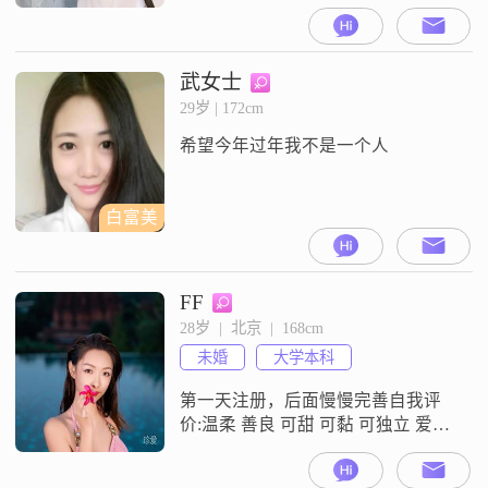
意的别找我，我没时间陪你聊天，
被骗过的别找我，我没义务陪你疗
伤，我注重生活质量，我自己很自
律每天坚持运动，30年驾龄吉林四
武女士
平老家有自己的独立住房有车，退
29岁 | 172cm
休金每月1800元有医疗保险。照片
希望今年过年我不是一个人
本人都是近期照没有美颜，注明:目
前我在吉林老家。如果适合可以去
任何地方生活
白富美
FF
28岁  |  北京  |  168cm
未婚
大学本科
第一天注册，后面慢慢完善自我评
价:温柔 善良 可甜 可黏 可独立 爱笑
性格非常好 有爱心……喜欢类型:温
暖有爱，真诚，情绪稳定很重要！