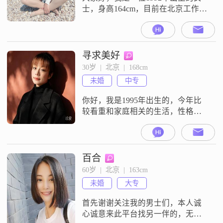
士，身高164cm，目前在北京工作，
月收入在8001到12000元之间。我拥
有大学本科学历，性格上我比较独
立自信，同时也随和易相处。我认
为在一段关系中，互相尊重和支持
寻求美好
是非常重要的，这样我们才能共同
30岁  |  北京  |  168cm
进步，一起成长。生活中的我比较
未婚
中专
乐观积极，面对困难时总能保持坚
韧的态度。我也很重视家庭观念，
你好，我是1995年出生的，今年比
较看重和家庭相关的生活，性格上
算是独立自信，平时也乐观积极，
和人相处起来随和，别人都说我挺
好沟通的。我身高168cm，现在在临
沂这边工作，每个月的收入在5001
百合
到8000元之间，学历是中专。我自
60岁  |  北京  |  163cm
认是个真诚可靠的人，平时也享受
未婚
大专
当下的生活状态，不想给自己太大
的压力。没有那些复杂的心思，就
首先谢谢关注我的男士们，本人诚
是
心诚意来此平台找另一伴的，无诚