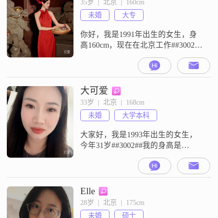
35岁  |  北京  |  160cm
三观契合的伴侣，往后一路同行：
未婚
大专
一起奔赴山川大海，一起提笔练字
##3001##自在起舞，一起
你好，我是1991年出生的女生，身
高160cm，现在在北京工作##3002##
学历是大专，目前的月收入在8001
元到12000元之间##3002##关于我的
性格，我是一个开朗爱笑的人，平
时比较温柔体贴，对待身边的人会
大可爱
细心关照##3002##同时我也属于细
33岁  |  北京  |  168cm
腻敏感的类型，能察觉到别人的情
未婚
大学本科
绪变化##3002##我在这里真诚地
大家好，我是1993年出生的女生，
今年31岁##3002##我的身高是
168cm##3002##我的学历是大学本科
##3002##我现在在北京工作
##3002##我的月收入在12001元到
20000元之间##3002##我是一个温柔
Elle
体贴的人，同时也善解人意
28岁  |  北京  |  175cm
##3002##我性格开朗爱笑，平时比
未婚
硕士