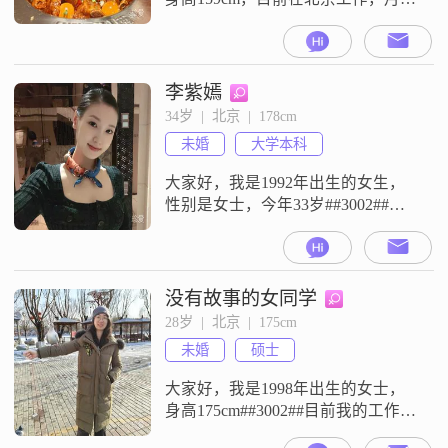
入在12001到20000元这个区间，学
历是硕士##3002##我这个人平时比
较真诚可靠，觉得相处里真诚是很
重要的，有什么想法都会直接说，
李紫嫣
不喜欢绕弯子##3002##平时有空的
34岁  |  北京  |  178cm
时候喜欢去游泳，是个游泳爱好
未婚
大学本科
者，游泳的时候感觉整个人都挺放
松的##3002
大家好，我是1992年出生的女生，
性别是女士，今年33岁##3002##我
的身高是178cm，目前是在北京工
作，学历是大学本科##3002##我的
月收入在12001元到20000元之间
##3002##在性格和观念上，我属于
没有故事的女同学
独立自信的类型，情绪比较稳定，
28岁  |  北京  |  175cm
平时心态是乐观积极的##3002##我
未婚
硕士
很看重真诚沟通，觉得两个人相处
大家好，我是1998年出生的女士，
身高175cm##3002##目前我的工作地
在北京，学历是硕士，月收入在