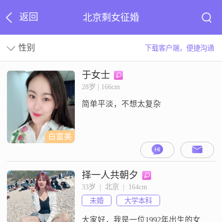
返回
北京剩女征婚
性别
下载客户端，便捷沟通
于女士
28岁 | 166cm
简单平淡，不想太复杂
白富美
择一人共朝夕
33岁  |  北京  |  164cm
未婚
大学本科
大家好，我是一位1992年出生的女