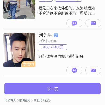
我是真心来找伴侣的，交流以后如
不合适绝不会纠缠不清，所以请放
心交流
刘先生
29岁 | 180cm
20001-50000元
愿与你将温情如水进行到底
高富帅
下一页
珍爱首页
崇明征婚
崇明男士征婚