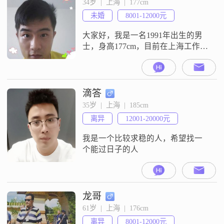
34岁  |  上海  |  177cm
稳的生活##3002##我觉得自己最大
未婚
8001-12000元
的特点就是真诚可靠，无论做
大家好，我是一名1991年出生的男
士，身高177cm，目前在上海工作，
月收入在8001到12000元之间，学历
是大专。我性格比较稳重，情绪很
稳定，为人真诚可靠，也特别乐观
积极，做事情自信果断。平时我有
滴答
两个爱好，一个是美食探店，我喜
35岁  |  上海  |  185cm
欢去探寻城市里的各种美食小店，
离异
12001-20000元
品尝不同的美味佳肴，这也让我对
美食文化有了更多的了解。另一个
我是一个比较求稳的人，希望找一
个能过日子的人
龙哥
61岁  |  上海  |  176cm
离异
8001-12000元