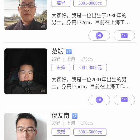
离异
5001-8000元
大家好，我是一位出生于1980年的
男士，身高172cm，目前在上海工
作，月收入在5001到8000元之间
##3002##我的学历是高中及以下，
但我一直保持着学习和进步的态度
##3002##我性格稳重可靠，责任感
范斌
强，始终把家庭放在第一位
25岁  |  上海  |  175cm
##3002##我认为家庭是生活的重
未婚
5001-8000元
心，我会尽自己最大的努力去维护
和经营家庭关系##3
大家好，我是一位2001年出生的男
士，身高175cm，目前在上海工作，
月收入在5001到8000元之间
##3002##我拥有大专学历，对于自
己的未来有着明确的规划##3002##
我坚信，活在当下，珍惜每一天，
倪友南
才能更好地追求事业的成功
37岁  |  上海  |  170cm
##3002##在工作中，我努力进取，
未婚
3001-5000元
不断提升自己，希望能够实现自己