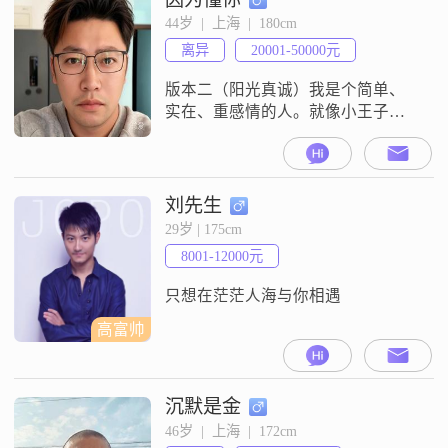
重家庭和谐，认为家庭的幸福是最
44岁  |  上海  |  180cm
重要的。我有较强的家庭责任感，
离异
20001-50000元
愿意为家人付出一切。我对待生活
认真负责，不浮躁，不急功近利，
版本二（阳光真诚）我是个简单、
懂
实在、重感情的人。就像小王子守
护他的玫瑰一样，我也愿意为值得
的人花时间、用心、负责任。不玩
套路，不敷衍，只想认真遇见一个
人，从聊天开始，从陪伴做起，一
刘先生
起把平凡的日子过成幸福。
29岁 | 175cm
8001-12000元
只想在茫茫人海与你相遇
高富帅
沉默是金
46岁  |  上海  |  172cm