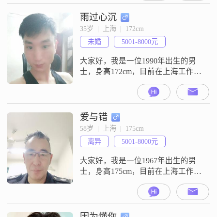
大学本科学历##3002##我觉得自己
最大的特点就是自信果断，在面对
雨过心沉
生活中的各种选择和挑战时，能够
35岁  |  上海  |  172cm
迅速做出决定，不会犹豫不决
未婚
5001-8000元
##3002##而且我一直秉持着真诚可
大家好，我是一位1990年出生的男
士，身高172cm，目前在上海工作，
月收入在5001到8000元之间
##3002##我的学历是中专，虽然不
是很高，但我一直在努力提升自己
##3002##我性格稳重可靠，乐观积
爱与错
极，对待生活和工作都非常认真
58岁  |  上海  |  175cm
##3002##我非常重视家庭，认为家
离异
5001-8000元
庭是生活中最重要的一部分
##3002##我热爱
大家好，我是一位1967年出生的男
士，身高175cm，目前在上海工作。
我的月收入在5001到8000元之间，
学历为高中及以下。我性格稳重可
靠，责任感强，成熟稳重，始终把
家庭放在第一位。在生活中，我注
因为懂你