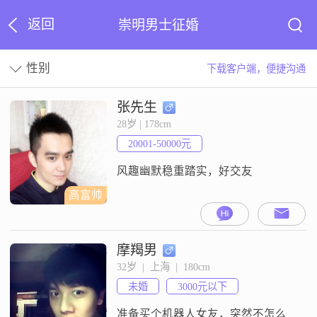
返回
崇明男士征婚
性别
下载客户端，便捷沟通
张先生
28岁 | 178cm
20001-50000元
风趣幽默稳重踏实，好交友
高富帅
摩羯男
32岁  |  上海  |  180cm
未婚
3000元以下
准备买个机器人女友，突然不怎么