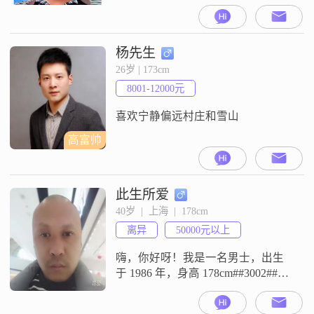
月收入在12001到20000元之间
##3002##我拥有大学本科学历，性
格上我比较稳重可靠，责任感强，
乐观积极，对待生活和工作都比较
杨先生
成熟稳重##3002##我认为家庭非常
26岁 | 173cm
重要，会优先考虑家庭的幸福和稳
8001-12000元
定##3002##在生活中，我非常注重
健康养生，
喜欢宁静偏远村庄和雪山
高富帅
此生所爱
40岁  |  上海  |  178cm
离异
50000元以上
嗨，你好呀！我是一名男士，出生
于 1986 年，身高 178cm##3002##现
在在上海工作，收入方面呢，每个
月能在 50000 元以上##3002##我是