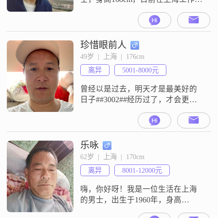
月收入在3001到5000元之间
##3002##我拥有大专学历，性格上
我比较真诚可靠，始终把家庭放在
第一位##3002##在生活中，我是一
珍惜眼前人
个稳重可靠的人，很注重健康养
49岁  |  上海  |  176cm
生，也追求有品质的生活##3002##
离异
5001-8000元
我喜欢做菜烹饪，觉得这是一种很
好的放松方式，也
曾经以是过去，明天才是最美好的
日子##3002##经历过了，才会更懂
得如何去珍惜
乐咏
62岁  |  上海  |  170cm
离异
8001-12000元
嗨，你好呀！我是一位生活在上海
的男士，出生于1960年，身高
170cm##3002##我对生活一直保持着