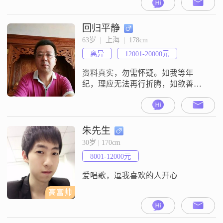
积极的态度，活在当下，享受每一
刻的美好##3002##我的收入状况还
不错，每月在8001到12000元之间，
回归平静
能够保证基本的生活需求和一些额
63岁  |  上海  |  178cm
外的娱乐开销##3002##虽然我的学
离异
12001-20000元
历是高中及以下，但我相信，生活
中的智慧和
资料真实，勿需怀疑。如我等年
纪，理应无法再行折腾，如欲善终
也不应再行折腾；已有的生活不管
如何浮沉，真正面对的还是将来。
曾几何时，看到的，自己经历的，
芸芸众生，万千世界，无论喜悲交
朱先生
加，对或错于今已如云烟；现在之
30岁 | 170cm
我们，已没有了年轻时的激情，唯
8001-12000元
有如何过好不再年轻的未来日子，
因为生活还得继续，只有活出精彩
爱唱歌，逗我喜欢的人开心
的自我，尚不负来世走上
高富帅