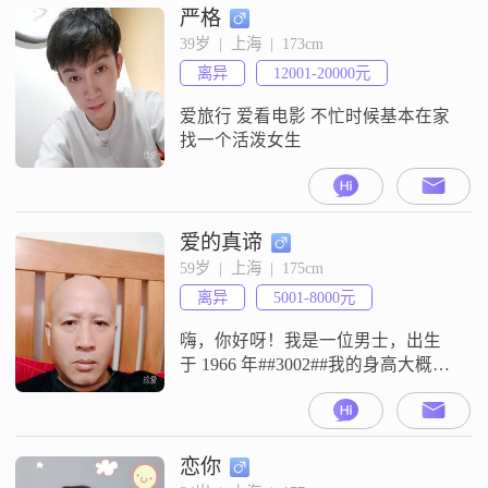
严格
39岁  |  上海  |  173cm
离异
12001-20000元
爱旅行 爱看电影 不忙时候基本在家
找一个活泼女生
爱的真谛
59岁  |  上海  |  175cm
离异
5001-8000元
嗨，你好呀！我是一位男士，出生
于 1966 年##3002##我的身高大概
175cm，目前在上海工作##3002##我
的学历是大专，在上海这座繁华的
城市里努力打拼##3002##说到收入
嘛，每个月大概能有 18000余元，虽
恋你
然不算特别多，但也能过上还算安