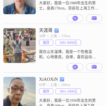
的职业目标##300
大家好，我是一位1988年出生的男
士，身高170cm，目前在上海工作，
月收入在3001到5000元之间。我拥
有大学本科学历，平时喜欢追求简
单的生活方式，注重自我提升，是
个终身学习的践行者。性格方面，
天涯哥
我比较耐心包容，稳重可靠，随和
58岁  |  上海  |  170cm
易相处。我热爱传统文化，对历史
离异
5001-8000元
有着浓厚的兴趣，经常沉浸在历史
的海洋中，这让我更加珍视现在的
我在山东淄博，我是一个性格温
生
和，心地善良，自律，喜欢运动，
旅游，自驾，听音乐唱歌，我还有
两年左右退休，爱需要双方的理
解，包容和付出，期望另一半，性
格温柔善良，善解人意，我想要的
XiAOXiN
生活，两个人一起买菜做饭，一起
69岁  |  上海  |  168cm
散步，相互关心体贴，相伴到老。
离异
3001-5000元
期待有缘的你早日出现，我在这里
等你。
大家好，我是一位1956年出生的男
士，身高168cm，目前在上海工作，