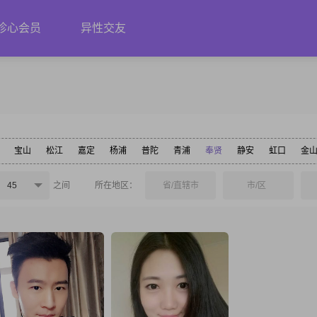
珍心会员
异性交友
宝山
松江
嘉定
杨浦
普陀
青浦
奉贤
静安
虹口
金
45
之间
所在地区：
省/直辖市
市/区