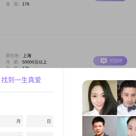
身 高：
176
居住地：
上海
打招呼
月 薪：
50000元以上
身 高：
176
，如果你对我感兴趣，请及时回复一下哦离异年龄大谈过多次恋爱拜金有地域偏见傲
 找到一生真爱
居住地：
上海
月
日
打招呼
月 薪：
3001-5000元
身 高：
168