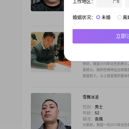
工作地区：
广东
我喜欢做一个真实的自己，会
有商有量，互敬互爱.会营造
定要有气质，身体必须健康。
婚姻状况：
未婚
离
我是
立即
心正则事真
性别：
男士
年龄：
48
婚况：
离异
你好，我是1978年出生的男士
是硕士。我的性格特征比较稳
家庭的人。以上就是我的基本
雪舞冰凌
性别：
男士
年龄：
52
婚况：
丧偶
大家好，我是一位1973年出生的男