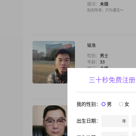
婚况：
未婚
别无所求，只为遇见～
铭浩
性别：
男士
年龄：
33
婚况：
未婚
你好！我喜欢坦诚相识的异性
三十秒免费注册
都请勿扰，谢谢
我的性别：
男
女
朤朤
性别：
男士
出生日期：
年
年龄：
60
婚况：
离异