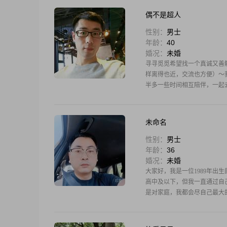
偶不是超人
性别：
男士
年龄：
40
婚况：
未婚
寻寻觅觅希望找一个真诚又善
样离得也近，交流也方便）～
半多一些时间相互陪伴，一起
去。
未命名
性别：
男士
年龄：
36
婚况：
未婚
大家好，我是一位1989年出生
高中及以下，但我一直通过自
是对家庭，我都会尽自己最大