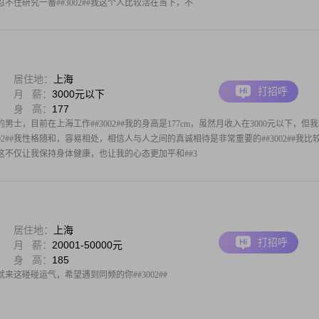
不住研究一番##3002##我这个人比较活在当下，不
居住地：
上海
打招呼
月 薪：
3000元以下
身 高：
177
男士，目前在上海工作##3002##我的身高是177cm，虽然月收入在3000元以下，但
02##我性格随和，容易相处，相信人与人之间的真诚相待是非常重要的##3002##我比
这不仅让我保持身体健康，也让我的心态更加平和##3
居住地：
上海
打招呼
月 薪：
20001-50000元
身 高：
185
这碰碰运气，希望遇到同频的你##3002##