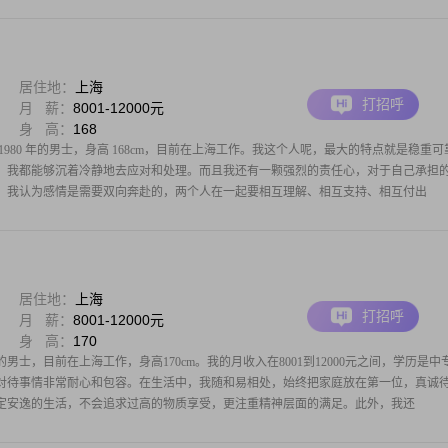
居住地：
上海
打招呼
月 薪：
8001-12000元
身 高：
168
980 年的男士，身高 168cm，目前在上海工作。我这个人呢，最大的特点就是稳重可
，我都能够沉着冷静地去应对和处理。而且我还有一颗强烈的责任心，对于自己承担
。我认为感情是需要双向奔赴的，两个人在一起要相互理解、相互支持、相互付出
居住地：
上海
打招呼
月 薪：
8001-12000元
身 高：
170
的男士，目前在上海工作，身高170cm。我的月收入在8001到12000元之间，学历是中
对待事情非常耐心和包容。在生活中，我随和易相处，始终把家庭放在第一位，真诚
定安逸的生活，不会追求过高的物质享受，更注重精神层面的满足。此外，我还