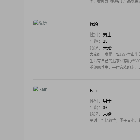
品，看到新出的电子产品就会忍
缘愿
性别：
男士
年龄：
28
婚况：
未婚
大家好，我是一位1997年出生的
生活有自己的追求和态度##30
重健康养生，平时喜欢跑步，
Rain
性别：
男士
年龄：
36
婚况：
未婚
平时工作比较忙，圈子又小，就来