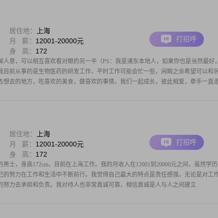
居住地：
上海
打招呼
月 薪：
12001-20000元
身 高：
172
解人意，可以相互喜欢看对眼的另一半（PS：我是浦东本地人，如果你也是当然最好
我目前从事的是生物医药的研发工作，平时工作可能会忙一些，闲暇之余希望可以和
去想去的地方，吃喜欢的美食，做喜欢的事情，我们一起成长，彼此相爱，牵手一直
居住地：
上海
打招呼
月 薪：
12001-20000元
身 高：
172
的男士，身高172cm，目前在上海工作。我的月收入在12001到20000元之间，虽然学
己的努力在工作和生活中不断前行。我觉得自己最大的特点是责任感强，无论是对工
的努力去承担和负责。我对待人也非常真诚可靠，相信真诚是人与人之间建立