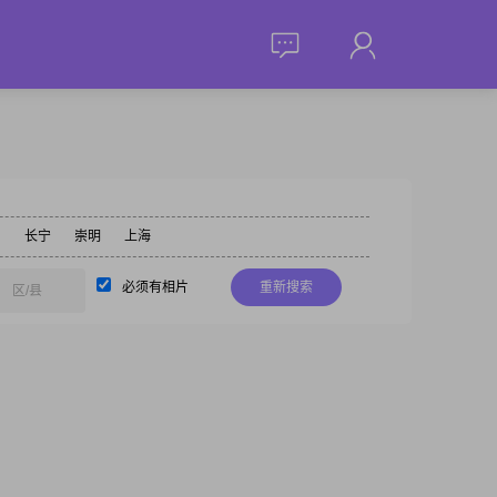
山
长宁
崇明
上海
必须有相片
重新搜索
区/县