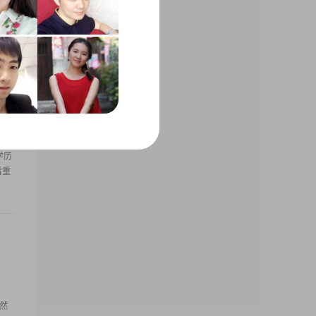
还是
但一
了。
学历
看重
虽然