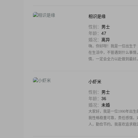
相识是缘
性别：
男士
年龄：
47
婚况：
离异
嗨，你好呀！我是一位出生于 1
在生活中，不管遇到什么事情
情，一定会全力以赴做到最好
小虾米
性别：
男士
年龄：
36
婚况：
未婚
大家好，我是一位1990年出生
我性格稳重可靠，责任感强，
人，勤俭节约。我喜欢追求稳