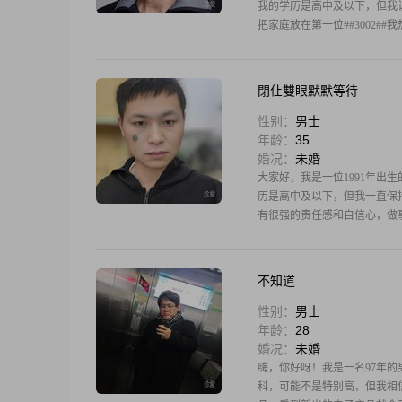
我的学历是高中及以下，但我认
把家庭放在第一位##3002#
閉仩雙眼默默等待
性别：
男士
年龄：
35
婚况：
未婚
大家好，我是一位1991年出生的
历是高中及以下，但我一直保持着
有很强的责任感和自信心，做事情
不知道
性别：
男士
年龄：
28
婚况：
未婚
嗨，你好呀！我是一名97年的男士
科，可能不是特别高，但我相信