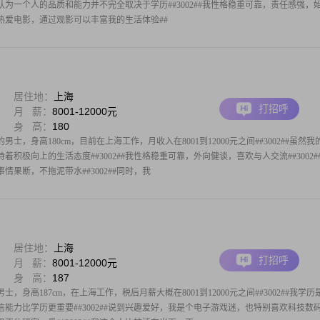
为一个人的品质和能力并不完全取决于学历##3002##我性格稳重可靠，责任感强，
#我热爱电影，通过观影可以丰富我的生活体验##
居住地：
上海
打招呼
月 薪：
8001-12000元
身 高：
180
男士，身高180cm，目前在上海工作，月收入在8001到12000元之间##3002##虽然我
积极向上的生活态度##3002##我性格稳重可靠，外向健谈，喜欢与人交流##3002#
果断，不拖泥带水##3002##同时，我
居住地：
上海
打招呼
月 薪：
8001-12000元
身 高：
187
，身高187cm，在上海工作，税后月薪大概在8001到12000元之间##3002##我学历
能力比学历更重要##3002##说到兴趣爱好，我是个电子游戏迷，也特别喜欢科技数