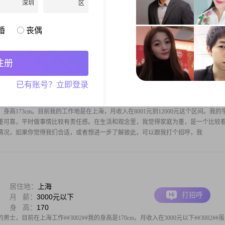
深圳
区
照顾体贴人，热爱家庭，为人忠厚老实。虽然在陌生人面前不善于言表。但在家庭里
一个很和睦家庭。希望对方一定要有修养.有素质的女人。不需要很漂亮的容颜和外表，
不希望她抛头露面，花枝招展，纸醉金迷。更不希望她为一点小事纠缠不休，没完没
婚
丧偶
注册
居住地：
上海
已有账号？立即登录
打招呼
月 薪：
12001-20000元
身 高：
173
，身高173cm。目前我的工作地是在上海，月收入在8001元到12000元这个区间。我的
重可靠，平时做事情比较有责任感。在生活和观念里，我觉得家庭为重，是一个比较
情况，如果你觉得我们合适，或者想进一步了解彼此，可以跟我打个招呼，我
居住地：
上海
打招呼
月 薪：
3000元以下
身 高：
170
士，目前在上海工作##3002##我的身高是170cm，月收入在3000元以下##3002##