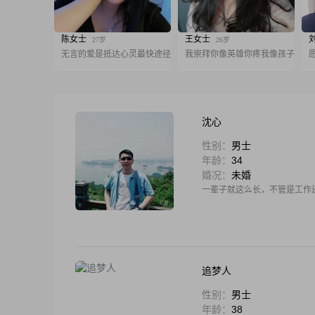
陈女士
王女士
27岁
26岁
无言的爱是抵达心灵最快途径
我崇拜你像英雄你疼我像孩子
沈心
性别：
男士
年龄：
34
婚况：
未婚
一辈子就这么长，不管是工作
追梦人
性别：
男士
年龄：
38