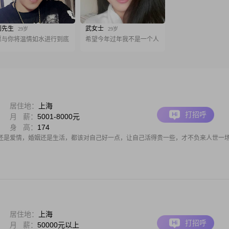
刘先生
武女士
29岁
29岁
愿与你将温情如水进行到底
希望今年过年我不是一个人
居住地：
上海
打招呼
月 薪：
5001-8000元
身 高：
174
还是爱情，婚姻还是生活，都该对自己好一点，让自己活得贵一些，才不负来人世一
居住地：
上海
打招呼
月 薪：
50000元以上