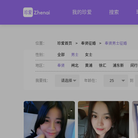
我的珍爱
搜索
位置：
珍爱首页
>
奉贤征婚
>
奉贤男士征婚
性别：
全部
男士
女士
地区：
奉贤
闸北
黄浦
徐汇
浦东新
闵行
我要找：
请选择
年龄在：
25
到