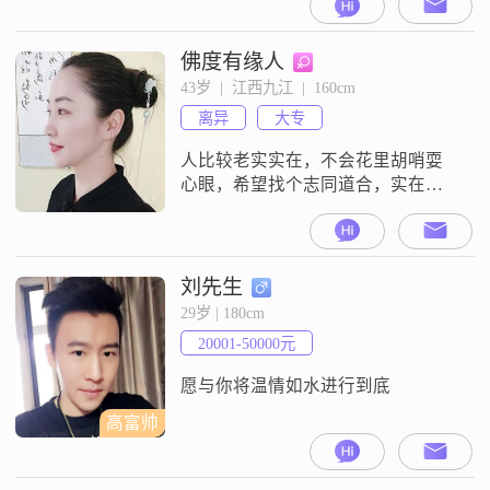
好。
佛度有缘人
43岁  |  江西九江  |  160cm
离异
大专
人比较老实实在，不会花里胡哨耍
心眼，希望找个志同道合，实在的
人，爱好艺术类，田园生活，喜欢
小动物
刘先生
29岁 | 180cm
20001-50000元
愿与你将温情如水进行到底
高富帅