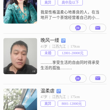
离异
高中及以下
我是性格温柔心地善良的人，在当
地开了一个茶馆经营着自己的小
店，已离异快5年了，现实生活中还
未找到合适的人，所以通过平台是
否遇上有缘人，真心希望对方性格
和善，有内涵，有上进心，本人资
晚风一缕
料相片一切属实，我是诚心诚意的
41岁  |  江西九江  |  170cm
想找一个合拍，三观一致的人，谢
未婚
12001-20000元
谢！
………享受生活的自由同时得承受
生活的孤独………
温柔虐
47岁  |  江西九江  |  175cm
离异
8001-12000元