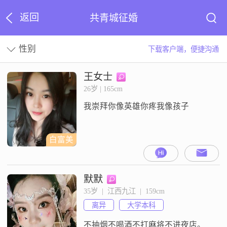
返回
共青城征婚
性别
下载客户端，便捷沟通
王女士
26岁 | 165cm
我崇拜你像英雄你疼我像孩子
白富美
默默
35岁  |  江西九江  |  159cm
离异
大学本科
不抽烟不喝酒不打麻将不进夜店。