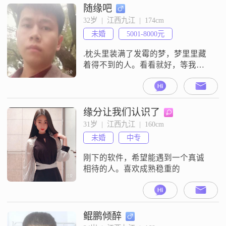
随缘吧
32岁  |  江西九江  |  174cm
未婚
5001-8000元
.枕头里装满了发霉的梦，梦里里藏
着得不到的人。看看就好，等我有
了全部的物质再去娶你可好？
缘分让我们认识了
31岁  |  江西九江  |  160cm
未婚
中专
刚下的软件，希望能遇到一个真诚
相待的人。喜欢成熟稳重的
鲲鹏倾醉