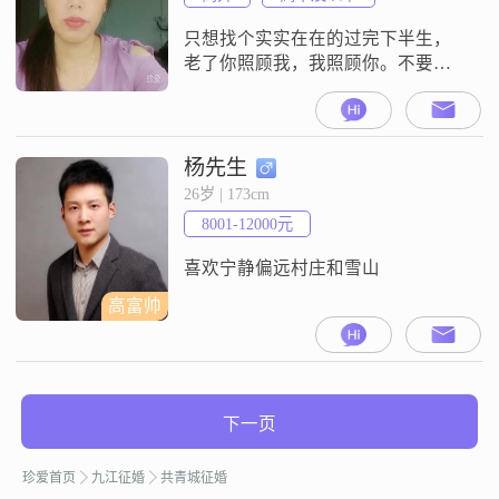
只想找个实实在在的过完下半生，
老了你照顾我，我照顾你。不要计
较那么多
杨先生
26岁 | 173cm
8001-12000元
喜欢宁静偏远村庄和雪山
高富帅
下一页
珍爱首页
九江征婚
共青城征婚