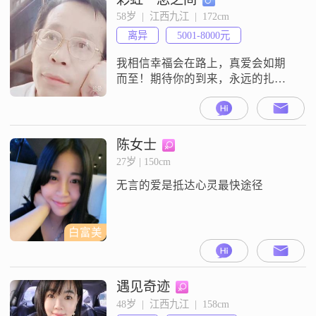
58岁  |  江西九江  |  172cm
离异
5001-8000元
我相信幸福会在路上，真爱会如期
而至！期待你的到来，永远的扎根
于我心中！
陈女士
27岁 | 150cm
无言的爱是抵达心灵最快途径
白富美
遇见奇迹
48岁  |  江西九江  |  158cm