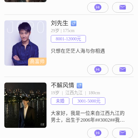
160cm##3002##我目前的工作收入稳
定，在8001到12000元之间##3002##
虽然我的学历是高中及以下，但我
一直保持着独立自信的生活态度，
刘先生
热爱每一天##3002##我特别喜欢跑
29岁 | 175cm
步和健身，这让我保持了良好的身
8001-12000元
体状态和精神面貌##3002##我认
为，健
只想在茫茫人海与你相遇
高富帅
不解风情
19岁  |  江西九江  |  180cm
未婚
3001-5000元
大家好，我是一位来自江西九江的
男士，出生于2006年##3002##我身
高180厘米，体型匀称，外向健谈的
性格让我在与人交往中总能找到共