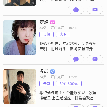
喜欢打台球
梦蝶
53岁  |  江西九江  |  160cm
丧偶
大专
我始终相信，熬尽寒夜，便会夜尽
天明；耐过残冬，就将春暖花开；
看过落英缤纷，更可待繁花似锦
##2026##
凌晨
34岁  |  江西九江  |  178cm
未婚
5001-8000元
希望通过这个平台能够实现，家里
排老三 上面是姐姐，日常喜欢出去
旅游 没事就呆在家里，无不良嗜