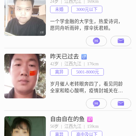
24岁  |  江西九江  |  169cm
未婚
3000元以下
一个学金融的大学生，热爱诗词，
愿同舟听雨碎，撑伞抚君颊。
昨天已过去
42岁  |  江西九江  |  176cm
离异
5001-8000元
岁月催人老转眼奔四了，看见同龄
全家和睦心酸啊，疫情封城关在家
深感孤独，寻真诚过日子的那么难
啊
自由自在的鱼
50岁  |  江西九江  |  159cm
离异
高中及以下