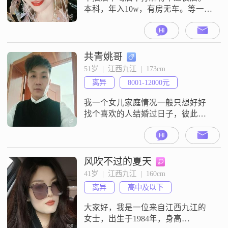
本科，年入10w，有房无车。等一个
人品好、有担当的人。不接受短
择！
共青姚哥
51岁  |  江西九江  |  173cm
离异
8001-12000元
我一个女儿家庭情况一般只想好好
找个喜欢的人结婚过日子，彼此依
靠，一起看斜阳
风吹不过的夏天
41岁  |  江西九江  |  160cm
离异
高中及以下
大家好，我是一位来自江西九江的
女士，出生于1984年，身高