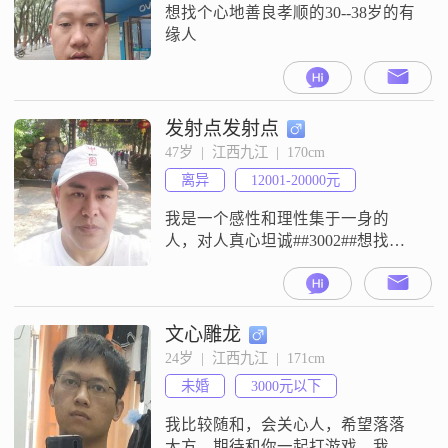
想找个心地善良孝顺的30--38岁的有
缘人
发射点发射点
47岁  |  江西九江  |  170cm
离异
12001-20000元
我是一个感性和理性集于一身的
人，对人真心坦诚##3002##想找个
经济比较宽裕的人，颜值相对来说
还可以，年龄相对较轻
文心雕龙
24岁  |  江西九江  |  171cm
未婚
3000元以下
我比较随和，会关心人，希望落落
大方，期待和你一起打游戏，我也