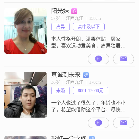
同话题##3002##目前，我在九江有
一份稳定的工作，月收入在3001到
阳光妹
5000元之间，虽然收入不算特别
57岁  |  江西九江  |  158cm
高，但足以让我过上舒适的生活
离异
高中及以下
##3002##我学历是高中及以下，但
我相信，实际工
本人性格开朗，温柔体贴，顾家
型，喜欢运动爱美食，离异独居无
负担，希望找一个人品好，有责任
心的伴侣！
真诚到未来
36岁  |  江西九江  |  178cm
未婚
8001-12000元
一个人也过了很久了，年龄也不小
了，希望能借助这个平台，尽快解
决个人问题。
彩虹一念之间