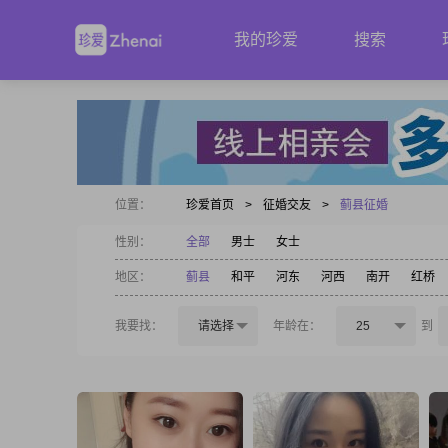
我的珍爱
搜索
位置：
珍爱首页
>
征婚交友
>
蓟县征婚
性别：
全部
男士
女士
地区：
蓟县
和平
河东
河西
南开
红桥
我要找：
请选择
年龄在：
25
到