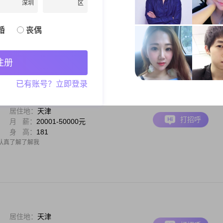
深圳
区
居住地：
天津
打招呼
月 薪：
12001-20000元
身 高：
178
婚
丧偶
生呵护她，没有生离，只有死别##3002##自己经营一个宠物店，还算稳定##3002#
坚信善良是好的，期待另一半的到来，余生只爱一人##3002##刚来，不是会员
注册
已有账号？立即登录
居住地：
天津
打招呼
月 薪：
20001-50000元
身 高：
181
认真了解了解我
居住地：
天津