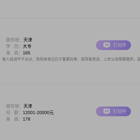
居住地：
天津
打招呼
学 历：
大专
身 高：
165
，做人低调平平淡淡，简简单单过日子重要的事：我带着男孩，上有父母需要赡养，
居住地：
天津
打招呼
月 薪：
12001-20000元
身 高：
178
。