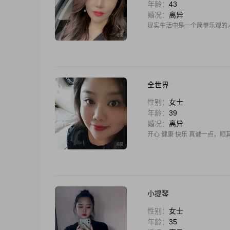
年龄：
43
婚况：
离异
现实生活中是一个简单乐观的
全世界
性别：
女士
年龄：
39
婚况：
离异
开心 健康 快乐 真诚一点，
小提琴
性别：
女士
年龄：
35