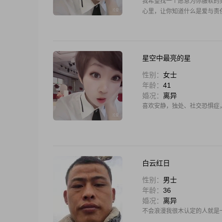
我希望找一个愿意为你服软的
心里，让你知道什么是爱与责
星空中最亮的星
性别：
女士
年龄：
41
婚况：
离异
喜欢安静，独处、社交恐惧症
白云红日
性别：
男士
年龄：
36
婚况：
离异
不会浪漫我很木认定的人就是