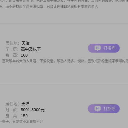
男人，他会事事让着你，把你当孩子般宠爱，在乎你的感受，知悉你的喜好，把你捧
任，而不是找那个遇事没担当，只会让你独自承受所有委屈的男人
居住地：
天津
打招呼
学 历：
高中及以下
身 高：
160
，喜欢跟年龄大的人呆着、不爱说话，跟熟人话多，慢热，喜欢成熟稳重顾家孝顺的
居住地：
天津
打招呼
月 薪：
5001-8000元
身 高：
159
一辈子，只要你不离我就不弃