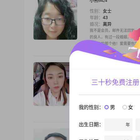
小熊6424
性别：
女士
年龄：
43
婚况：
离异
我不是会员，邮件无法回复，
的良人，有过一段婚姻，但最
我心动的那个他！爱需要包容
若水茗心
性别：
女士
三十秒免费注册
年龄：
44
婚况：
离异
如果让我在这里遇见你，会不
是缘分，茫茫人海两个人的相
我的性别：
男
女
出生日期：
年
雨中人