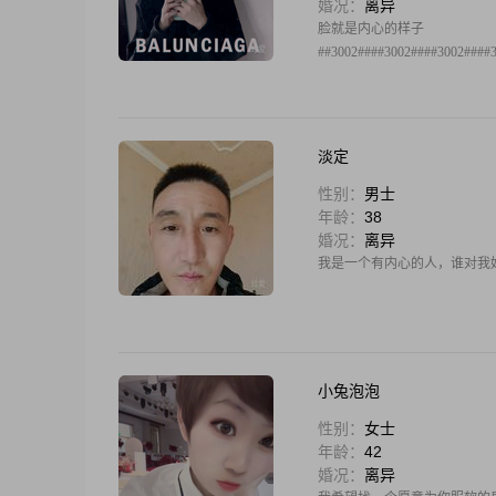
婚况：
离异
脸就是内心的样子
##3002####3002####3002####
淡定
性别：
男士
年龄：
38
婚况：
离异
我是一个有内心的人，谁对我好#
小兔泡泡
性别：
女士
年龄：
42
婚况：
离异