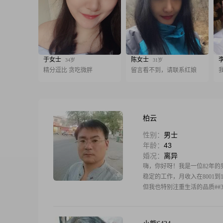
于女士
陈女士
34岁
31岁
精分逗比 贪吃微胖
留言看不到，请联系红娘
柏云
性别：
男士
年龄：
43
婚况：
离异
嗨，你好呀！我是一位82年的男
稳定的工作，月收入在8001到1
但我也特别注重生活的品质##3