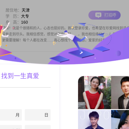
居住地：
天津
打招呼
学 历：
大专
身 高：
160
请谅解！我是个很随和的人，心态也挺好的。首次登录珍爱，也希望在珍爱网找到适
终没有走到尽头。我相信感觉，感觉对就在一起……，我也相信缘分……！希望能遇
，更需要理解！每个人都在改变……真心想找个有责任感，爱家的好男人！
居住地：
天津
 找到一生真爱
打招呼
学 历：
大专
身 高：
163
会是个奇迹呢？曾经幻想过另一半的样子，朦胧而亲切，找寻至今，我才相信，爱情
识相爱，本身就是一种巧合，你会是我的那个巧合吗？
月
日