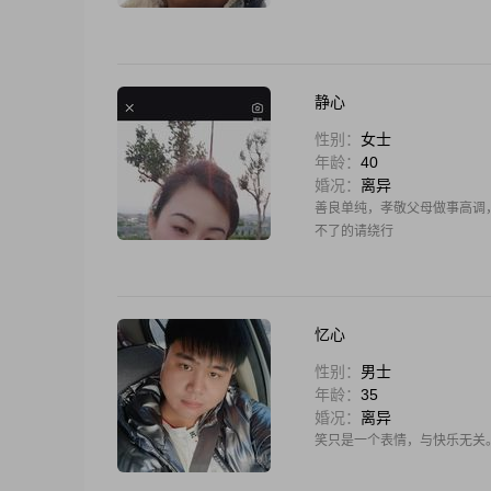
静心
性别：
女士
年龄：
40
婚况：
离异
善良单纯，孝敬父母做事高调
不了的请绕行
忆心
性别：
男士
年龄：
35
婚况：
离异
笑只是一个表情，与快乐无关