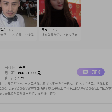
李先生
吴女士
32岁
28岁
我觉得自己应该是一个榴莲
遇到就是缘分，不轻易放弃
居住地：
天津
打招呼
月 薪：
8001-12000元
身 高：
173
士，身高173cm，目前生活在美丽的天津##3002##我是一名大专毕业生，现在有着
2000元之间##3002##我觉得自己是个挺会平衡工作和生活的人呢##3002##工作固然
002##我特别喜欢外出旅行，在旅途中感受