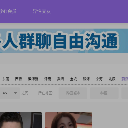
珍心会员
异性交友
东丽
西青
滨海新
津南
武清
宝坻
静海
宁河
北辰
蓟
45
之间
所在地区：
省/直辖市
市/区