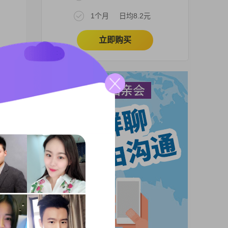
1个月
日均8.2元
立即购买
合我
到让
终究