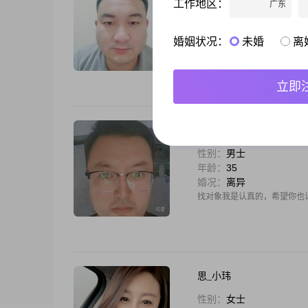
工作地区：
广东
性别：
男士
年龄：
39
婚况：
离异
婚姻状况：
未婚
离
想找一个能走进我心的女孩，用一
人诚实，心中依然是一方净土，
立即
海绵叔叔
性别：
男士
年龄：
35
婚况：
离异
找对象我是认真的，希望你也
思_小玮
性别：
女士