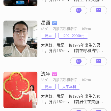
阿拉善盟##3002##我的月收入在
12001到20000元之间，虽然不是特
别高，但足以让我过上稳定的生活
##3002##我拥有大专学历，在这个
星语
竞争激烈的社会中，我一直在努力
46岁  |  内蒙古呼和浩特  |  169cm
提升自己##3002##我性格幽默风
离异
12001-20000元
趣，总是能给人带来欢笑##3002##
我
大家好，我是一位1979年出生的男
士，身高169cm，目前在呼和浩特工
作##3002##我的月收入在12001到
20000元之间，拥有大学本科学历
##3002##我性格随和，容易相处，
给人一种稳重的感觉，朋友们都认
流年
为我很可靠##3002##在生活中，我
36岁  |  内蒙古呼和浩特  |  162cm
比较喜欢自己动手做一些美食，尤
离异
大学本科
其是家常菜##3002##我觉得烹饪不
大家好，我是一位1989年出生的女
士，身高162cm，目前居住在美丽的
呼和浩特##3002##我拥有大学本科