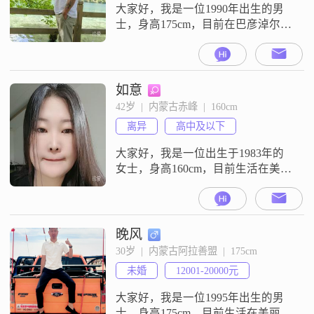
稳重可靠，责任
大家好，我是一位1990年出生的男
士，身高175cm，目前在巴彦淖尔工
作##3002##我的月收入在10000元以
上，拥有大专学历##3002##在性格
方面，我自认为稳重可靠，责任感
强，活在当下，追求事业成功的同
如意
时也非常注重生活品质##3002##我
42岁  |  内蒙古赤峰  |  160cm
有一些兴趣爱好，喜欢电子游戏和
离异
高中及以下
看电影，这些活动能让我放松心
情，享受休闲
大家好，我是一位出生于1983年的
女士，身高160cm，目前生活在美丽
的赤峰##3002##我的月收入在12001
到20000元之间，虽然学历是高中及
以下，但我一直保持着积极向上的
生活态度##3002##我性格开朗，总
晚风
是爱笑，善于理解他人的感受，也
30岁  |  内蒙古阿拉善盟  |  175cm
懂得善解人意##3002##生活中，我
未婚
12001-20000元
非常独立且自信，追求精致的生活
方式
大家好，我是一位1995年出生的男
士，身高175cm，目前生活在美丽的