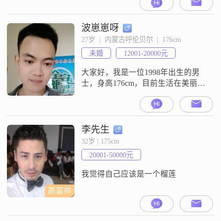
学历，在一家不错的公司工作，月
收入在8001到12000元之间##3002##
我性格独立自信，相信自己能够处
波崽崽呀
理生活中的各种挑战##3002##平时
27岁  |  内蒙古呼伦贝尔  |  176cm
我是一个开朗爱笑的人，喜欢用笑
未婚
12001-20000元
容来面对生活中的每一天##3002#
大家好，我是一位1998年出生的男
士，身高176cm，目前生活在美丽的
呼伦贝尔##3002##我的月收入在
12001到20000元之间，虽然不是特
别高，但也能保证生活的基本需求
##3002##我拥有大专学历，在这个
李先生
快节奏的社会中，我更注重的是稳
32岁 | 175cm
定与踏实##3002##性格方面，我比
20001-50000元
较随和，容易与人相处##3002##我
我觉得自己应该是一个榴莲
高富帅