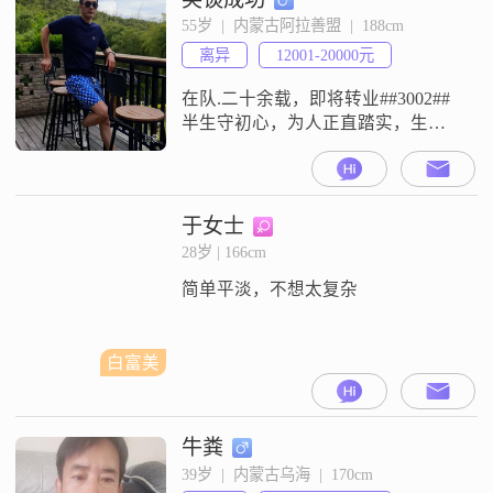
面，我果断干脆，做事从不拖泥带
55岁  |  内蒙古阿拉善盟  |  188cm
水##3002##在生活中，我非常注重
离异
12001-20000元
健康管理，每天都会进行跑步健
身，保
在队.二十余载，即将转业##3002##
半生守初心，为人正直踏实，生活
简单自律##3002##性格沉稳内敛，
重情专一##3002##诚觅善良顾家之
人，三观相合，平淡相守，共赴安
稳余生##3002####d83d####de03##
于女士
28岁 | 166cm
简单平淡，不想太复杂
白富美
牛粪
39岁  |  内蒙古乌海  |  170cm