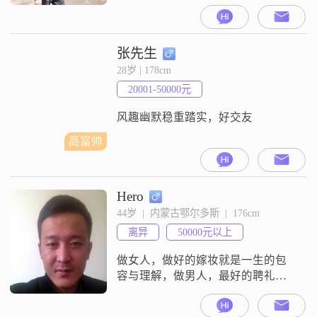
柔女性同胞 地区不限
张先生
28岁 | 178cm
20001-50000元
风趣幽默稳重踏实，好交友
高富帅
Hero
44岁  |  内蒙古鄂尔多斯  |  176cm
离异
50000元以上
做女人，做好的嫁妆就是一生的包
容与理解，做男人，最好的聘礼就
是一生的迁就与呵护，喜欢是棋逢
对手，爱是甘拜下风，喜欢是乍见