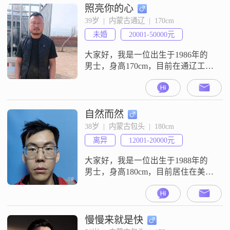
照亮你的心
39岁  |  内蒙古通辽  |  170cm
未婚
20001-50000元
大家好，我是一位出生于1986年的
男士，身高170cm，目前在通辽工作
##3002##我的月收入在20001到
50000元之间，拥有大专学历
##3002##在性格方面，我自认为是
一个稳重可靠的人，待人真诚，非
自然而然
常追求事业上的成功##3002##我认
38岁  |  内蒙古包头  |  180cm
为相互尊重和包容理解是人际交往
离异
12001-20000元
中非常重要的原则，这也体现在我
的日常生活中#
大家好，我是一位出生于1988年的
男士，身高180cm，目前居住在美丽
的包头##3002##我拥有大学本科学
历，在工作中勤奋努力，月收入在
12001到20000元之间##3002##我性
格真诚可靠，责任感强，对待工作
慢慢来就是快
和家庭都有着认真负责的态度