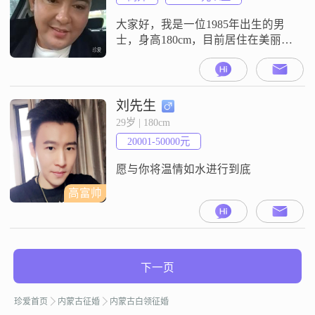
实的后盾##3002##我为人随和，容
易相处，
大家好，我是一位1985年出生的男
士，身高180cm，目前居住在美丽的
巴彦淖尔##3002##我的月收入超过
50000元，拥有大专学历##3002##在
性格方面，我自认为稳重可靠，责
任感强，对于生活和工作都有着严
刘先生
谨的态度##3002##我热爱生活，幽
29岁 | 180cm
默风趣，能够在轻松愉快的氛围中
20001-50000元
与人相处##3002##我务实踏实，不
喜
愿与你将温情如水进行到底
高富帅
下一页
珍爱首页
内蒙古征婚
内蒙古白领征婚