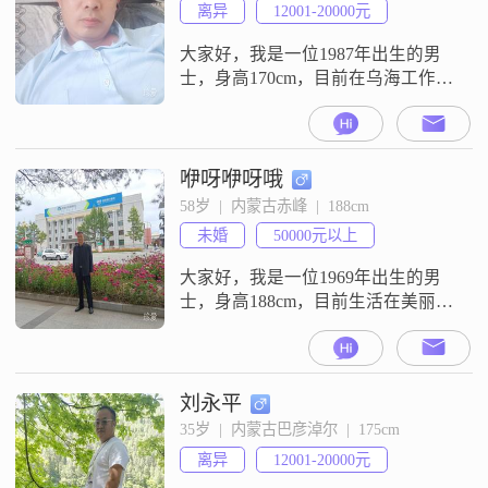
离异
12001-20000元
大家好，我是一位1987年出生的男
士，身高170cm，目前在乌海工作
##3002##我的月收入在12001到
20000元之间，拥有大学本科学历
##3002##我觉得自己是一个自信果
断的人，在面对生活中的各种挑战
咿呀咿呀哦
时，能够迅速做出决策并付诸行动
58岁  |  内蒙古赤峰  |  188cm
##3002##同时，我有着强烈的责任
未婚
50000元以上
感，无论是对工作还是对家庭，都
会尽心尽力去
大家好，我是一位1969年出生的男
士，身高188cm，目前生活在美丽的
赤峰##3002##我的月收入在5001到
8000元之间，虽然不是特别高，但
也能保证生活的稳定和舒适
##3002##我拥有中专学历，在这个
刘永平
快速发展的社会中，可能显得有些
35岁  |  内蒙古巴彦淖尔  |  175cm
普通，但我相信，学历并不是衡量
离异
12001-20000元
一个人的唯一标准##3002##我性格