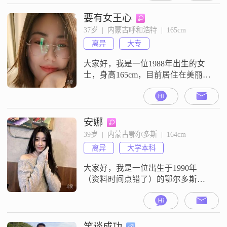
之欢，爱是久处不厌，喜欢是心血
来潮，爱是念念不忘，女人就要厚
要有女王心
德载物，男人就的自强不息，落日
37岁  |  内蒙古呼和浩特  |  165cm
晚风是尽头，人生下半场还有多少
离异
大专
自由。
大家好，我是一位1988年出生的女
士，身高165cm，目前居住在美丽的
呼和浩特##3002##我拥有大专学
历，在职场上打拼多年，现在月收
入已超过50000元，经济上比较独立
##3002##性格方面，我自认为是一
安娜
个独立自信的人，喜欢自己做决
39岁  |  内蒙古鄂尔多斯  |  164cm
定，也敢于承担后果##3002##同
离异
大学本科
时，我也非常善解人意，能够理解
和尊重他人的想法
大家好，我是一位出生于1990年
（资料时间点错了）的鄂尔多斯女
士##3002##身高163厘米，拥有大学
本科学历##3002##目前，我的月收
入在8000到12000元之间，经济独
立，能够自给自足##3002##性格方
笑谈成功