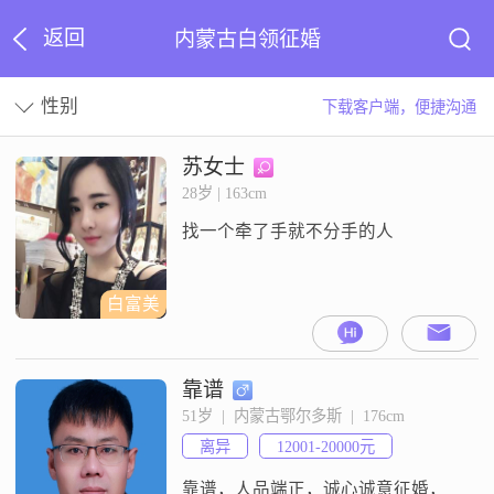
返回
内蒙古白领征婚
性别
下载客户端，便捷沟通
苏女士
28岁 | 163cm
找一个牵了手就不分手的人
白富美
靠谱
51岁  |  内蒙古鄂尔多斯  |  176cm
离异
12001-20000元
靠谱，人品端正，诚心诚意征婚，