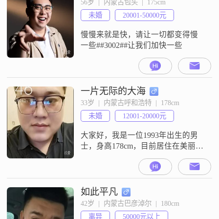
56岁  |  内蒙古包头  |  175cm
##3002##我一直追求事业上的成
未婚
20001-50000元
功，希望能够通过自己的努力为社
会做出贡献，
慢慢来就是快，请让一切都变得慢
一些##3002##让我们加快一些
一片无际的大海
33岁  |  内蒙古呼和浩特  |  178cm
未婚
12001-20000元
大家好，我是一位1993年出生的男
士，身高178cm，目前居住在美丽的
呼和浩特##3002##我的月收入在
12001到20000元之间，拥有大学本
科学历##3002##在性格方面，我自
认为真诚可靠，始终把家庭放在首
如此平凡
位，认为家是生活的港湾，无论外
42岁  |  内蒙古巴彦淖尔  |  180cm
面的世界如何变化，家永远是最坚
离异
50000元以上