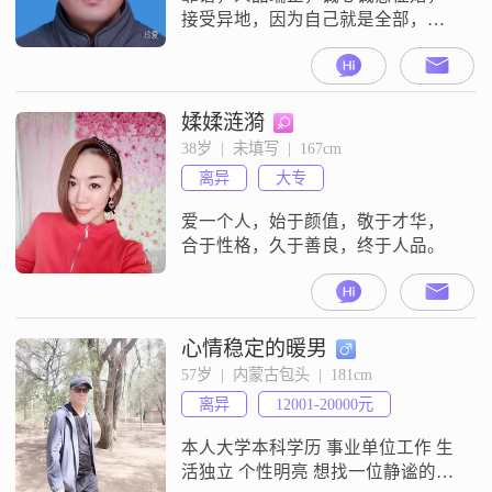
接受异地，因为自己就是全部，退
休后可以协商定居哪里生活养老，
没退休之前，假期多休假多，如果
是异地，大概率是异地，可以来回
跑跑，无所谓的，我身体健康显年
媃媃涟漪
轻，所以果断来此征婚，相信勇敢
38岁  |  未填写  |  167cm
的人提前享受生活##3002##
离异
大专
爱一个人，始于颜值，敬于才华，
合于性格，久于善良，终于人品。
心情稳定的暖男
57岁  |  内蒙古包头  |  181cm
离异
12001-20000元
本人大学本科学历 事业单位工作 生
活独立 个性明亮 想找一位静谧的温