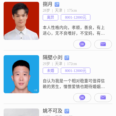
捌月
28岁  |  天津  |  175cm
离异
8001-12000元
本人性格内向，孝顺，善良，有上
进心，无不良嗜好，不宝妈，有时
候也不善于表达，希望能在这里找
到一个不错的人，在社会和生活中
不内向，我也不知道为什么，有过
很多挫折，还在努力生活，改变命
隔壁小刘
运，不想平淡活着，我曾经有过45
29岁  |  天津  |  172cm
天的婚姻，因婚姻没谈妥最终选择
未婚
8001-12000元
和平离婚，也没在一起住过，就领
个证什么都没有办闪离，本人没照
自认为我是一个相对稳重可值得信
片那么好看，都是美
赖的男生，憧憬爱情也期待婚姻，
我希望未来的她是一位乐观开朗并
热爱生活的女孩，当然也要真诚
##3001##善解人意，笑起来甜甜的
那就再好不过了
姚不可及