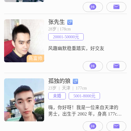
183cm##3002##我的月收入在8001到
12000元之间，目前从事一份稳定的
工作##3002##虽然我的学历是中
专，但我一直在努力提升自己，不
张先生
断学习新知识，以更好地适应社会
28岁 | 178cm
和工作的需求##3002##我性格稳重
20001-50000元
可靠，外向健谈，喜欢与人交流
##3002##在日
风趣幽默稳重踏实，好交友
高富帅
孤独的狼
23岁  |  天津  |  177cm
未婚
5001-8000元
嗨，你好呀！我是一位来自天津的
男士，出生于 2002 年，身高 177cm
呢##3002##我现在一个月能挣 5001 -
8000 元，在咱们这片儿也算努力打