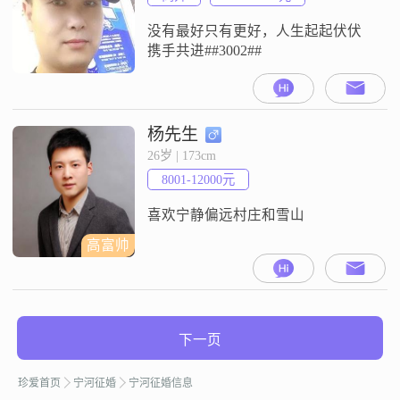
没有最好只有更好，人生起起伏伏
携手共进##3002##
杨先生
26岁 | 173cm
8001-12000元
喜欢宁静偏远村庄和雪山
高富帅
下一页
珍爱首页
宁河征婚
宁河征婚信息