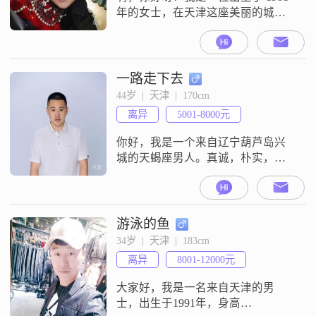
年的女士，在天津这座美丽的城市
生活##3002##我身高 163cm，有着
中专的学历##3002##目前我的月收
入在 3001 - 5000 元之间##3002##我
觉得自己是个挺不错的人##3002##
一路走下去
我很善解人意，能理解和感受别人
44岁  |  天津  |  170cm
的心情；性格开朗爱笑，总是能给
离异
5001-8000元
身边的人带来快乐#
你好，我是一个来自辽宁葫芦岛兴
城的天蝎座男人。真诚，朴实，顾
家，孝顺，多愁善感是我的特性。
游泳的鱼
34岁  |  天津  |  183cm
离异
8001-12000元
大家好，我是一名来自天津的男
士，出生于1991年，身高