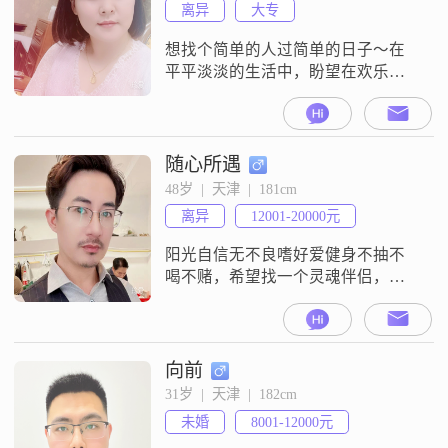
离异
大专
想找个简单的人过简单的日子～在
平平淡淡的生活中，盼望在欢乐的
每个瞬间都有你的影子
随心所遇
48岁  |  天津  |  181cm
离异
12001-20000元
阳光自信无不良嗜好爱健身不抽不
喝不赌，希望找一个灵魂伴侣，白
头偕老##3002##
向前
31岁  |  天津  |  182cm
未婚
8001-12000元