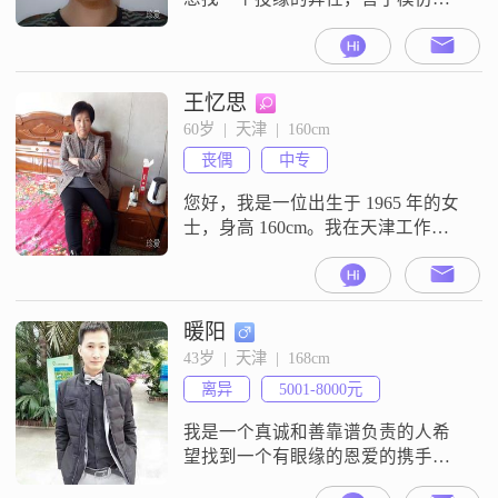
歌，画素描画，希望寻找一位内心
善良，性格开朗的异性##3002##
王忆思
60岁  |  天津  |  160cm
丧偶
中专
您好，我是一位出生于 1965 年的女
士，身高 160cm。我在天津工作，
收入方面每月在 3001 - 5000 元。我
的学历是中专。我觉得自己最大的
特点就是善解人意，能理解和体谅
他人的想法和感受。在与人相处
暖阳
时，我始终真诚可靠，从不说谎骗
43岁  |  天津  |  168cm
人，也绝不敷衍了事。对我来说，
离异
5001-8000元
家庭是无比重要的，家庭优先是我
一直坚守的原则。我生活
我是一个真诚和善靠谱负责的人希
望找到一个有眼缘的恩爱的携手一
起过美好日子的女人