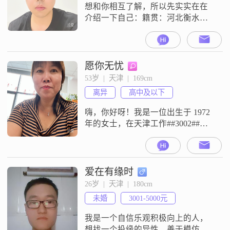
想和你相互了解，所以先实实在在
介绍一下自己：籍贯：河北衡水年
龄：94，属狗，射手座♐️工作：大学
专业是生产过程自动化，16年毕业
后一个偶然的原因去了北京，在链
家工作，当时没想那么多，觉得这
愿你无忧
行业挣得多，自由自在的挺好。后
53岁  |  天津  |  169cm
来由于疫情，大环境下滑，挣钱少
离异
高中及以下
了，再加上年龄大了，身边的人成
双成对，也想着能找到一个契合的
嗨，你好呀！我是一位出生于 1972
另一半，并且
年的女士，在天津工作##3002##我
的身高大概 169cm，每个月的收入
在 3001 - 5000 元左右，学历是高中
及以下##3002##我觉得自己是个挺
不错的人##3002##性格方面，我温
爱在有缘时
柔体贴，善解人意，总是希望能多
26岁  |  天津  |  180cm
理解他人一些##3002##平时我开朗
未婚
3001-5000元
爱笑，乐观积极的态
我是一个自信乐观积极向上的人，
想找一个投缘的异性，善于模仿唱