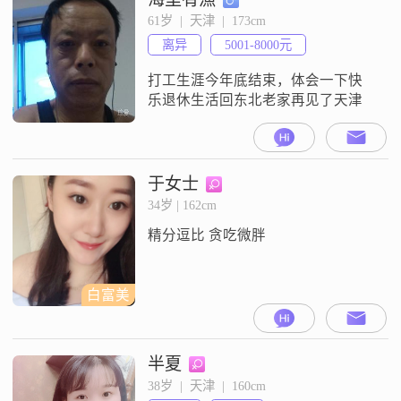
61岁  |  天津  |  173cm
离异
5001-8000元
打工生涯今年底结束，体会一下快
乐退休生活回东北老家再见了天津
于女士
34岁 | 162cm
精分逗比 贪吃微胖
白富美
半夏
38岁  |  天津  |  160cm