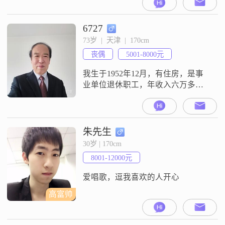
6727
73岁  |  天津  |  170cm
丧偶
5001-8000元
我生于1952年12月，有住房，是事
业单位退休职工，年收入六万多。
俩女儿出嫁，本人身体健康，无不
良习惯，（丧偶）真诚觅1959年～
1964年出生的，人品好，身体健
康，知书达礼，能互敬，互爱，互
朱先生
勉，有缘女士。身为男士让妻子幸
30岁 | 170cm
福是责任，还要具备有能力。（真
8001-12000元
诚提示：凡给我发信息的女士最好
要在我要求的年龄范围）谢谢理
爱唱歌，逗我喜欢的人开心
解！
高富帅