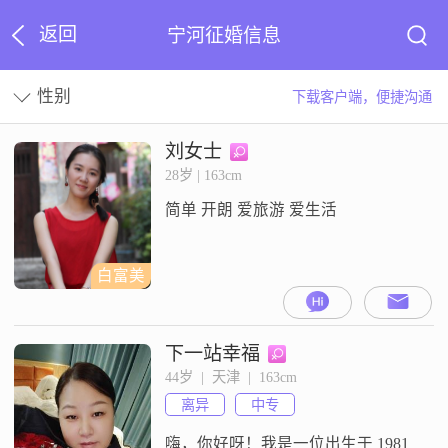
返回
宁河征婚信息
性别
下载客户端，便捷沟通
刘女士
28岁 | 163cm
简单 开朗 爱旅游 爱生活
白富美
下一站幸福
44岁  |  天津  |  163cm
离异
中专
嗨，你好呀！我是一位出生于 1981