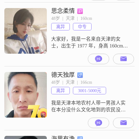
拼着##3002##我这人没什么花里胡
哨的，就想找个人好好过日子
思念柔情
##3002##我特别喜欢有仪式感的东
48岁  |  天津  |  160cm
西，比如纪念日的精心安排
离异
中专
##3002##我还爱摄影摄像，
大家好，我是一名来自天津的女
士，出生于 1977 年，身高 160cm。
我的月收入在 3001 - 5000 元之间，
学历是中专。我性格温柔体贴，很
能理解他人的感受，在与人相处时
总是愿意站在对方的角度思考问
德天独厚
题。我喜欢享受当下的生活，用心
48岁  |  天津  |  166cm
去感受每一个平凡日子里的小确
离异
3001-5000元
幸。无论是清晨的第一缕阳光，还
是傍晚的一杯热茶，都能让我
我是天津本地农村人带一男孩人实
在本分没什么文化地到的农民没什
么本事就靠自己一双勤劳双手双脚
赚钱养家糊口能接受我的可以了解
一下介意的就绕行吧谢谢！
海里有漁