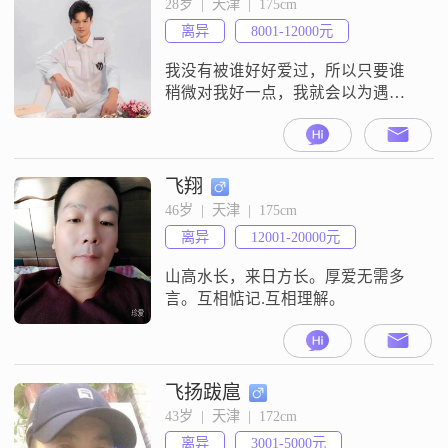
28岁  |  天津  |  175cm
离异
8001-12000元
我没有被谁好好爱过，所以只要谁
稍微对我好一点，我就会以为遇到
了对的人，如果我打扰到你很抱
歉，对不起，老家是河北邯郸的，
现在在天津工作，本人承诺，有上
进心，不花天酒地，抽烟有度喝酒
飞翔
有量，不闹事，不泡吧，专一，平
46岁  |  天津  |  175cm
时生活接触异性几乎为零，月薪
离异
12001-20000元
9000，打算在天津定居，想找一个
对的人，会是你吗？非诚勿扰
山高水长，来日方长。厚爱无需多
言。互相惦记.互相理解。
飞扬跋扈
43岁  |  天津  |  172cm
离异
3001-5000元