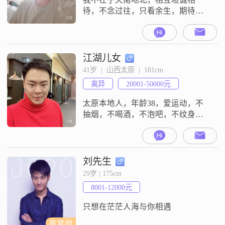
待，不念过往，只看余生，期待你
的出现，让我们一路同行。喜欢旅
行，看书，户外我目前是在太原这
边工作生活，关于我的性格，身边
朋友的评价是稳重可靠，属于内向
江湖儿女
性格，平时遇到事情也能从容的解
41岁  |  山西太原  |  181cm
决。
离异
20001-50000元
太原本地人，年龄38，爱运动，不
抽烟，不喝酒，不泡吧，不纹身，
生活简单，体贴靠谱，会做饭。爱
旅游，骑行，徒步，爬山。希望对
方性格乐观开朗，温柔顾家，彼此
相守，共同发现生活的美好。如果
刘先生
有共同的爱好再好不过了😁无负
29岁 | 175cm
债，无负担。
8001-12000元
只想在茫茫人海与你相遇
高富帅