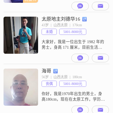
太原地主刘德华16
43岁  |  山西太原  |  170cm
未婚
5001-8000元
大家好，我是一位出生于 1982 年的
男士，身高 171 厘米，目前生活在
太原。我拥有大专学历，在这座城
市努力打拼着。我性格方面比较幽
默风趣，总是能给身边的人带来欢
乐。而且我很自信果断，遇到事情
海哥
不会犹豫不决。我是外向健谈的类
56岁  |  山西太原  |  180cm
型，与人交流没有障碍，能迅速拉
丧偶
5001-8000元
近和别人的距离。生活中我乐观积
极，无论面对何种困难都能保持良
你好，我是1970年出生的男士，身
好的心
高180cm，现在在太原工作，学历是
中专，月收入在5001到8000元之间
##3002##我的性格比较稳重可靠，