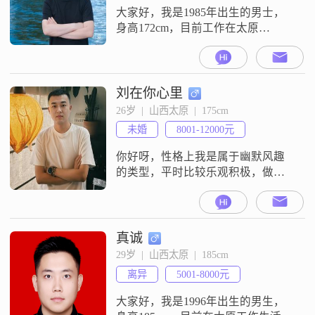
大家好，我是1985年出生的男士，
身高172cm，目前工作在太原
##3002##我的学历是大学本科，月
收入在50000元以上##3002##关于我
的性格，熟悉我的朋友觉得我是一
个稳重可靠的人，同时责任感也比
刘在你心里
较强##3002##平时为人随和，比较
26岁  |  山西太原  |  175cm
好相处##3002##我是一个重视家庭
未婚
8001-12000元
的人，认为家庭是生活的重心
##3002
你好呀，性格上我是属于幽默风趣
的类型，平时比较乐观积极，做事
成熟稳重，自认责任感也比较强
##3002##对于生活，我一直在追求
事业成功，同时也很看重平衡工作
与生活的关系##3002##现在在太原
真诚
工作生活##3002##平时的休闲时
29岁  |  山西太原  |  185cm
间，我喜欢美食探店，也爱外出旅
离异
5001-8000元
行，觉得这些都是放松和体验世界
的好方式##3002##来到这
大家好，我是1996年出生的男生，