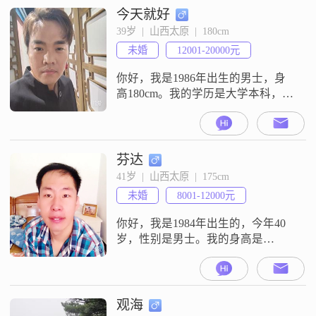
今天就好
39岁  |  山西太原  |  180cm
未婚
12001-20000元
你好，我是1986年出生的男士，身
高180cm。我的学历是大学本科，现
在在太原工作，月收入在12001到
20000元之间。我是一个稳重可靠的
人，平时性格幽默风趣，也比较自
信果断。我属于外向健谈的类型，
芬达
责任感强，平时心态乐观积极。在
41岁  |  山西太原  |  175cm
与人相处时，我表现得耐心包容，
未婚
8001-12000元
性格成熟稳重，随和易相处，并且
真诚可靠。我希望在这里遇到合适
你好，我是1984年出生的，今年40
岁，性别是男士。我的身高是
175cm。我的工作地在太原，我的月
收入在5001元到8000元这个区间。
我是一个成熟稳重的人，平时性格
随和，比较容易相处。对待生活和
观海