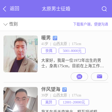
返回
太原男士征婚
性别
下载客户端，便捷沟通
暖男
41岁  |  山西太原  |  175cm
丧偶
5001-8000元
大家好，我是一位1972年出生的男
士，身高175cm，目前在上海工作，
月收入在8001到12000元之间。我拥
有大专学历，性格乐观积极，成熟
稳重，真诚可靠，注重健康养生。
我追求事业成功，责任感强，喜欢
伴风望海
规划未来。平时我喜欢外出旅行，
39岁  |  山西太原  |  177cm
健身增肌，还有登山徒步等活动。
离异
12001-20000元
我认为旅行可以开阔眼界，健身可
以保持身体健康，登山徒步则能锻
我不在乎天南地北，相互坦诚相