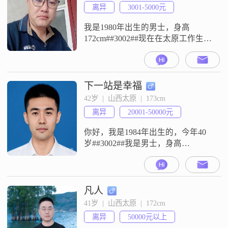
易相处，情绪比较稳定，平时喜欢
离异
3001-5000元
活在当下，觉得开心最重要
##3002##在运
我是1980年出生的男士，身高
172cm##3002##现在在太原工作生
活，学历是高中及以下，月收入在
3001到5000元这个范围##3002##我
这个人性格随和，平时比较好相处
##3002##做事情比较实在，是那种
下一站是幸福
活在当下的人，不喜欢想太远太复
42岁  |  山西太原  |  173cm
杂的事##3002##平时在家喜欢做菜
离异
20001-50000元
烹饪，也愿意出去走走，外出旅行
看看不
你好，我是1984年出生的，今年40
岁##3002##我是男士，身高
173cm##3002##目前我的工作地在太
原，月收入在20001元到50000元之
间##3002##我的学历是硕士
##3002##大家看资料可能会觉得信
凡人
息比较简单，那我就把我知道的列
41岁  |  山西太原  |  172cm
出来##3002##我的特征里写着稳重
离异
50000元以上
可靠，责任感强，还有乐观积极#