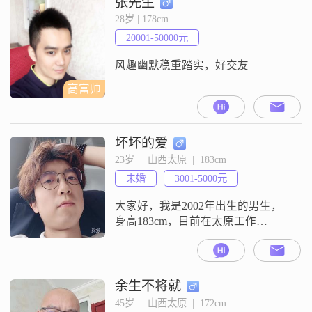
张先生
一个勤俭节约的人，生活里习惯合
28岁 | 178cm
理规划开支##3002##我有咖啡品鉴
20001-50000元
这个特点，也喜欢登山徒步这类活
动
风趣幽默稳重踏实，好交友
高富帅
坏坏的爱
23岁  |  山西太原  |  183cm
未婚
3001-5000元
大家好，我是2002年出生的男生，
身高183cm，目前在太原工作
##3002##我的学历是大专，月收入
在3001到5000元之间##3002##关于
我的性格，大家说我幽默风趣，平
时比较自信果断，也很有耐心，包
余生不将就
容心强##3002##我这个人随和，容
45岁  |  山西太原  |  172cm