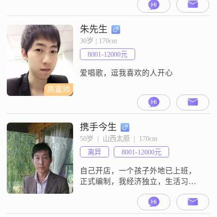
华！
朱先生
30岁 | 170cm
8001-12000元
爱唱歌，逗我喜欢的人开心
高富帅
携手今生
50岁  |  山西太原  |  170cm
离异
8001-12000元
自己开店，一个孩子外地已上班，
正式编制，我经济独立，生活习惯
良好。太原独自生活，希望能遇到
知己，共度余生。