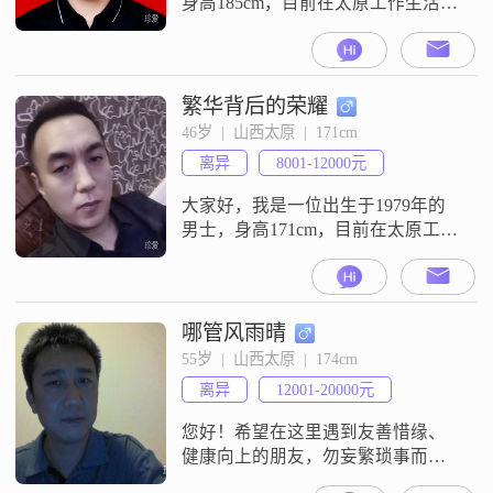
身高185cm，目前在太原工作生活
##3002##我的学历是大学本科，月
收入在5001到8000元之间##3002##
我的性格比较稳重可靠，平时算是
个自信果断的人，外向健谈，乐观
繁华背后的荣耀
积极##3002##在相处中，我觉得相
46岁  |  山西太原  |  171cm
互尊重##3001##真诚相待很重要，
离异
8001-12000元
也一直相信感情需要双向奔赴，所
以
大家好，我是一位出生于1979年的
男士，身高171cm，目前在太原工
作。我的月收入在12001到20000元
之间，拥有大专学历。在生活和工
作上，我一直保持着稳重可靠的态
度，责任感强，对待每一件事都会
哪管风雨晴
尽心尽力去完成。我性格乐观积
55岁  |  山西太原  |  174cm
极，面对困难和挑战总能保持积极
离异
12001-20000元
的心态去应对。我非常追求事业成
功，希望能在自己的领域里不断进
您好！希望在这里遇到友善惜缘、
步，
健康向上的朋友，勿妄繁琐事而自
扰。且将新火试新茶，诗酒趁年