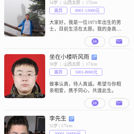
工作，我始终抱着乐观积极的态
54岁  |  山西太原  |  172cm
度。我希望通过这里，能遇到一位
离异
8001-12000元
合适的女士，两个人可以互相了
解，一起交流。如果你对我这些基
大家好，我是一位1971年出生的男
本情况觉
士，目前生活在太原。我的身高是
172厘米，月收入在5001到8000元之
间，学历为大专。我对生活的态度
是活在当下，尽量享受每一刻的美
好。性格方面，我比较随和，容易
坐在小楼听风雨
与人相处，不喜欢过于复杂的人际
38岁  |  山西太原  |  173cm
关系。平时我喜欢探索美食，尤其
离异
5001-8000元
是各种特色小吃和地方美食，我觉
得品尝不同的美食也是一种不错的
做事认真，待人真诚。希望与你相
体验
亲相爱，携手同心，共渡此生。
李先生
32岁 | 175cm
20001-50000元