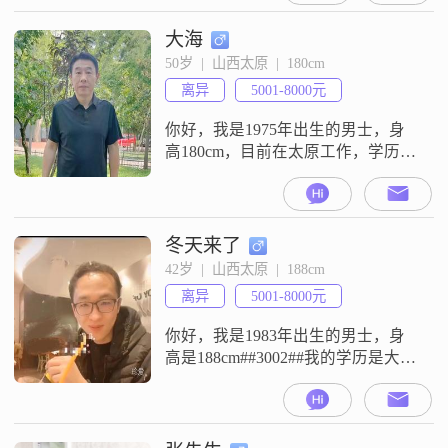
平时做事情自信果断，也很有耐
心，能够包容不同的意见##3002##
大海
身边的人都觉得我成熟稳重，我自
50岁  |  山西太原  |  180cm
己也很认同这一点##3002##我是一
离异
5001-8000元
个独立自主的人，责任感比较强，
做任何事情
你好，我是1975年出生的男士，身
高180cm，目前在太原工作，学历是
大专，月收入在5001到8000元之间
##3002##我的性格比较稳重可靠，
平时外向健谈，也很有耐心，对人
和事都比较包容，随和易相处
冬天来了
##3002##平时生活里我比较勤俭节
42岁  |  山西太原  |  188cm
约，对待感情和相处我都坚持真诚
离异
5001-8000元
相待，也希望彼此能多些包容和理
解##3002##业
你好，我是1983年出生的男士，身
高是188cm##3002##我的学历是大
专，目前的工作地在太原，月收入
在5001到8000元这个范围##3002##
我的性格特征里包含稳重可靠，平
时做事情比较踏实##3002##我也是