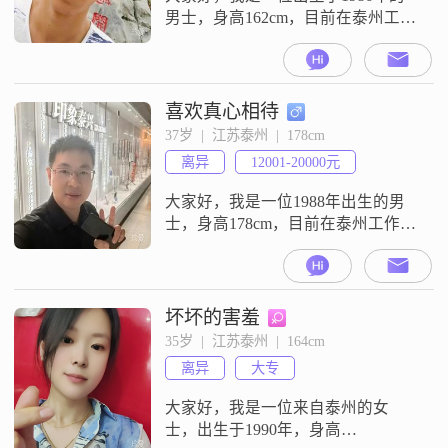
男士，身高162cm，目前在泰州工作
##3002##我的月收入在8001到12000
元之间，学历为高中及以下
##3002##我性格耐心包容，随和易
相处，非常重视家庭，喜欢活在当
喜欢真心相待
下，享受生活的每一刻##3002##我
37岁  |  江苏泰州  |  178cm
热爱烹饪，尤其喜欢在闲暇时为家
离异
12001-20000元
人和朋友准备美味的饭菜##3002##
我认
大家好，我是一位1988年出生的男
士，身高178cm，目前在泰州工作
##3002##我的月收入在12001到
20000元之间，拥有大学本科学历
##3002##我性格稳重可靠，做事自
信果断，注重健康养生和生活品质
坏坏的害羞
##3002##平时我喜欢看电影，也喜
35岁  |  江苏泰州  |  164cm
欢外出旅行，通过健身来增肌
离异
大专
##3002##我认为一段好的感情应该
是双向奔
大家好，我是一位来自泰州的女
士，出生于1990年，身高