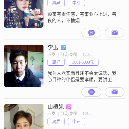
离异
中专
顾家有责任感，有事业心上进，善
良的人，不抽烟
李玉
39岁  |  江苏泰州  |  170cm
离异
3001-5000元
我为人老实而且还不会太说话，我
心目种的伴侣是要孝顺，要讲卫
生，要能下厨房，要包容我
山楂果
37岁  |  江苏泰州  |  161cm
离异
中专