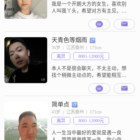
我是一个开朗大方的女生，喜欢别
人叫我丫头，希望对方有主见，有
责任！善良！年纪方面嘛！成熟一
点吧，这样可以多一点包容，我有
点小任性哦！（不是无理取闹型
哦！?你信眼缘吗？反正我信！）
天青色等烟雨
36岁  |  江苏泰州  |  173cm
离异
8001-12000元
本人不是很会聊天，不太主动，想
找个稍微主动点的，希望能相互照
顾，也没太多要求感觉最重要，还
有就是工作地区写错了，公司在上
海，我经常出差在外地，全国都
去，江浙沪地区较多，以后有机会
简单点
可以回去发展
43岁  |  江苏泰州  |  171cm
离异
8001-12000元
人一生当中最好的爱就是遇一良
人，简简单单终其一生，你心中有