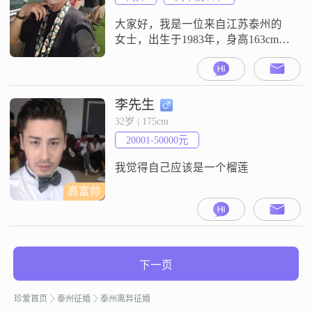
包容，随和易相处，不喜欢与人计
较。我追求的是稳定安逸的生活，
大家好，我是一位来自江苏泰州的
女士，出生于1983年，身高163cm。
我在一家不错的公司工作，月收入
在12001到20000元之间。虽然我的
学历是高中及以下，但我一直保持
着学习的热情，不断提升自己。我
李先生
性格独立自信，善解人意，细腻敏
32岁 | 175cm
感，善于察觉他人的情绪和需求。
20001-50000元
在生活中，我注重细节，追求精致
的生活方式。我喜欢看电影和追剧
我觉得自己应该是一个榴莲
高富帅
下一页
珍爱首页
泰州征婚
泰州离异征婚