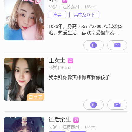
异性朋友，希望寻找一个30-40岁的
39岁  |  江苏泰州  |  163cm
女性共度余生，希望另一半不要带
离异
高中及以下
小孩，可以身无分文可以一事无
成，哪怕不工作，节俭顾家，不爱
1986年，身高163cm##3002##温柔体
慕虚荣，懂得知足常
贴，热爱生活，喜欢享受慢节奏的
生活，感受生活中的每一个小确幸
##3002##知足常乐，懂得珍惜现有
的一切##3002##一直想做个情绪稳
定的女人，善于互相尊重和真诚沟
王女士
通##3002##相信在感情中，只要真
26岁 | 165cm
诚相待，自然走得更远##3002##
我崇拜你像英雄你疼我像孩子
白富美
往后余生
37岁  |  江苏泰州  |  164cm