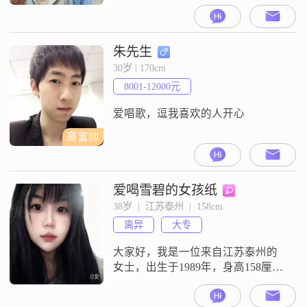
164cm##3002##我拥有大专学历，在
工作中努力进取，目前月收入已超
过 5000 元##3002##在生活里，我特
别注重生活品质，追求那种简单纯
朱先生
粹的幸福##3002##我认为幸福并不
30岁 | 170cm
需要太多复杂的东西，有时候就是
8001-12000元
平平淡淡生活中的温馨瞬间
##3002##我是一个
爱唱歌，逗我喜欢的人开心
高富帅
爱喝雪碧的女孩纸
38岁  |  江苏泰州  |  158cm
离异
大专
大家好，我是一位来自江苏泰州的
女士，出生于1989年，身高158厘米
##3002##我在一家不错的公司工
作，每个月的收入大概在3001到