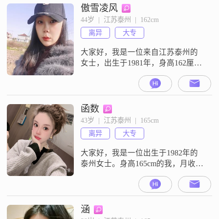
傲雪凌风
44岁  |  江苏泰州  |  162cm
离异
大专
大家好，我是一位来自江苏泰州的
女士，出生于1981年，身高162厘米
##3002##我在一家不错的公司工
作，每月收入大概在5001到8000元
之间##3002##我拥有大专学历，虽
然不是特别高，但足以让我在工作
函数
中应对各种挑战##3002##我性格比
43岁  |  江苏泰州  |  165cm
较温和，善解人意，总是愿意站在
离异
大专
别人的角度考虑问题##3002##在生
活中
大家好，我是一位出生于1982年的
泰州女士。身高165cm的我，月收入
在8001到12000元之间，拥有大专学
历。在生活中，我一直秉持着善解
人意和热爱生活的态度。我性格开
朗，总是爱笑，与人相处随和，容
涵
易接近。我特别注重家庭，认为家