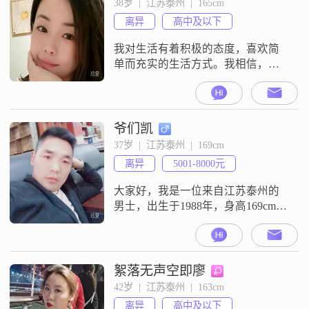
38岁  |  江苏泰州  |  165cm
庭是生活中最重要的一部分。我富
离异
高中及以下
有同理心，能从别人的角度考虑问
题，这让我在与他人相处时更加融
我对生活有着积极的态度，喜欢简
单而充实的生活方式。我相信，生
活中的美好往往就隐藏在平凡的日
子里，比如一顿美味的饭菜，一本
好书，或者是一次愉快的散步。我
期待能遇到一个真诚、善良、有责
爷们凯
任心的伴侣，一起分享生活的喜怒
37岁  |  江苏泰州  |  169cm
哀乐，共同面对未来的挑战和机
离异
5001-8000元
遇。如果你也是一位热爱生活、积
极向上的人，那么请不要犹豫，让
大家好，我是一位来自江苏泰州的
我们一起走进彼此的生活
男士，出生于1988年，身高169cm。
目前我的月收入在8001到12000元之
间，工作稳定，生活还算不错。虽
然我的学历是高中及以下，但我一
直保持着学习的热情，努力提升自
絮落无声空即廖
己。我性格幽默风趣，总是能给人
42岁  |  江苏泰州  |  163cm
带来欢乐。在生活中，我非常耐心
离异
高中及以下