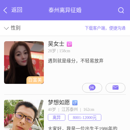
返回
泰州离异征婚
性别
下载客户端，便捷沟通
吴女士
28岁 | 158cm
遇到就是缘分，不轻易放弃
白富美
梦想如愿
40岁  |  江苏泰州  |  162cm
离异
8001-12000元
大家好，我是一位出生于1986年的