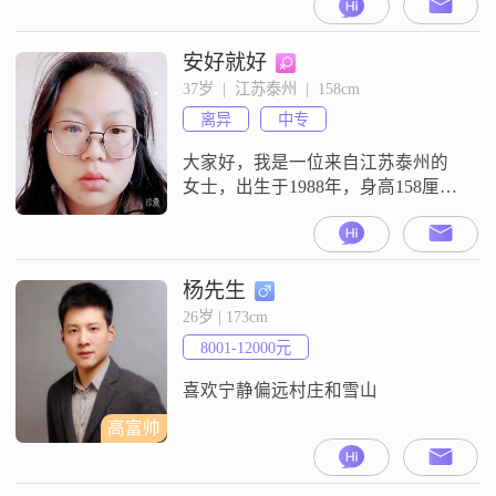
8001到12000元之间，虽然学历只是
高中及以下，但我一直在努力提升
自己##3002##我性格随和易相处，
安好就好
对人真诚热情，不喜欢拐弯抹角
37岁  |  江苏泰州  |  158cm
##3002##生活中的我细腻敏感，注
离异
中专
重情感交流，特别喜欢和小动物相
伴，它们总能给
大家好，我是一位来自江苏泰州的
女士，出生于1988年，身高158厘米
##3002##我的学历是中专，目前在
泰州工作，月收入3000元以下
##3002##我性格比较独立自信，生
活中总是保持着积极向上的态度
杨先生
##3002##我对待事物非常认真，做
26岁 | 173cm
事情细致周到，善于观察和理解他
8001-12000元
人的感受##3002##我觉得自己最大
的特点是善解
喜欢宁静偏远村庄和雪山
高富帅