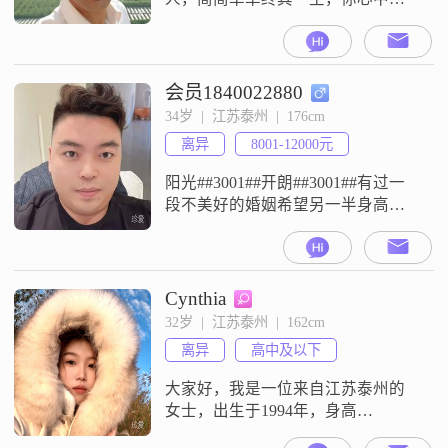
我，我心中有你，你真我用心，你
假我转身。
会员1840022880
34岁  |  江苏泰州  |  176cm
离异
8001-12000元
阳光##3001##开朗##3001##有过一
段不美好的婚姻希望另一半身高
168cm##3001##体重100斤左右
##3002##真心过日子就好##3002##
Cynthia
32岁  |  江苏泰州  |  162cm
离异
高中及以下
大家好，我是一位来自江苏泰州的
女士，出生于1994年，身高
162cm##3002##目前，我的月收入在