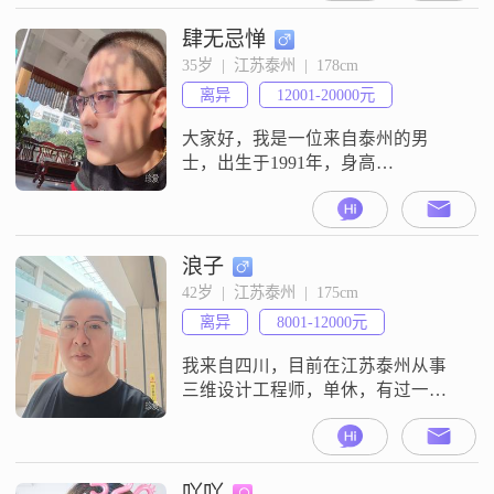
5000元之间##3002##我拥有大专学
历，在学习和工作中我一直保持着
肆无忌惮
认真负责的态度##3002##说到我的
35岁  |  江苏泰州  |  178cm
性格特点，我觉得自己最大的优点
离异
12001-20000元
就是温柔体贴，善于理解他人的感
受，共情能力比
大家好，我是一位来自泰州的男
士，出生于1991年，身高
178cm##3002##我在工作中努力进
取，目前月收入在12001到20000元
之间##3002##虽然我的学历是大
专，但我一直相信，实践和经验同
浪子
样重要##3002##性格方面，我自认
42岁  |  江苏泰州  |  175cm
为稳重可靠，对待事物总是耐心包
离异
8001-12000元
容##3002##在生活中，我成熟稳
重，随和易相处
我来自四川，目前在江苏泰州从事
三维设计工程师，单休，有过一段
失败的事业，目前仅有万把块钱一
个月的收入，无车无房（开单位
车），父母孩子不在身边，上班下
班两点一线，不喜欢结交不相干的
吖吖