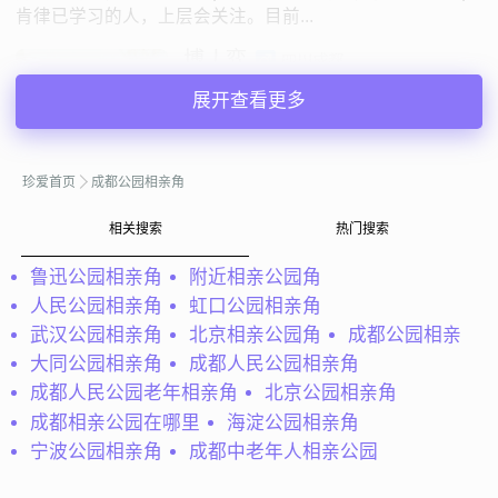
肯律已学习的人，上层会关注。目前...
博丿弈
四川成都
35岁 | 未婚 | 168cm | 5001-8000元
展开查看更多
寻找异性：
18-26岁
珍爱首页
成都公园相亲角
私聊TA
相关搜索
热门搜索
@虫子：
警告：以下信息只适合18岁以上女性独自或在家长
鲁迅公园相亲角
附近相亲公园角
陪同下阅读。声明：如果你只是想找个帅哥耍朋友的话就请
人民公园相亲角
虹口公园相亲角
别往下看了，如果你是想嫁个富二代的话就请别往下看了，
武汉公园相亲角
北京相亲公园角
成都公园相亲
如果你是想找个可以结婚的经济适...
大同公园相亲角
成都人民公园相亲角
虫子
四川成都
成都人民公园老年相亲角
北京公园相亲角
40岁 | 未婚 | 171cm | 5001-8000元
成都相亲公园在哪里
海淀公园相亲角
寻找异性：
宁波公园相亲角
成都中老年人相亲公园
18-30岁