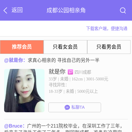
返回
成都公园相亲角
下载客户端，便捷沟通
推荐会员
只看女会员
只看男会员
@就是你：
求真心相亲的 寻找自己的另外一半
就是你
四川成都
33岁 | 未婚 | 162cm | 3001-5000元
寻找异性：
18-33岁 | 未婚 | 5000元以上
私聊TA
@Bruce：
广州的一个211院校毕业，在深圳工作了三年，