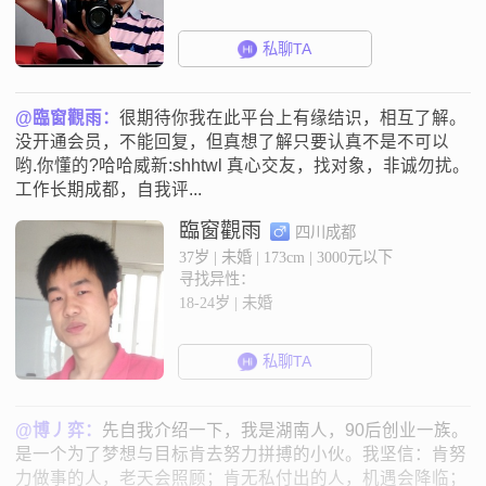
私聊TA
@臨窗觀雨：
很期待你我在此平台上有缘结识，相互了解。
没开通会员，不能回复，但真想了解只要认真不是不可以
哟.你懂的?哈哈威新:shhtwl 真心交友，找对象，非诚勿扰。
工作长期成都，自我评...
臨窗觀雨
四川成都
37岁 | 未婚 | 173cm | 3000元以下
寻找异性：
18-24岁 | 未婚
私聊TA
@博丿弈：
先自我介绍一下，我是湖南人，90后创业一族。
是一个为了梦想与目标肯去努力拼搏的小伙。我坚信：肯努
力做事的人，老天会照顾；肯无私付出的人，机遇会降临；