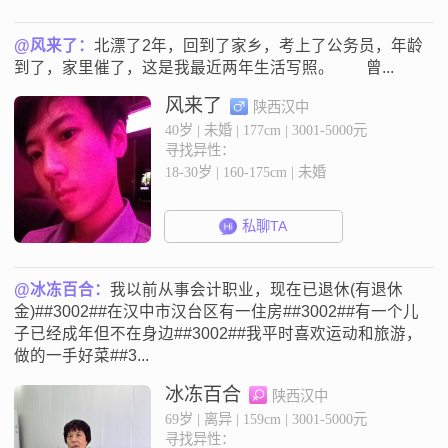
@风来了：
北漂了2年，回到了家乡，考上了公务员，年龄
到了，家里催了，这是我最近两年生活写照。 曾...
风来了
陕西汉中
40岁 | 未婚 | 177cm | 3001-5000元
寻找异性：
18-30岁 | 160-175cm | 未婚
私聊TA
@冰冻百合：
我以前从事会计职业，现在已退休(有退休
金)##3002##在汉中市汉台区有一住房##3002##有一个儿
子已经成年但不在身边##3002##我平时喜欢运动和旅游，
做的一手好菜##3...
冰冻百合
陕西汉中
69岁 | 离异 | 159cm | 3001-5000元
寻找异性：