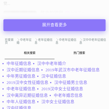
觉...
熬夜的猫密
陕西汉中
45岁 | 离异 | 159cm | 3000元以下
寻找异性：
展开查看更多
42-56岁 | 3000元以上
珍爱首
中老年征
老年征婚信
中老年征婚信
汉中中老年征婚信
私聊TA
页
婚
息
息
息
相关搜索
热门搜索
@Yangod：
真心寻求另一半，我走过一段失败了婚姻。我
个人有点内向，比较宅。对另一半的要求很简单，两个字
中年征婚信息
汉中中老年婚介
“人品”。不是奔着结婚这一目的就不必打扰了，我不是会员
汉中近期征婚信息
2019年武汉市中老年征婚信息
某些信息看不到，请见谅。还有就是实名...
中年男征婚信息
汉中征婚信息
2019汉中女性征婚信息
汉中征婚男士信息
Yangod
陕西汉中
中老年征婚信息
2019汉中女士征婚信息
40岁 | 离异 | 172cm | 5001-8000元
寻找异性：
汉中离异近期征婚信息
中老年婚恋信息
29-34岁 | 160-173cm | 离异
中年人征婚信息
汉中女士征婚信息
汉中征婚信息