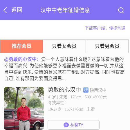
返回
汉中中老年征婚信息
下载客户端，便捷沟通
推荐会员
只看女会员
只看男会员
@勇敢的心汉中：
爱一个人意味着什么呢? 这意味着为他的
幸福而高兴, 为使他能够更幸福而去做需要做的一切,并从这
当中得到快乐. 爱情的意义就在于帮助对方提高, 同时也提高
自己. 唯有那因为爱而变得思...
勇敢的心汉中
陕西汉中
41岁 | 未婚 | 173cm | 5001-8000元
寻找异性：
19-27岁 | 157-170cm | 未婚
私聊TA