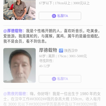
67岁以下 | 170cm以上 | 3000元以上
私聊TA
@厚德载物：
我是个性格开朗的人，喜欢听音乐，吃美食，
爱旅游。我是属蛇的，与属猴，属鸡，属牛的是最佳婚配。
我不是会员，看不到信息。
厚德载物
陕西汉中
60岁 | 离异 | 176cm | 3001-5000元
寻找异性：
40-52岁
私聊TA
@熬夜的猫密：
嗨，你好呀！我是一位出生于 1980 年的女
士，在汉中工作##3002##我的身高大概 159cm，收入每月
在 3000 元以下##3002##学历是高中及以下##3002##我