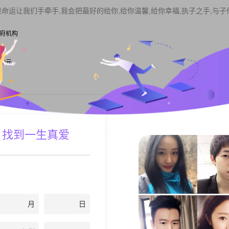
果命运让我们手牵手,我会把最好的给你,给你温馨,给你幸福,执子之手,与子
| 政府机构
000元
私聊TA
你我有缘,能不能在你的信息中给我点提示呢?我的昵称上有,就看你的了.
 找到一生真爱
 教育/科研
私聊TA
月
日