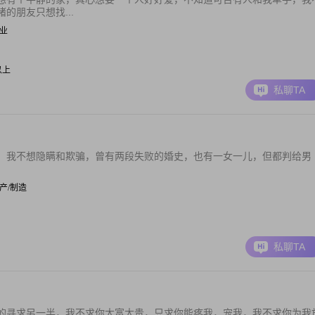
的朋友只想找...
待业
元以上
私聊TA
，我不想隐瞒和欺骗，曾有两段失败的婚史，也有一女一儿，但都判给男
 生产/制造
私聊TA
的寻求另一半，我不求你大富大贵，只求你能疼我，宠我，我不求你为我