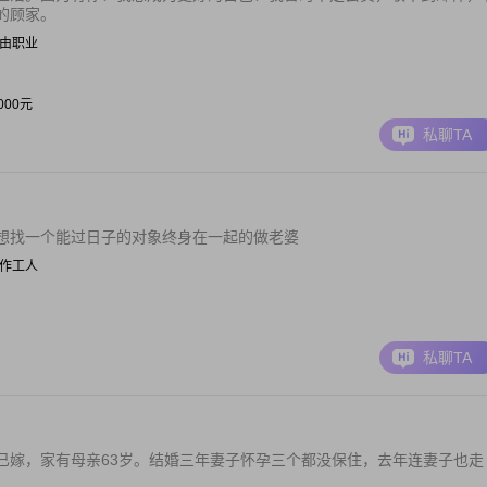
的顾家。
| 自由职业
0000元
私聊TA
想找一个能过日子的对象终身在一起的做老婆
| 操作工人
私聊TA
已嫁，家有母亲63岁。结婚三年妻子怀孕三个都没保住，去年连妻子也走