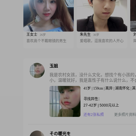
王女士
朱先生
26岁
30岁
喜欢高个不戴眼镜的男生
爱唱歌，逗我喜欢的人开心
玉姐
我是农村女孩，没什么文化，想找个有小孩的
小，温暖就好，我是直性子有什么说什么，不会
41岁 | 159cm | 离异 | 湖南怀化 
寻找异性：
27-42岁 | 5000元以上
还有2张私照
更多照片资料
その暖光を