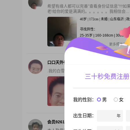
希望有缘人都可以完善"查看身份证信息"!!!如
老!给你的爱是满满的。。。。。。我相信会...
40岁 | 172cm | 未婚 | 山东临沂 
寻找异性：
25-35岁 | 160-168cm | 3000-3
还有3张私照
更多照片资料
口口天外行空
.我的白雪公主呀,我怎样才能联系到你呢?要是
三十秒免费注册
45岁 | 165cm | 未婚 | 四川乐山 |
寻找异性：
19-27岁 | 158cm以上 | 未婚
我的性别：
男
女
还有3张私照
更多照片资料
出生日期：
年
会员92610941