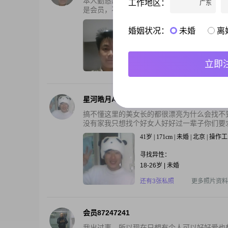
本人勤恳踏实，心地善良，很有孝心，有过一
工作地区：
广东
是会员，不能回复信息 有缘自然相见。
41岁 | 173cm | 离异 | 四川宜宾 
婚姻状况：
未婚
离
寻找异性：
26-32岁 | 150-173cm | 3000-3
立即
还有2张私照
更多照片资料
星河皓月A壹壹
搞不懂这里的美女长的都很漂亮为什么会找不
没有家我只想找个好女人好好过一辈子你们要求
41岁 | 171cm | 未婚 | 北京 | 操作
寻找异性：
18-26岁 | 未婚
还有3张私照
更多照片资料
会员87247241
我出过事，所以现在只想有个人可以好好爱也