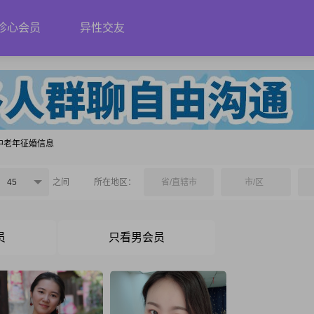
珍心会员
异性交友
中老年征婚信息
45
之间
所在地区：
省/直辖市
市/区
员
只看男会员