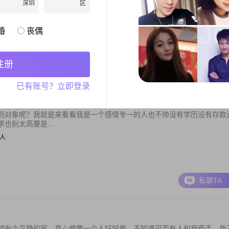
次失败的婚姻，目前无车无房，希望找一个能懂我的好妹子共度下半生，
深圳
区
| 销售专员
婚
丧偶
000元
注册
私聊TA
已有账号？立即登录
到对象呢？我就是来看看我是一个感情专一的人也不帅没有学历没有存款
也别太高要是...
工人
私聊TA
想有个平静的家，真心想要一个人好好爱，不知道可否有人和我牵手，我