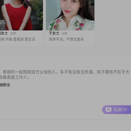
刘女士
于女士
28岁
28岁
简单 开朗 爱旅游 爱生活
简单平淡，不想太复杂
，孝顺的一起照顾双方父母的人，车子有没有无所谓，房子要有不在乎大
做表面工作人，...
| 其他职业
私聊TA