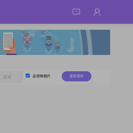
必须有相片
重新搜索
区/县