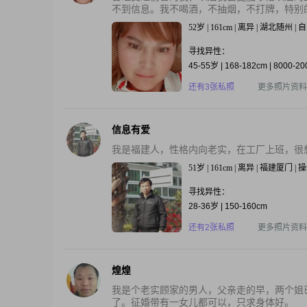
不到信息。我不喝酒，不抽烟，不打牌，特别
52岁 | 161cm | 离异 | 湖北随州 
寻找异性：
45-55岁 | 168-182cm | 8000-2
还有3张私照
更多照片资料
信息有爱
我是福建人，性格内向老实，在工厂上班，很
51岁 | 161cm | 离异 | 福建厦门 
寻找异性：
28-36岁 | 150-160cm
还有2张私照
更多照片资料
煌煌
我是个老实顾家的男人，父亲走的早，两个姐
了。征婚带有一女儿都可以，只求身体好。