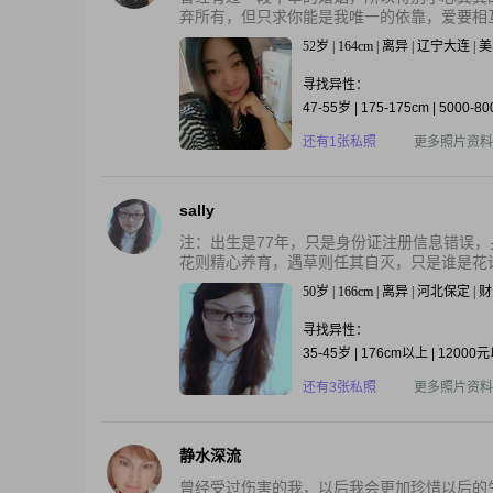
弃所有，但只求你能是我唯一的依靠，爱要相互
52岁 | 164cm | 离异 | 辽宁大连 |
寻找异性：
47-55岁 | 175-175cm | 5000-8
还有1张私照
更多照片资料
sally
注：出生是77年，只是身份证注册信息错误，
花则精心养育，遇草则任其自灭，只是谁是花谁是
50岁 | 166cm | 离异 | 河北保定 
寻找异性：
35-45岁 | 176cm以上 | 12000
还有3张私照
更多照片资料
静水深流
曾经受过伤害的我，以后我会更加珍惜以后的