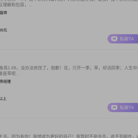
理解和包容，...
 美容师
000元
私聊TA
身高1.68，没办法修改了，抱歉！花，只开一季；草，却活四季；人生中
草呢...
| 财务经理
元以上
私聊TA
生活。因为有你！我想成为更好的自己！我暂时不是会员，收不到邮件，