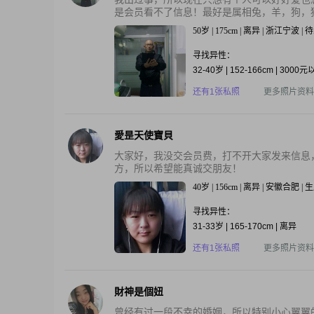
是会员看不了信息！最好是属相兔，羊，狗，猪
50岁 | 175cm | 离异 | 浙江宁波 | 
寻找异性：
32-40岁 | 152-166cm | 3000
还有1张私照
更多照片资料
愛昰天使寶貝
大家好，我没交会员费，打不开大家发来信息
方，所以希望能真诚交朋友！
40岁 | 156cm | 离异 | 安徽合肥 |
寻找异性：
31-33岁 | 165-170cm | 离异
还有1张私照
更多照片资料
財神是個妞
曾经有过一段不幸的婚姻，所以特别小心翼翼