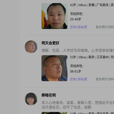
45岁 | 168cm | 丧偶 | 广东韶关 
寻找异性：
25-40岁
还有2张私照
更多照片资料
明天会更好
理解、包容、人字好写却难做。心字简单却难
55岁 | 168cm | 离异 | 江苏泰州 | 
寻找异性：
38-51岁
还有1张私照
更多照片资料
柳暗花明
本人心地善良，温柔，善解人意，想借此平台
没开通会员，回不了信息，报歉