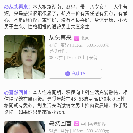
@从头再来：
本人祖籍湖南，离异，带一八岁女儿，人生苦
短，只是感觉很累很累了，想找一位有责任感有爱心，有孝
心、不是颜值控，秉性好、没有不良喜好、身体健康、不大
男子主义、性格相投的适龄男士共度余生...
从头再来
北京
47岁 | 离异 | 152cm | 3001-5000元
寻找异性：
38-47岁 | 170cm以上 | 丧偶
私聊TA
@驀然回首：
本人性格開朗，積極向上對生活充滿熱情，相
信陽光總在風雨後。尋覓年龄在45~55嵗身高170米以上性
格開朗有愛心，對生活充滿激情之男士推窗賞晨曦、挽手觀
夕陽。如果你只是來賞花sorr...
驀然回首
中国香港新界
54岁 | 离异 | 162cm | 5001-8000元