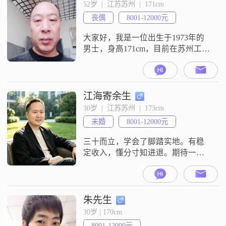
52岁  |  江苏苏州  |  171cm
丧偶
8001-12000元
大家好，我是一位出生于1973年的
男士，身高171cm，目前在苏州工
作。我的月收入在8001到12000元之
间，虽然学历是高中及以下，但我
一直保持着自信果断的性格。在生
活中，我总是乐观积极，面对困难
江海寄余生
时不轻言放弃，努力寻找解决问题
30岁  |  江苏苏州  |  173cm
的方法。我认为真诚可靠是人与人
未婚
8001-12000元
之间建立信任的基石，因此我始终
对待他人以诚相待，努力做到言行
三十而立，学会了脚踏实地。有稳
一
定收入，懂分寸知进退。期待一个
温暖的灵魂，一起抵御生活的琐
碎，把每个平凡的日子都过得有滋
有味，现在在一家公司做销售经
理，算是事业稳定，期待遇见那个
朱先生
她
30岁 | 170cm
8001-12000元