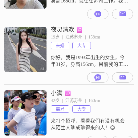
身高165cm，现在在苏州工作。我的
学历是中专，月收入在5001到8000
元之间。我这个人性格比较稳重可
靠，平时也很幽默风趣，做事自信
果断，性格外向健谈，平时心态乐
夜灵清欢
观积极，对人耐心包容，成熟稳
19岁  |  江苏苏州  |  158cm
重，真诚可靠。我比较看重家庭，
未婚
大专
平时生活里勤俭节约。我目前就在
苏州这边工作生活，想找个合适的
你好，我是1993年出生的女生，今
另一
年31岁，身高156cm。目前我的工作
地点在苏州，学历是大专，月收入
在12001到20000元之间。关于我的
性格，平时大家都说我是一个温柔
体贴的人，也很善解人意。我平时
小满
性格比较开朗，平时也挺爱笑的。
42岁  |  江苏苏州  |  160cm
我觉得生活还是挺有意思的，所以
离异
大专
我一直热爱生活，也喜欢那种精致
生活的状态。对于感情和日子，
来打个招呼，看看我们有没有机会
从陌生人聊成聊得来的人！😊