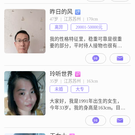
就互动吧
昨日的风
47岁  |  江苏苏州  |  170cm
离异
20001-50000元
我的性格特征里，稳重可靠是很重
要的部分，平时待人接物也很有耐
心，比较包容。在感情里，我觉得
真诚相待是基础，两个人相处需要
包容理解，也要相互尊重。沟通的
时候，我希望我们是平等的状态，
玲听世界
能好好交流。我现在想找一位合适
35岁  |  江苏苏州  |  163cm
的女士，期待能遇到那个合拍的
未婚
大专
人，一起好好相处，往后的日子互
相陪伴，共同经营生活。
大家好，我是1991年出生的女生，
今年33岁。我的身高是163cm。目前
我的月收入在3001到5000元这个范
围。我的工作地点在苏州。我的学
历是大专。我是一个善解人意的
人，平时性格温柔体贴。对待生