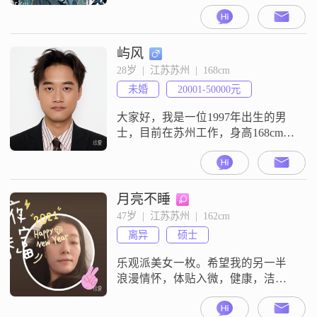
足，兔年富富满堂，兔年财源广
进，兔年步步高升，兔年梦想成
真！
屿风
28岁  |  江苏苏州  |  168cm
未婚
20001-50000元
大家好，我是一位1997年出生的男
士，目前在苏州工作，身高168cm。
我的月收入在12001到20000元之
间，学历是大专。我性格乐观积
极，责任感强，随和易相处。我喜
欢活在当下，努力平衡工作与生
月亮不睡
活。平时，我热衷于自我提升，不
47岁  |  江苏苏州  |  162cm
断学习新知识和技能。在业余时
离异
硕士
间，我喜欢玩电子游戏，这让我感
到放松和快乐。此外，我还是一名
乐观派美女一枚。希望我的另一半
健身增肌
浪漫情怀，体贴入微，健康，洁身
自好，有自己的事业。提醒一下各
帅哥：仅关注我没有意义，若有意