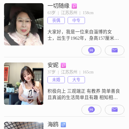
只有碰到投机的人，才会说上几句
一切随缘
话。在宁静的地方修炼，才是红尘
63岁  |  江苏苏州  |  158cm
悟道。何为修行……修正自己不
丧偶
中专
足，心存善念，何为福报……行善
积德，善多福临，社会有三类
大家好，我是一位来自淄博的女
人……恶人……恶因恶果……
士，出生于1962年，身高157厘米。
我是医务人员，月收入大概在3001
到5000元之间。学历是中专，但我
一直保持着学习的热情，努力提升
自己的能力和素质。在生活中，我
安妮
非常真诚可靠，喜欢精致的生活，
37岁  |  江苏苏州  |  165cm
注重生活品质。我相信，生活中的
未婚
大专
每一个细节都值得我们去珍惜和体
验。我热爱生活，我性格随和易相
积极向上 三观端正 有教养 简单善良
处，温
且真诚的生活简单且有趣 相知相伴
过完下半生
海鸥