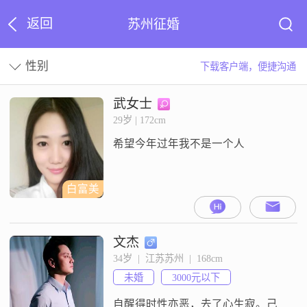
返回
苏州征婚
性别
下载客户端，便捷沟通
武女士
29岁 | 172cm
希望今年过年我不是一个人
白富美
文杰
34岁  |  江苏苏州  |  168cm
未婚
3000元以下
自醒得时性亦恶，去了心生寂。己