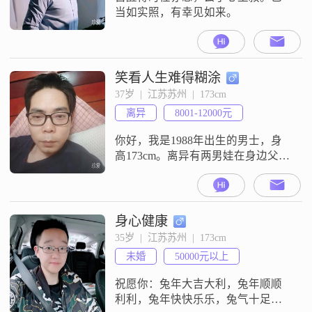
当如实照，有幸见如来。
笑看人生难得糊涂
37岁  |  江苏苏州  |  173cm
离异
8001-12000元
你好，我是1988年出生的男士，身
高173cm。离异有两男娃在身边父母
带着，平凡的打工人平时大家对我
评价比较多的几个点是成熟稳重、
活在当下、包容理解。我性格上比
较踏实，做事习惯稳扎稳打，也更
身心健康
愿意把注意力放在当下的生活里，
35岁  |  江苏苏州  |  173cm
不会想太多还没发生的事。和人相
未婚
50000元以上
处的时候，我比较能站在对方的角
度去考虑问题，愿意多些包容和理
祝愿你：兔年大吉大利，兔年顺顺
解，遇到不
利利，兔年快快乐乐，兔气十足十