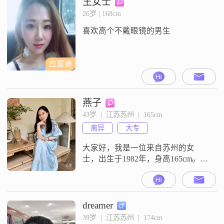
王女士
活，我保持着乐观积极的态度，并
26岁 | 168cm
且富有同理心。我热爱生活，为人
喜欢高个不戴眼镜的男生
真诚可靠。在价值观上，我认为家
庭优先，同时也享受当下的时光。
在日
白富美
燕子
43岁  |  江苏苏州  |  165cm
离异
大专
大家好，我是一位来自苏州的女
士，出生于1982年，身高165cm。我
在苏州有着稳定的工作，月收入在
8001到12000元之间，学历是大专。
我性格真诚可靠，善解人意，温柔
体贴，热爱生活。我相信人与人之
dreamer
间的相处应该是互相尊重，真诚沟
39岁  |  江苏苏州  |  174cm