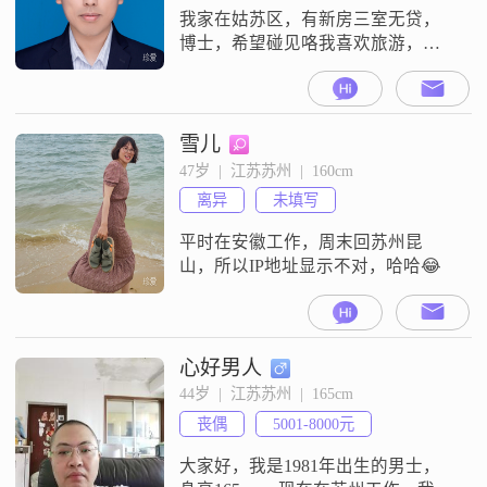
探险。如果你也认同这些相处方
我家在姑苏区，有新房三室无贷，
式，欢迎你
博士，希望碰见咯我喜欢旅游，读
书，运动，喜欢我目前的生活状
态。我渴望能带着你一起看大海，
去看大草原，买你心爱的东西，去
吃各地美食，一起营造我们的幸福
雪儿
婚姻，一起慢慢变老。希望能在这
47岁  |  江苏苏州  |  160cm
里尽早遇到你。
离异
未填写
平时在安徽工作，周末回苏州昆
山，所以IP地址显示不对，哈哈😂
心好男人
44岁  |  江苏苏州  |  165cm
丧偶
5001-8000元
大家好，我是1981年出生的男士，