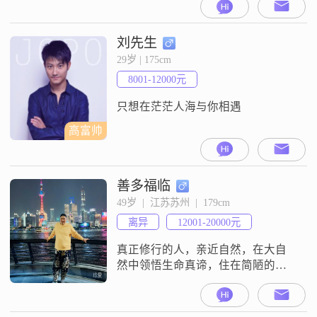
刘先生
29岁 | 175cm
8001-12000元
只想在茫茫人海与你相遇
高富帅
善多福临
49岁  |  江苏苏州  |  179cm
离异
12001-20000元
真正修行的人，亲近自然，在大自
然中领悟生命真谛，住在简陋的土
木或土石房子里，严格遵循着清规
戒律，头顶三尺有神明，平日粗茶
淡饭，自力更生。喜欢清静无为，