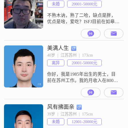
通，信任包容的。我认为三观契合
未婚
20001-50000元
非常重要，只有三观一致，才能更
好地理解对方，相处起来也会更加
不熟木讷，熟了二哈，缺点是胖，
轻
优点是啥，爱吃？ISFJ目前在如皋，
早八晚五，周末双休
美满人生
40岁  |  江苏苏州  |  173cm
离异
20001-50000元
你好，我是1985年出生的男士，目
前在苏州工作。我的月收入在8001
到12000元之间，学历是硕士。我的
性格特征包括稳重可靠，责任感
强，耐心包容，勤俭节约。在相处
中，我倾向于有话直说，坚持理性
风有拂面亲
沟通。关于感情，我认为三观契合
39岁  |  江苏苏州  |  175cm
和双向奔赴很重要。我具备经济独
未婚
12001-20000元
立的条件。平时的个人爱好是徒步